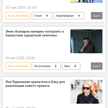
ледовая арена
20 мая 2025, 20:00
российский фигурист Евгений Плющенко
Эмин Агаларов
Спорт
Азербайджан
Еще
5
Парни из Баку
Анар Мамедханов
Чемпионат мира
Лейла Алиева
Тимур Вайнштейн
Муслим Магомаев
Кунг-фу
Sea Breeze
Италия
Музыка
Эмин Агаларов намерен построить в
Казахстане курортный комплекс
19 мая 2025, 23:32
Эмин Агаларов
Эксклюзивы
Баку
Еще
6
Азербайджан
Казахстан
Пляж
Курорт
Отдых
Туризм
Яна Рудковская прилетела в Баку для
реализации нового проекта