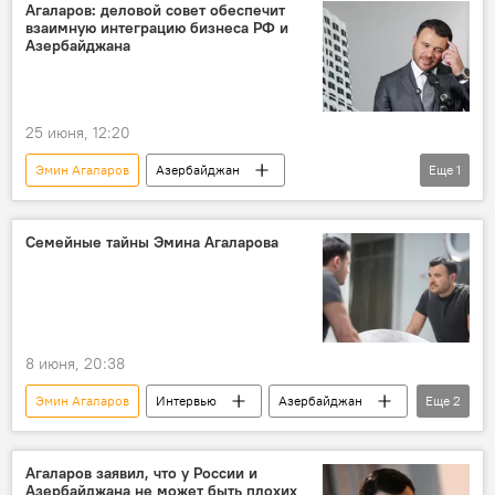
Агаларов: деловой совет обеспечит
взаимную интеграцию бизнеса РФ и
Азербайджана
25 июня, 12:20
Эмин Агаларов
Азербайджан
Еще
1
Российско-Азербайджанский деловой совет
Семейные тайны Эмина Агаларова
8 июня, 20:38
Эмин Агаларов
Интервью
Азербайджан
Еще
2
Баку
Sea Breeze
Агаларов заявил, что у России и
Азербайджана не может быть плохих