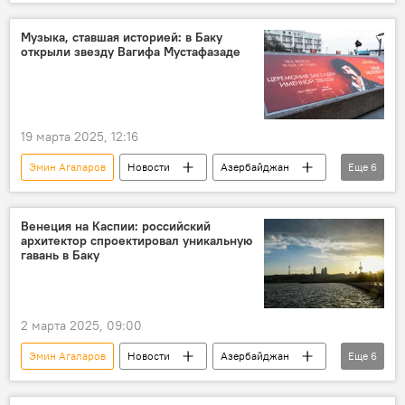
Теракт
Москва
Мемориал
"Крокус Сити Холл"
Араз Агаларов
Музыка, ставшая историей: в Баку
открыли звезду Вагифа Мустафазаде
Общество
Траур
19 марта 2025, 12:16
Эмин Агаларов
Новости
Азербайджан
Еще
6
Культура
Музыка
Мугам
Джаз
История
Вагиф Мустафазаде
Венеция на Каспии: российский
архитектор спроектировал уникальную
гавань в Баку
2 марта 2025, 09:00
Эмин Агаларов
Новости
Азербайджан
Еще
6
Баку
Россия
Архитектура