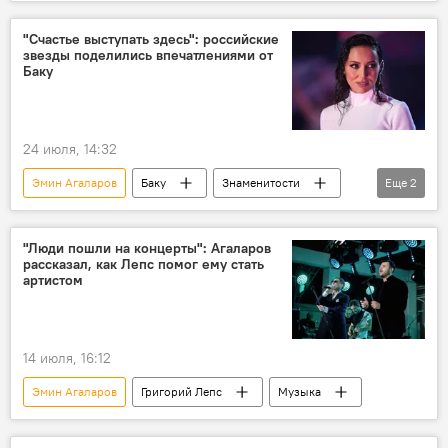
Певец
"Счастье выступать здесь": российские
звезды поделились впечатлениями от
Баку
24 июля, 14:32
Эмин Агаларов
Баку
Знаменитости
Еще
2
Россия
Фестиваль
"Люди пошли на концерты": Агаларов
рассказал, как Лепс помог ему стать
артистом
14 июля, 16:12
Эмин Агаларов
Григорий Лепс
Музыка