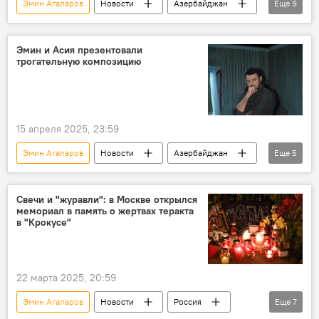
Эмин Агаларов
Новости
Азербайджан
Еще
9
Культура
Рустам Ибрагимбеков
Литература
Кинематограф
Россия
Эмин и Асия презентовали
трогательную композицию
История
Sea Breeze
Фархад Бадалбейли
Фатима Ибрагимбекова
15 апреля 2025, 23:59
Эмин Агаларов
Новости
Азербайджан
Еще
5
поп-музыка
Поп-звезда
премьера
песня
Клип
Свечи и "журавли": в Москве открылся
мемориал в память о жертвах теракта
в "Крокусе"
22 марта 2025, 20:59
Эмин Агаларов
Новости
Россия
Еще
7