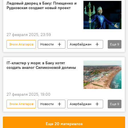
Венеция
Sea Breeze
Культура
Ледовый дворец в Баку: Плющенко и
Рудковская создают новый проект
27 февраля 2025, 23:59
Эмин Агаларов
Новости
Азербайджан
Еще
9
Россия
Недвижимость
телеведущая Яна Рудковская
IT-кластер у моря: в Баку хотят
создать аналог Силиконовой долины
российский фигурист Евгений Плющенко
Sea Breeze
ледовая арена
Строительство
Фигурное катание
27 февраля 2025, 19:00
хоккей
Эмин Агаларов
Новости
Азербайджан
Еще
9
Россия
Sea Breeze
Силиконовая долина
IT-технологии
Еще 20 материалов