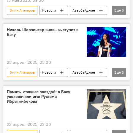
15 мая 2025, 09:00
Эмин Агаларов
Новости
Азербайджан
Еще
6
Россия
Фигурное катание
ледовая арена
Sea Breeze
Николь Шерзингер вновь выступит в
Баку
телеведущая Яна Рудковская
российский фигурист Евгений Плющенко
23 апреля 2025, 23:00
Эмин Агаларов
Новости
Азербайджан
Еще
6
Баку
DREAM Fest 2025
Николь Шерзингер
Выступление
Память, ставшая звездой: в Баку
увековечили имя Рустама
анонс
Sea Breeze
Ибрагимбекова
22 апреля 2025, 23:00