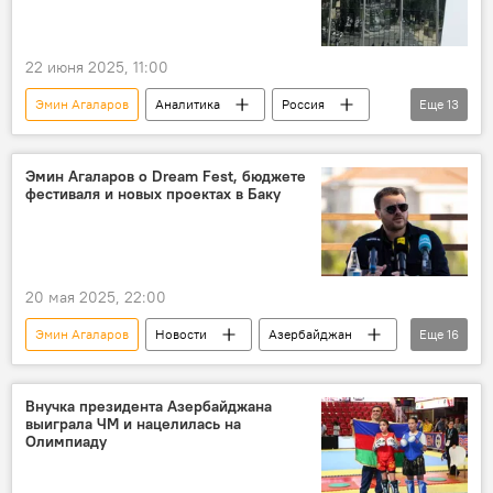
22 июня 2025, 11:00
Эмин Агаларов
Аналитика
Россия
Еще
13
Петербургский международный экономический форум
бизнес-диалог "Россия – Азербайджан"
Эмин Агаларов о Dream Fest, бюджете
фестиваля и новых проектах в Баку
Алексей Оверчук
Шахин Мустафаев
Азербайджанский фонд поощрения экспорта и инвестиций (Azpromo)
Инвестиции
Стратегическое партнерство
20 мая 2025, 22:00
Товарооборот
Фармацевтика
Эмин Агаларов
Новости
Азербайджан
Еще
16
локализация
Россия
Sea Breeze
Фестиваль
специальный представитель Президента РФ по связям с международными организациями для достижения целей устойчивого развития Борис Титов
DREAM Fest 2025
США
Концерт
освобожденные территории
Экономика
Внучка президента Азербайджана
выиграла ЧМ и нацелилась на
Элвис Пресли
Николь Шерзингер
Олимпиаду
телеведущая Яна Рудковская