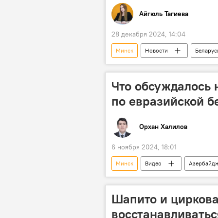
Айгюль Тагиева
28 декабря 2024, 14:04
Минск
Новости
Беларус
Торговля
Финансы
Что обсуждалось
по евразийской б
Орхан Халилов
6 ноября 2024, 18:01
Минск
Видео
Азербайд
Южный Кавказ
Евразия
Шапито и циркова
восстанавливатьс