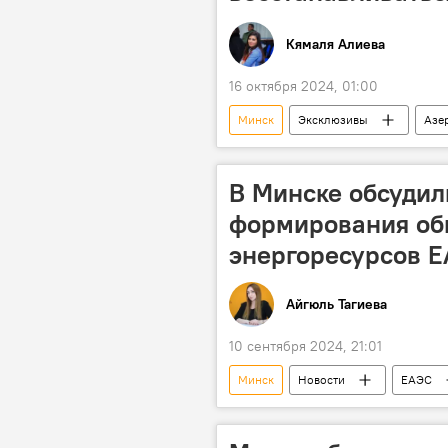
Кямаля Алиева
16 октября 2024, 01:00
Минск
Эксклюзивы
Азе
Москва
Сочи
Каза
Беларусь
Архитектура
В Минске обсудил
формирования об
энергоресурсов 
Айгюль Тагиева
10 сентября 2024, 21:01
Минск
Новости
ЕАЭС
Рынки
Сырьевые рынки
Согласование