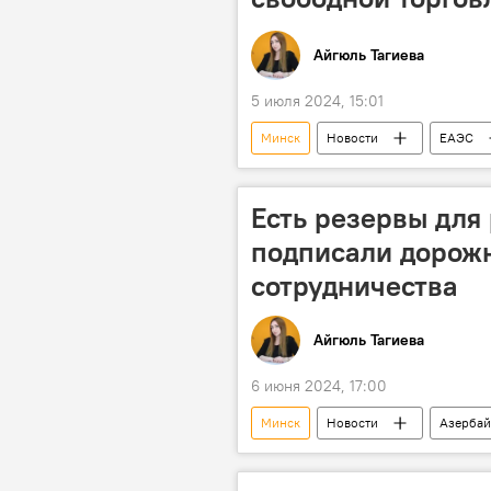
Айгюль Тагиева
5 июля 2024, 15:01
Минск
Новости
ЕАЭС
Ратификация соглашения
Т
Сотрудничество
ВТО
Есть резервы для 
подписали дорож
сотрудничества
Айгюль Тагиева
6 июня 2024, 17:00
Минск
Новости
Азерба
Межправкомиссия
Соглаше
Дорожная карта