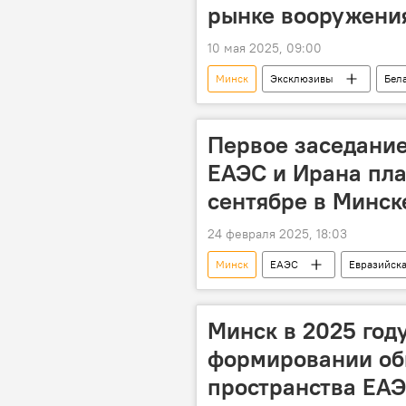
рынке вооружени
10 мая 2025, 09:00
Минск
Эксклюзивы
Бел
Военное сотрудничество
Со
депутат Милли Меджлиса
А
Первое заседание
ЕАЭС и Ирана пла
сентябре в Минск
24 февраля 2025, 18:03
Минск
ЕАЭС
Евразийска
Беларусь
Минск в 2025 год
формировании об
пространства ЕА