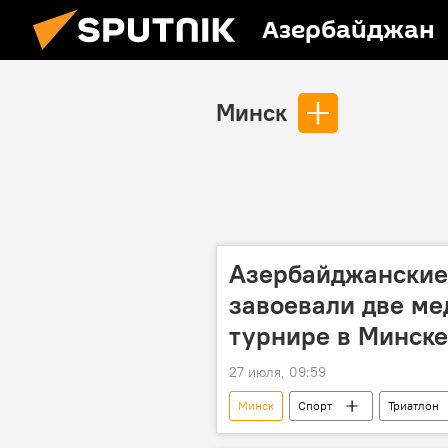
Азербайджан
Минск
Азербайджанские
завоевали две м
турнире в Минске
27 июля, 09:59
Минск
Спорт
Триатлон