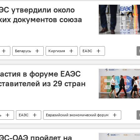
ЭС утвердили около
ких документов союза
Беларусь
Киргизия
ЕАЭС
Документы
Евразийская экономическая комиссия
астия в форуме ЕАЭС
ставителей из 29 стран
ь
ЕАЭС
Евразийский экономический форум
 совет
Участники
Азия
Африка
ндр Лукашенко
Евразийская экономическая комиссия
ЭС-ОАЭ пройдет на