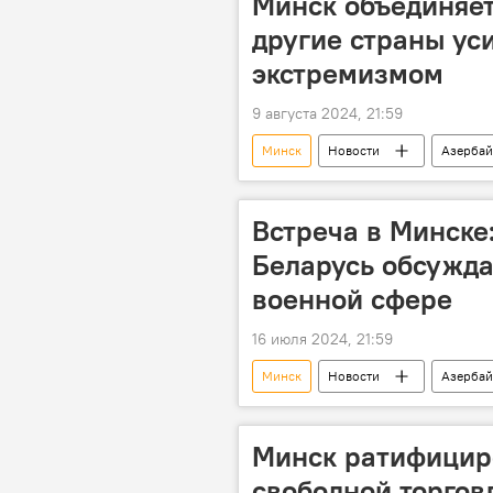
Минск объединяет
другие страны ус
экстремизмом
9 августа 2024, 21:59
Минск
Новости
Азерба
МВД
Борьба с терроризмом
Операция
Розыск
Встреча в Минске
Беларусь обсужда
военной сфере
16 июля 2024, 21:59
Минск
Новости
Азерба
Военное сотрудничество
Ми
Минск ратифицир
свободной торгов