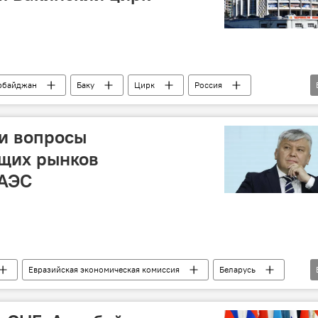
рбайджан
Баку
Цирк
Россия
нь
Венгрия
Будапешт
Реконструкция
и вопросы
щих рынков
ЕАЭС
Евразийская экономическая комиссия
Беларусь
Нефть
Газ
нефтепродукты