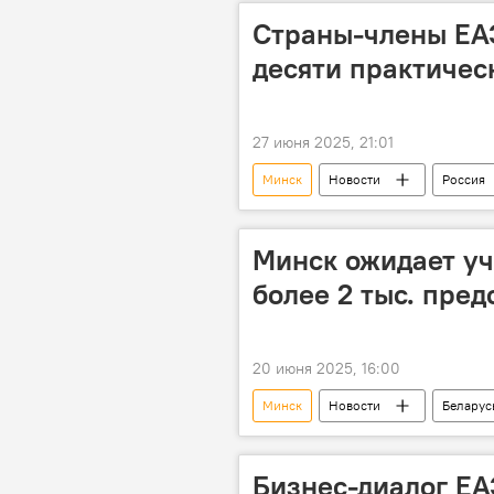
Страны-члены ЕА
десяти практичес
27 июня 2025, 21:01
Минск
Новости
Россия
заседание
Утверждение
Минск ожидает уч
более 2 тыс. пред
20 июня 2025, 16:00
Минск
Новости
Беларус
Высший Евразийский экономический
Бакытжан Сагинтаев
Алекса
Бизнес-диалог ЕА