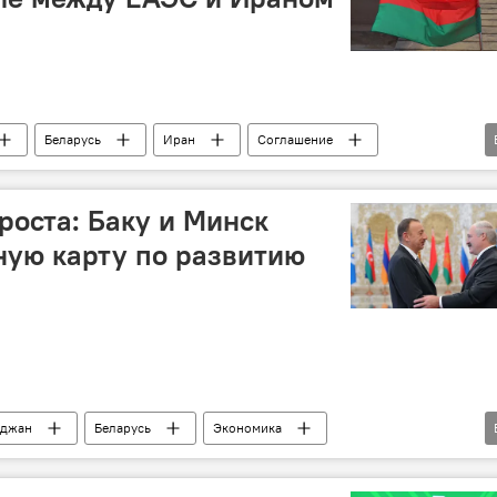
Беларусь
Иран
Соглашение
арифы
барьеры
Экономика
роста: Баку и Минск
ную карту по развитию
йджан
Беларусь
Экономика
ние
малый и средний бизнес
Бизнес-форум