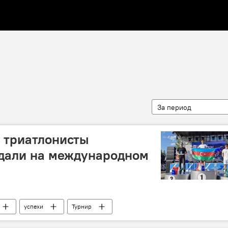
За период
 триатлонисты
едали на международном
успехи
Турнир