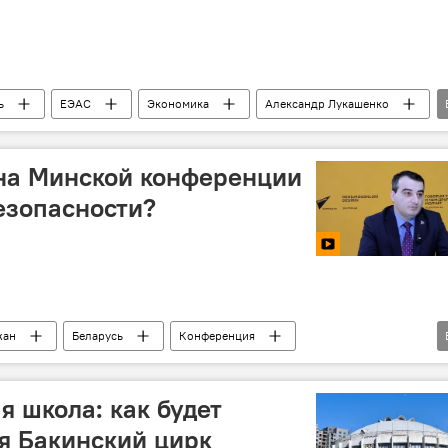
ь
ЕЭАС
Экономика
Александр Лукашенко
цифровизация
Промышленность
 на Минской конференции
езопасности?
жан
Беларусь
Конференция
Безопасность
МУЛЬТИМЕДИА
Интервью
я школа: как будет
я Бакинский цирк