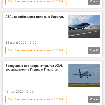
ЗАО "Азербайджанские Авиалинии" (AZAL)
Еще
4
Самолет
Азербайджан
Авиация
гражданская авиация
AZAL возобновляет полеты в Израиль
28 июня 2025, 13:00
ЗАО "Азербайджанские Авиалинии" (AZAL)
Еще
11
Новости
Азербайджан
Израиль
Тель-Авив
возобновление полетов
Воздушные коридоры открыты: AZAL
возвращается в Индию и Пакистан
Ближний Восток
Иран
Израиль
Вооруженный конфликт
Воздушное пространство
Общество
12 мая 2025, 16:00
ЗАО "Азербайджанские Авиалинии" (AZAL)
Еще
6