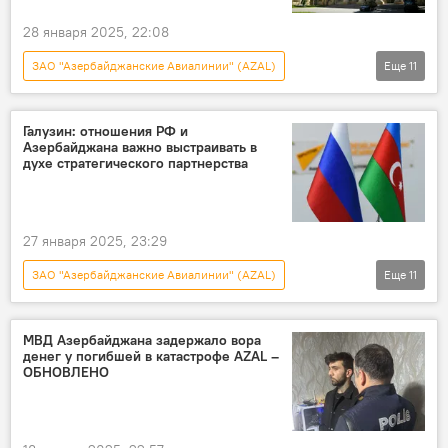
28 января 2025, 22:08
ЗАО "Азербайджанские Авиалинии" (AZAL)
Еще
11
Новости
Азербайджан
Россия
Посольство России в Азербайджане
Галузин: отношения РФ и
Азербайджана важно выстраивать в
посол России в Азербайджане Михаил Евдокимов
духе стратегического партнерства
Политика
МИД Азербайджана
Авиакатастрофа
Россотрудничество
27 января 2025, 23:29
Русский дом
ЗАО "Азербайджанские Авиалинии" (AZAL)
Еще
11
Декларация о союзническом взаимодействии
Новости
Азербайджан
Россия
МИД РФ
Михаил Галузин
МВД Азербайджана задержало вора
денег у погибшей в катастрофе AZAL –
посол Азербайджана в России Рахман Мустафаев
ОБНОВЛЕНО
Встреча
авиакатастрофа
Казахстан
Русский дом
СМИ