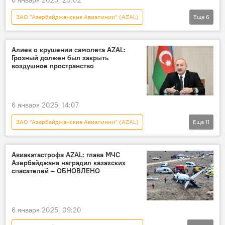
ЗАО "Азербайджанские Авиалинии" (AZAL)
Еще
6
Новости
Азербайджан
Казахстан
Авиакатастрофа
Музыка
Культура
Алиев о крушении самолета AZAL:
Грозный должен был закрыть
воздушное пространство
6 января 2025, 14:07
ЗАО "Азербайджанские Авиалинии" (AZAL)
Еще
11
Новости
Азербайджан
Россия
Чечня
Грозный
Казахстан
Авиакатастрофа AZAL: глава МЧС
Азербайджана наградил казахских
Актау
Президент
Ильхам Алиев
спасателей – ОБНОВЛЕНО
Авиакатастрофа
"Черный ящик"
6 января 2025, 09:20