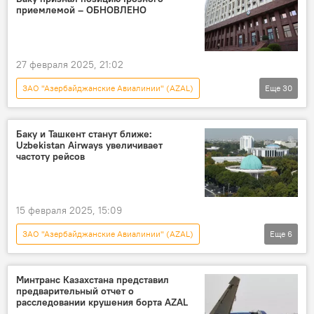
МИД России
Мария Захарова
приемлемой – ОБНОВЛЕНО
ОБСЕ
ВСУ
СВО
27 февраля 2025, 21:02
ЗАО "Азербайджанские Авиалинии" (AZAL)
Еще
30
Азербайджан
Происшествия в Азербайджане
Грозный
Баку и Ташкент станут ближе:
Uzbekistan Airways увеличивает
Баку
AZAL
самолет
частоту рейсов
Крушение
Актау
Ильхам Алиев
Мехрибан Алиева
Госкомиссия
15 февраля 2025, 15:09
Али Асадов
ООН
ЗАО "Азербайджанские Авиалинии" (AZAL)
Еще
6
Антониу Гутерреш
Новости
Азербайджан
Узбекистан
посол Азербайджана в России Рахман Мустафаев
Авиарейсы
Баку
Ташкент
Казахстан
МЧС АР
Минтранс Казахстана представил
предварительный отчет о
Крушение самолета AZAL в Казахстане
расследовании крушения борта AZAL