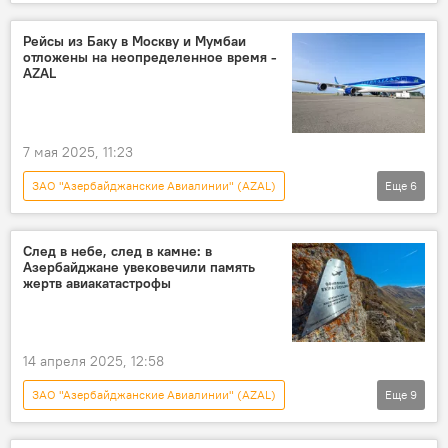
Новости
Азербайджан
Индия
Пакистан
Авиасообщение
Рейсы из Баку в Москву и Мумбаи
отложены на неопределенное время -
Конфликт
AZAL
7 мая 2025, 11:23
ЗАО "Азербайджанские Авиалинии" (AZAL)
Еще
6
Картина дня
рейс
задержка
Небо
Москва
Баку
След в небе, след в камне: в
Азербайджане увековечили память
жертв авиакатастрофы
14 апреля 2025, 12:58
ЗАО "Азербайджанские Авиалинии" (AZAL)
Еще
9
Новости
Азербайджан
Казахстан