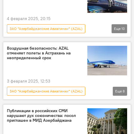
Владимир Путин
Президент
Телефонный разговор
Джейхун Байрамов
4 февраля 2025, 20:15
МИД Азербайджана
Сергей Лавров
ЗАО "Азербайджанские Авиалинии" (AZAL)
Еще
10
МИД России
Крушение самолета AZAL в Казахстане
Министерство здравоохранения
TƏBİB
Новости
Азербайджан
Россия
Генеральная прокуратура АР
Воздушная безопасность: AZAL
отменяет полеты в Астрахань на
Казахстан
Самолет
Крушение
Рамзан Кадыров
Чечня
неопределенный срок
Расследование
авиакатастрофа
Актау
3 февраля 2025, 12:53
ЗАО "Азербайджанские Авиалинии" (AZAL)
Еще
8
Новости
Азербайджан
Россия
Авиация
Пассажироперевозки
Публикации в российских СМИ
нарушают дух союзничества: посол
Баку
Астрахань
Безопасность
приглашен в МИД Азербайджана