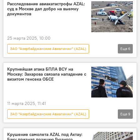
Россия
Авиакатастрофа
AZAL
Расследование авиакатастрофы AZAL:
суд в Москве дал добро на выемку
Мемориал
Заповедник
Хыналыг
документов
25 марта 2025, 10:00
ЗАО "Азербайджанские Авиалинии" (AZAL)
Еще
6
Новости
Россия
Азербайджан
авиакатастрофа
Москва
Суд
Крупнейшая атака БПЛА ВСУ на
Москву: Захарова связала нападение с
визитом генсека ОБСЕ
11 марта 2025, 11:41
ЗАО "Азербайджанские Авиалинии" (AZAL)
Еще
9
Спецоперация России по защите Донбасса
Азербайджан
Россия
Москва
Крушение самолета AZAL под Актау:
Баку признал позицию Грозного