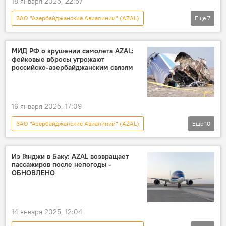
18 января 2025, 22:57
ЗАО "Азербайджанские Авиалинии" (AZAL)
Еще
7
Новости
Азербайджан
авиакатастрофа
Мошенничество
МИД РФ о крушении самолета AZAL:
фейковые вбросы угрожают
Киберпреступность
МВД АР
российско-азербайджанским связям
Kapital Bank
16 января 2025, 17:09
ЗАО "Азербайджанские Авиалинии" (AZAL)
Еще
10
Новости
Азербайджан
Россия
Авиакатастрофа
Казахстан
Актау
Из Гянджи в Баку: AZAL возвращает
пассажиров после непогоды -
Мария Захарова
МИД России
ОБНОВЛЕНО
Фейк
Сергей Лавров
14 января 2025, 12:04