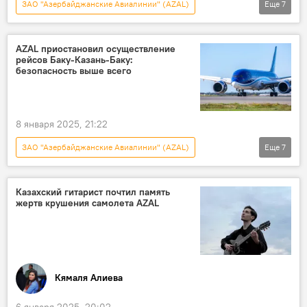
ЗАО "Азербайджанские Авиалинии" (AZAL)
Еще
7
Новости
Азербайджан
Туман
Международный аэропорт Гейдар Алиев
AZAL приостановил осуществление
рейсов Баку-Казань-Баку:
Баку
Гянджа
безопасность выше всего
Воздушное пространство
8 января 2025, 21:22
ЗАО "Азербайджанские Авиалинии" (AZAL)
Еще
7
Новости
Азербайджан
Россия
Казань
Баку
Безопасность
Казахский гитарист почтил память
жертв крушения самолета AZAL
авиарейс
Кямаля Алиева
6 января 2025, 20:02