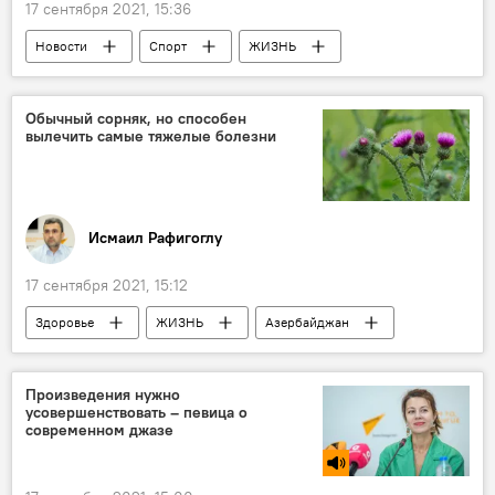
17 сентября 2021, 15:36
Новости
Спорт
ЖИЗНЬ
Азербайджан
Россия
Нариман Аббасов
Эдуард Мамедов
Обычный сорняк, но способен
вылечить самые тяжелые болезни
Хабиб Нурмагомедов
Исмаил Рафигоглу
17 сентября 2021, 15:12
Здоровье
ЖИЗНЬ
Азербайджан
Колумнисты
Абшерон
Болезни
сорняк
лечит
Произведения нужно
усовершенствовать – певица о
современном джазе