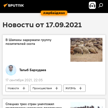
Азербайджан
Новости от 17.09.2021
В Шамахы задержали группу
похитителей скота
Талыб Бархудаев
17 сентября 2021, 22:05
Новости
Происшествия
ЖИЗНЬ
Азербайджан
Шамахы
Скот
Спецназ трех стран уничтожил
группировки условного противника