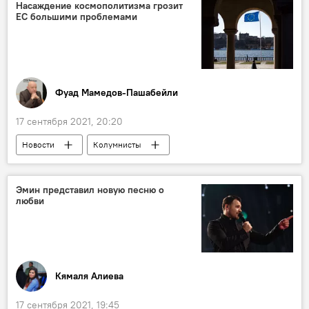
Айгюн Кязымова
Коронавирус
Насаждение космополитизма грозит
ЕС большими проблемами
Фуад Мамедов-Пашабейли
17 сентября 2021, 20:20
Новости
Колумнисты
Новости мира
ЕС
Эмин представил новую песню о
любви
Кямаля Алиева
17 сентября 2021, 19:45