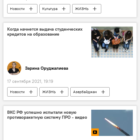
Новости
Культура
ЖИЗНЬ
Азербайджан
Россия
Эмин Агаларов
песня
Когда начнется выдача студенческих
кредитов на образование
Зарина Оруджалиева
17 сентября 2021, 19:19
Новости
ЖИЗНЬ
Азербайджан
студенты
ВУЗ
Кредит
ВКС РФ успешно испытали новую
противоракетную систему ПРО - видео