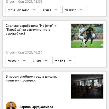
17 сентября 2021, 18:53
МУЛЬТИМЕДИА
Видео
Новости
Россия
Сколько заработали "Нефтчи" и
"Карабах" за выступление в
еврокубках?
17 сентября 2021, 18:27
Новости
Спорт
ЖИЗНЬ
Азербайджан
"Нефтчи"
ФК "Карабах"
УЕФА
В новом учебном году в школах
начнутся проверки
Зарина Оруджалиева