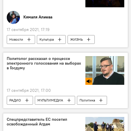
Кямаля Алиева
17 сентября 2021, 17:19
Новости
Культура
ЖИЗНЬ
Азербайджан
Россия
Бакинский джаз-фестиваль
Политолог рассказал о процессе
электронного голосования на выборах
Муслим Магомаев
в Госдуму
17 сентября 2021, 17:00
РАДИО
МУЛЬТИМЕДИА
Политика
Новости
Новости мира
Спецпредставитель ЕС посетил
освобожденный Агдам