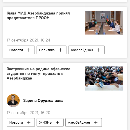
Новости мира
Азербайджан
Новости
Россия
Рейтинг
Глава МИД Азербайджана принял
представителя ПРООН
Doing Business
Скандал
17 сентября 2021, 16:24
Новости
Политика
Азербайджан
Джейхун Байрамов
ООН
Застрявшие на родине афганские
студенты не могут приехать в
Азербайджан
Зарина Оруджалиева
17 сентября 2021, 16:20
Новости
ЖИЗНЬ
Азербайджан