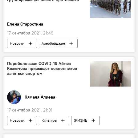
Елена Старостина
17 сентября 2021, 21:49
Новости
Азербайджан
Новости мира
ЖИЗНЬ
Политика
Спецназ
Турция
Пакистан
Переболевшая COVID-19 Айгюн
Кязымова призывает поклонников
учения
заняться спортом
Кямаля Алиева
17 сентября 2021, 21:31
Новости
Культура
ЖИЗНЬ
Азербайджан
Здоровье