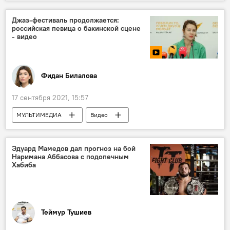
Новости мира
ВУЗ
студенты
Афганистан
Джаз-фестиваль продолжается:
российская певица о бакинской сцене
- видео
Фидан Билалова
17 сентября 2021, 15:57
МУЛЬТИМЕДИА
Видео
Азербайджан
Новости
Россия
Эдуард Мамедов дал прогноз на бой
Наримана Аббасова с подопечным
Хабиба
Теймур Тушиев