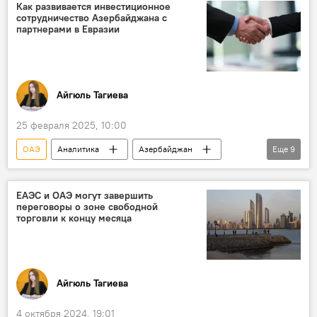
Государственный нефтяной фонд Азербайджана (SOFAZ)
Как развивается инвестиционное
сотрудничество Азербайджана с
Активы
Диверсификация
партнерами в Евразии
Айгюль Тагиева
25 февраля 2025, 10:00
ОАЭ
Аналитика
Азербайджан
Еще
9
Россия
Иран
Коридор "Север-Юг"
Шахдениз
ЕАБР
ЕАЭС и ОАЭ могут завершить
переговоры о зоне свободной
Страны Персидского залива
Инвестиции
торговли к концу месяца
Евразия
Сотрудничество
Айгюль Тагиева
4 октября 2024, 19:01