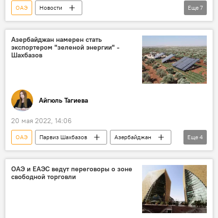
ОАЭ
Новости
Еще
7
спецпредставитель президента РФ по вопросам климата Руслан Эдельгериев
Россия
Азербайджан намерен стать
экспортером "зеленой энергии" -
29-я Конференция ООН об изменении климата
Шахбазов
Азербайджан
Баку
Поддержка
Политика
Айгюль Тагиева
20 мая 2022, 14:06
ОАЭ
Парвиз Шахбазов
Азербайджан
Еще
4
Гарадагский район
"зеленая энергетика"
Объединенные Арабские Эмираты
ОАЭ и ЕАЭС ведут переговоры о зоне
свободной торговли
энергетика