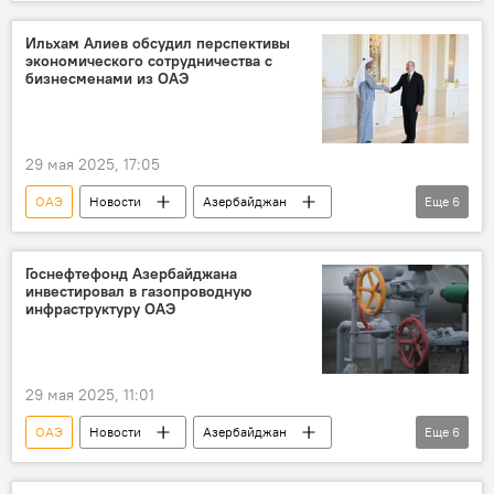
Ормузский пролив
Катар
ОАЭ
Ильхам Алиев обсудил перспективы
экономического сотрудничества с
бизнесменами из ОАЭ
29 мая 2025, 17:05
ОАЭ
Новости
Азербайджан
Еще
6
Президент
Ильхам Алиев
Экономическое сотрудничество
Визит
Госнефтефонд Азербайджана
инвестировал в газопроводную
Встреча
Делегация
инфраструктуру ОАЭ
29 мая 2025, 11:01
ОАЭ
Новости
Азербайджан
Еще
6
Экономика
финансы
Инвестиции