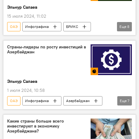
Эльнур Салаев
Спорт
15 июля 2024, 11:02
ОАЭ
Инфографика
БРИКС
Еще
8
Показатели ВВП
Рост
Индия
Эфиопия
Китай
Иран
Страны-лидеры по росту инвестиций в
Азербайджан
МВФ
Прогнозы
Эльнур Салаев
1 июля 2024, 10:58
ОАЭ
Инфографика
Азербайджан
Еще
7
Прямые иностранные инвестиции
Рост
Экономика
Австрия
Швейцария
Какие страны больше всего
инвестируют в экономику
Россия
2024 год
Азербайджана?