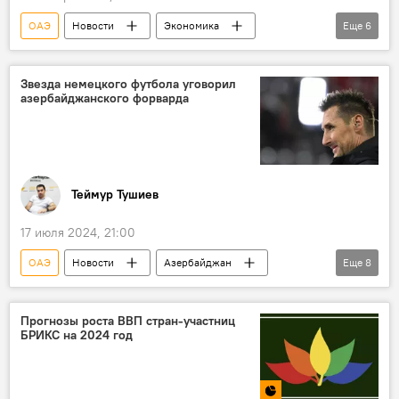
ОАЭ
Новости
Экономика
Еще
6
ЕАЭС
Евразийская экономическая комиссия
Звезда немецкого футбола уговорил
азербайджанского форварда
БРИКС
Индонезия
Казань
зона свободной торговли
соглашение о свободной торговле
Теймур Тушиев
17 июля 2024, 21:00
ОАЭ
Новости
Азербайджан
Еще
8
азербайджанский форвард Махир Эмрели
звезда немецкого футбола Мирослав Клозе
Прогнозы роста ВВП стран-участниц
БРИКС на 2024 год
Переговоры
клуб второй немецкой Бундеслиги "Нюрнберг"
согласие
Предложение
Отказ