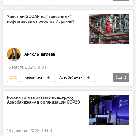
Каспий
месторождение "Абшерон"
TotalEnergies
SOCAR
Сделка
Уйдет ли SOCAR из "токсичных"
нефтегазовых проектов Израиля?
ADNOC
Участие
Газ
месторождение "Шах-Дениз"
Энергетика
Айгюль Тагиева
16 марта 2024, 11:01
ОАЭ
Аналитика
Азербайджан
Еще
12
SOCAR
Израиль
нефтегазовые проекты
Участие
Россия готова оказать поддержку
Азербайджану в организации COP29
Ближний Восток
Нефтяная компания BP
Проект TANAP
TAP
Поставки газа
Восточное Средиземноморье
Энергетика
13 декабря 2023, 19:50
Экономика