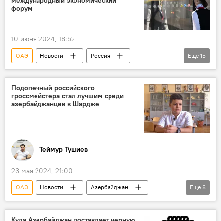
международный экономический
форум
10 июня 2024, 18:52
ОАЭ
Новости
Россия
Еще
15
Петербургский международный экономический форум
Участники
Запад
Давление
Подопечный российского
гроссмейстера стал лучшим среди
Китай
Зимбабве
Владимир Путин
азербайджанцев в Шардже
Выступление
соглашения
Фонд Росконгресс
СМИ
Освещение
Оман
Сотрудничество
Теймур Тушиев
Политика
23 мая 2024, 21:00
ОАЭ
Новости
Азербайджан
Еще
8
Шахматы
азербайджанский шахматист Айдын Сулейманлы
Куда Азербайджан поставляет черную