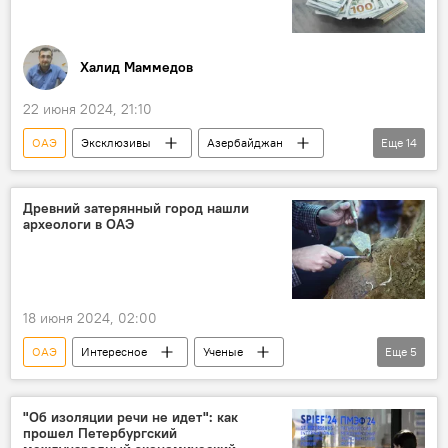
Халид Маммедов
22 июня 2024, 21:10
ОАЭ
Эксклюзивы
Азербайджан
Еще
14
Иностранные инвестиции
Рост
Топ
Австрия
Швейцария
Древний затерянный город нашли
археологи в ОАЭ
Россия
Карабах
Алятская СЭЗ
эксперт Эмин Гарибли
эксперт Халид Керимли
Экономика
18 июня 2024, 02:00
Инвесторы
Доверие
Контракты
ОАЭ
Интересное
Ученые
Еще
5
Археологические раскопки
Древность
Город-призрак
древний город
"Об изоляции речи не идет": как
прошел Петербургский
эпидемия