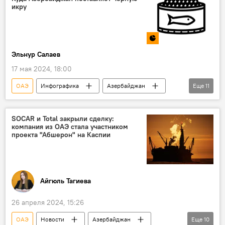
икру
Турнир
лучший результат
Теймур Раджабов
Рейтинг
Евгений Томашевский
Спорт
Эльнур Салаев
17 мая 2024, 18:00
ОАЭ
Инфографика
Азербайджан
Еще
11
черная икра
Поставки
США
Саудовская Аравия
Экспорт
Цена
SOCAR и Total закрыли сделку:
компания из ОАЭ стала участником
Госкомстат Азербайджана
рыболовство
проекта "Абшерон" на Каспии
Вугар Байрамов
Экономика
Приоритет
Айгюль Тагиева
26 апреля 2024, 15:26
ОАЭ
Новости
Азербайджан
Еще
10