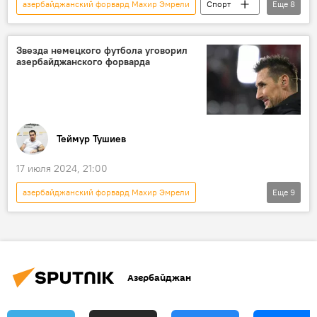
азербайджанский форвард Махир Эмрели
Спорт
Еще
8
Махир Эмрели
Азербайджан
Германия
Футбол
Бундеслига
Звезда немецкого футбола уговорил
азербайджанского форварда
форвард
клуб второй немецкой Бундеслиги "Нюрнберг"
Победа
Теймур Тушиев
17 июля 2024, 21:00
азербайджанский форвард Махир Эмрели
Еще
9
Новости
Азербайджан
звезда немецкого футбола Мирослав Клозе
Переговоры
Азербайджан
клуб второй немецкой Бундеслиги "Нюрнберг"
согласие
ОАЭ
Предложение