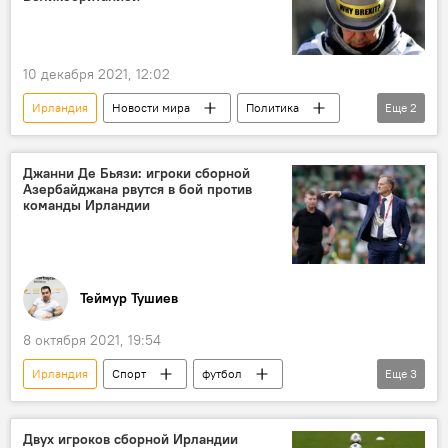
10 декабря 2021, 12:02
Ирландия
Новости мира
Политика
Еще
2
Евросоюз
Великобритания
Джанни Де Бьязи: игроки сборной
Азербайджана рвутся в бой против
команды Ирландии
Теймур Тушиев
8 октября 2021, 19:54
Ирландия
Спорт
футбол
Еще
3
Чемпионат мира
тренер
Азербайджан
Двух игроков сборной Ирландии