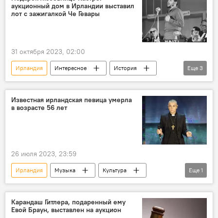
аукционный дом в Ирландии выставил
Африка
Азия
лот с зажигалкой Че Гевары
31 октября 2023, 02:00
Ирландия
Интересное
История
Еще
3
Куба
Фидель Кастро
Аукцион
Известная ирландская певица умерла
в возрасте 56 лет
26 июля 2023, 23:59
Ирландия
Музыка
Культура
Еще
1
Смерть
Карандаш Гитлера, подаренный ему
Евой Браун, выставлен на аукцион