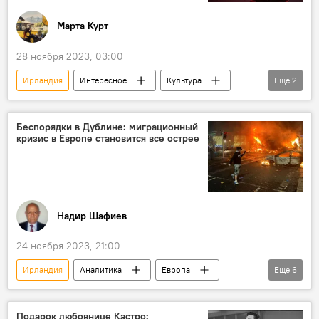
Марта Курт
28 ноября 2023, 03:00
Ирландия
Интересное
Культура
Еще
2
Литература
Премия Букера
Беспорядки в Дублине: миграционный
кризис в Европе становится все острее
Надир Шафиев
24 ноября 2023, 21:00
Ирландия
Аналитика
Европа
Еще
6
Нападение
Провокация
Миграционный кризис
Мигранты
Подарок любовнице Кастро: