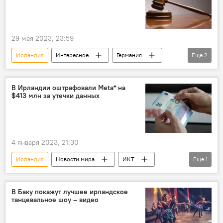
29 мая 2023, 23:59
Ирландия
Интересное
Германия
Еще
2
Адольф Гитлер
Аукцион
В Ирландии оштрафовали Meta* на
$413 млн за утечки данных
4 января 2023, 21:30
Ирландия
Новости мира
ИКТ
Еще
1
Европа
В Баку покажут лучшее ирландское
танцевальное шоу – видео