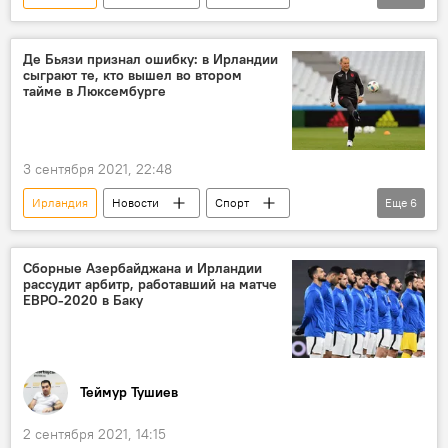
ЖИЗНЬ
Азербайджан
Новости мира
Де Бьязи признал ошибку: в Ирландии
сыграют те, кто вышел во втором
Сборная Азербайджана по футболу
матч
тайме в Люксембурге
3 сентября 2021, 22:48
Ирландия
Новости
Спорт
Еще
6
ЖИЗНЬ
Азербайджан
Новости мира
Сборные Азербайджана и Ирландии
рассудит арбитр, работавший на матче
Сборная Азербайджана по футболу
ЕВРО-2020 в Баку
Джанни Де Бьязи
Люксембург
Теймур Тушиев
2 сентября 2021, 14:15