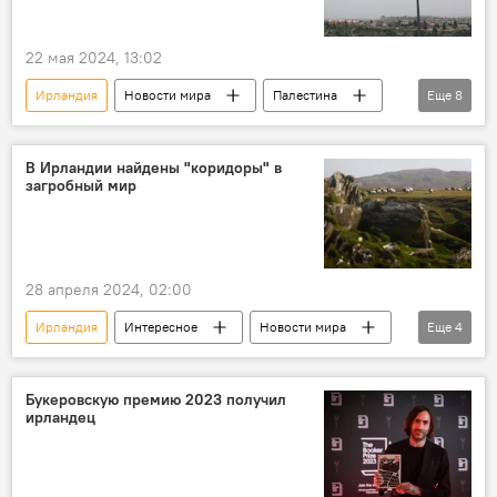
22 мая 2024, 13:02
Ирландия
Новости мира
Палестина
Еще
8
Политика
Ближний Восток
Израиль
Норвегия
Испания
В Ирландии найдены "коридоры" в
загробный мир
Государство
Китай
Конфликт
28 апреля 2024, 02:00
Ирландия
Интересное
Новости мира
Еще
4
Древность
Переход
душа
Артефакты
Букеровскую премию 2023 получил
ирландец