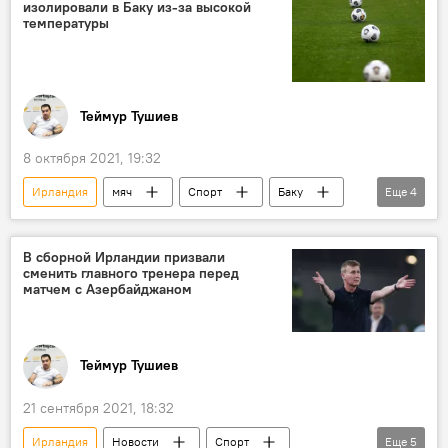
изолировали в Баку из-за высокой
температуры
Теймур Тушиев
8 октября 2021, 19:32
Ирландия
мяч
Спорт
Баку
Еще
4
температура
Сборная
Чемпионат мира
футболисты
В сборной Ирландии призвали
сменить главного тренера перед
матчем с Азербайджаном
Теймур Тушиев
21 сентября 2021, 18:32
Ирландия
Новости
Спорт
Еще
5