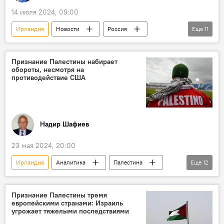
отец Муслима Магомаева Магомет Магомаев
14 июля 2024, 09:00
Общество
Ирландия
Новости
Россия
Еще
11
США
Швеция
Космос
Справка
События и даты
Признание Палестины набирает
обороты, несмотря на
Какой сегодня праздник
противодействие США
Кто сегодня родился
Культура
Литература
Кинематограф
Азербайджан
Гейдар Алиев
Надир Шафиев
23 мая 2024, 20:00
Ирландия
Аналитика
Палестина
Еще
12
ООН
Членство
Признание
Израиль
ХАМАС
Война
Признание Палестины тремя
европейскими странами: Израиль
Ближний Восток
Запад
Испания
угрожает тяжелыми последствиями
Норвегия
США
Политика