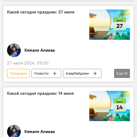
УЕФА
турнирная таблица
Футбол
Болгария
Лига чемпионов
Какой сегодня праздник: 27 июля
Лига Европы
Лига конференций УЕФА
Рейтинг
Кямаля Алиева
27 июля 2024, 09:00
Ирландия
Новости
Азербайджан
Еще
16
Россия
СССР
Муслим Магомаев
Дания
США
Справка
Какой сегодня праздник: 14 июля
События и даты
Кто сегодня родился
Какой сегодня праздник
Канада
Москва
Архив
История
Общенациональный лидер Азербайджана Гейдар Алиев
Кямаля Алиева