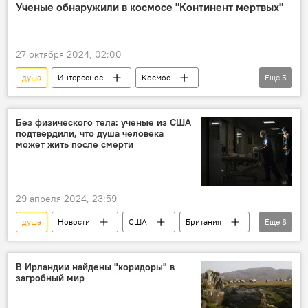
Исследования
ЖИЗНЬ
Смерть
Ученые обнаружили в космосе "Континент мертвых"
электромагнитное излучение
27 октября 2024, 02:00
душа
Интересное
Космос
Еще
5
Ученые
Планета
Планета Земля
древний континент Арголанд
умершие
Без физического тела: ученые из США
подтвердили, что душа человека
может жить после смерти
29 апреля 2024, 23:59
душа
Новости
США
Британия
Еще
8
Ученые
Открытие
Смерть
квантовый мир
Тело
бессмертие
В Ирландии найдены "коридоры" в
загробный мир
Наука
Общество