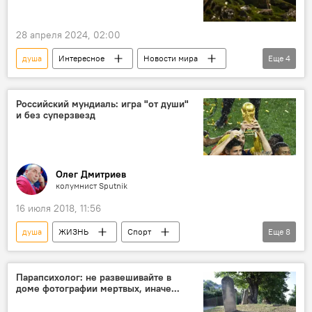
28 апреля 2024, 02:00
душа
Интересное
Новости мира
Еще
4
Ирландия
Древность
Переход
Артефакты
Российский мундиаль: игра "от души"
и без суперзвезд
Олег Дмитриев
колумнист Sputnik
16 июля 2018, 11:56
душа
ЖИЗНЬ
Спорт
Еще
8
ФИФА-2018
Новости ЧМ-2018
Новости
Колумнисты
Россия
Парапсихолог: не развешивайте в
доме фотографии мертвых, иначе...
Россия
мундиаль
игра