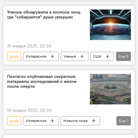
ЖИЗНЬ
Смерть
умирает
Человек
организм
Тело
Ученые обнаружили в космосе зону,
где "собираются" души умерших
31 января 2025, 02:00
душа
Интересное
Ученые
США
Еще
9
умершие
звездное скопление
Смерть
зона
священник
Пентагон опубликовал секретные
материалы исследований о жизни
Секта
Сознание
после смерти
электромагнитное излучение
энергия
10 января 2025, 02:00
душа
Интересное
Новости мира
Еще
7
США
Пентагон
Ученые