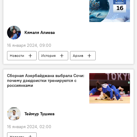
Транскаспийский международный транспортный маршрут
"Казатомпром"
МАГАТЭ
Россия
Экспорт
Экономика
Кямаля Алиева
16 января 2024, 09:00
Новости
История
Архив
Какой сегодня праздник
Кто сегодня родился
Азербайджан
Сборная Азербайджана выбрала Сочи:
почему дзюдоистки тренируются с
Лига наций
СССР
луноход
россиянками
Британия
Шаде
Теймур Тушиев
16 января 2024, 02:00
Новости