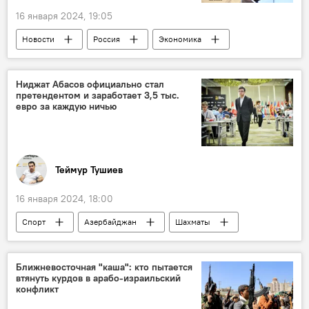
16 января 2024, 19:05
Новости
Россия
Экономика
Показатели ВВП
Михаил Мишустин
Финансирование
Ниджат Абасов официально стал
претендентом и заработает 3,5 тыс.
Министерство экономического развития РФ
евро за каждую ничью
Теймур Тушиев
16 января 2024, 18:00
Спорт
Азербайджан
Шахматы
ФИДЕ
гроссмейстер Ниджат Абасов
Ян Непомнящий
Россия
Канада
Ближневосточная "каша": кто пытается
втянуть курдов в арабо-израильский
Торонто
конфликт