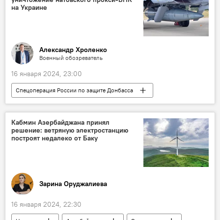
Сирия
терроризм
США
на Украине
Вооружение
Александр Хроленко
Военный обозреватель
16 января 2024, 23:00
Спецоперация России по защите Донбасса
Россия
СВО
ВСУ
Вооружение
Украина
ВПК
Кабмин Азербайджана принял
решение: ветряную электростанцию
БПЛА
Запад
НАТО
США
построят недалеко от Баку
Минобороны РФ
Зарина Оруджалиева
16 января 2024, 22:30