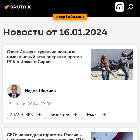
Азербайджан
Новости от 16.01.2024
Ответ Анкары: турецкие военные
начали новый этап операции против
РПК в Ираке и Сирии
Надир Шафиев
16 января 2024, 23:59
АНАЛИТИКА
Аналитика
Турция
Политика
РПК
Рабочая партия Курдистана
Ирак
СВО: новогодняя стратегия России –
уничтожение натовского прокси-ВПК