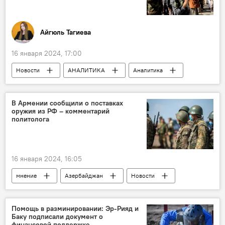
Айгюль Тагиева
16 января 2024, 17:00
Новости
АНАЛИТИКА
Аналитика
Политика
Ближний Восток
Иран
США
Израиль
Ирак
В Армении сообщили о поставках
оружия из РФ – комментарий
Курдистан
Йемен
Хуситы
политолога
16 января 2024, 16:05
мнение
Азербайджан
Новости
Политика
Россия
Армения
Вооружение
Ильхам Алиев
ОДКБ
Помощь в разминировании: Эр-Рияд и
Баку подписали документ о
Ильгар Велизаде
финансовой поддержке