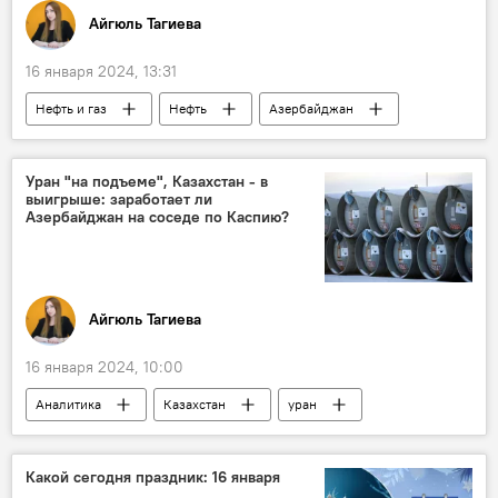
Айгюль Тагиева
16 января 2024, 13:31
Нефть и газ
Нефть
Азербайджан
Brent
WTI
Фьючерсы
котировки
Ближний Восток
Уран "на подъеме", Казахстан - в
выигрыше: заработает ли
Саудовская Аравия
Ливия
Йемен
Азербайджан на соседе по Каспию?
Хуситы
США
Айгюль Тагиева
16 января 2024, 10:00
Аналитика
Казахстан
уран
Поставки
Азербайджан
Транзит
Средний коридор
Какой сегодня праздник: 16 января