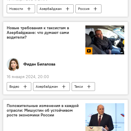
Новости
Азербайджан
Россия
Ильхам Алиев
Общество
Лянкяранский район
Нефтчалинский район
Новые требования к таксистам в
Азербайджане: что думают сами
цитрусовые
водители?
Фидан Билалова
16 января 2024, 20:00
Видео
Азербайджан
Такси
Обучение
Водители
МУЛЬТИМЕДИА
Плата
Положительные изменения в каждой
отрасли: Мишустин об устойчивом
росте экономики России