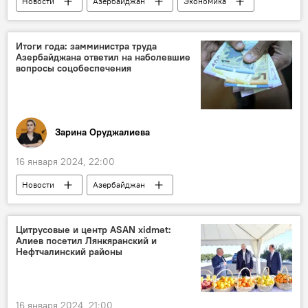
Новости
Азербайджан
Экономика
Энергетика
Кабмин
Развитие солнечной и ветряной энергетики
Итоги года: замминистра труда
Азербайджана ответил на наболевшие
Проект Зеленая Экономика
Хызы
вопросы соцобеспечения
Абшерон
Зарина Оруджалиева
16 января 2024, 22:00
Новости
Азербайджан
Министерство труда и социальной защиты населения АР
Нахчыван
Общество
Цитрусовые и центр ASAN xidmət:
Алиев посетил Лянкяранский и
пенсионный возраст
Индексация
Нефтчалинский районы
Пособие
16 января 2024, 21:00