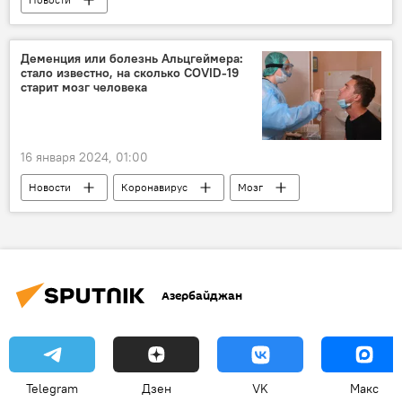
Женская сборная Азербайджана по дзюдо
Россия
Сочи
Деменция или болезнь Альцгеймера:
стало известно, на сколько COVID-19
учебно-тренировочные сборы
старит мозг человека
международные соревнования
Подготовка
Спорт
16 января 2024, 01:00
глава пресс-службы Федерации дзюдо Азербайджана Улькяр Аббасова
Новости
Коронавирус
Мозг
Старение
Предупреждение
Ученые
деменция
болезнь Альцгеймера
последствия
Азербайджан
Медицина
Здоровье
Telegram
Дзен
VK
Макс