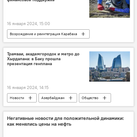
16 января 2024, 15:00
Возрождение и реинтеграция Карабаха
Азербайджан
Саудовская Аравия
Разминирование
ANAMA
Трамваи, академгородок и метро до
Хырдалана: в Баку прошла
Финансовая помощь
Меморандум
презентация генплана
Армения
Мины
16 января 2024, 14:15
Новости
Азербайджан
Общество
Метро
генеральный план
Анар Гулиев
Негативные новости для положительной динамики:
как менялись цены на нефть
Государственный комитет по градостроительству и архитектуре АР