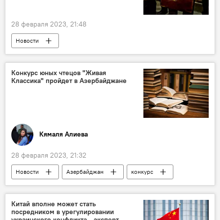
28 февраля 2023, 21:48
Новости
Нахчыванская Автономная Республика
министр сельского хозяйства
увольнение
Конкурс юных чтецов "Живая
Классика" пройдет в Азербайджане
Кямаля Алиева
28 февраля 2023, 21:32
Новости
Азербайджан
конкурс
Русский язык
Россотрудничество
Китай вполне может стать
посредником в урегулировании
украинского конфликта - эксперт