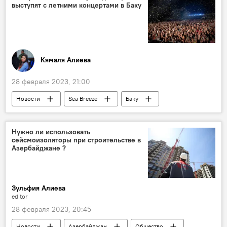
выступят с летними концертами в Баку
Кямаля Алиева
28 февраля 2023, 21:00
Новости
Sea Breeze
Баку
концерты
Эмин Агаларов
Джахид Гусейнли
Нужно ли использовать
сейсмоизоляторы при строительстве в
Азербайджане ?
Зульфия Алиева
editor
28 февраля 2023, 20:45
Новости
Азербайджан
Общество