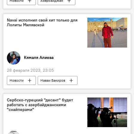
Новости
Азербайджан
поп-музыка
Самира Эфенди
Евровидение
Navai исполнил свой хит только для
Лолиты Милявской
Кямаля Алиева
28 февраля 2023, 23:05
Новости
Наваи Бакиров
Лолита Милявская
песня
HammAli & Navai
дуэт
Сербско-турецкий "десант" будет
работать с азербайджанскими
"снайперами"