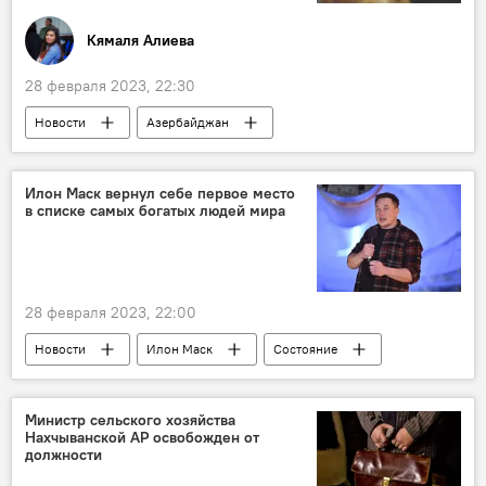
Кямаля Алиева
28 февраля 2023, 22:30
Новости
Азербайджан
документальное кино
Киностудия "Азербайджанфильм"
Илон Маск вернул себе первое место
в списке самых богатых людей мира
28 февраля 2023, 22:00
Новости
Илон Маск
Состояние
рейтинг миллиардеров
Джефф Безос
Министр сельского хозяйства
Нахчыванской АР освобожден от
должности