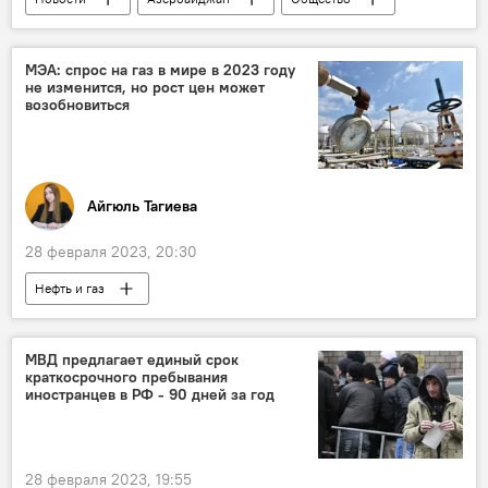
строительство
Республиканский центр сейсмологической службы
МЭА: спрос на газ в мире в 2023 году
не изменится, но рост цен может
землетрясение
возобновиться
Айгюль Тагиева
28 февраля 2023, 20:30
Нефть и газ
Международное энергетическое агентство
Газ
спрос
Потребление
МВД предлагает единый срок
краткосрочного пребывания
Китай
СПГ
Россия
иностранцев в РФ - 90 дней за год
28 февраля 2023, 19:55