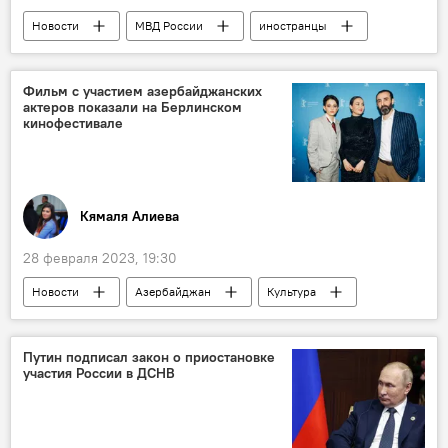
Новости
МВД России
иностранцы
миграционный режим
Законопроект
Фильм с участием азербайджанских
актеров показали на Берлинском
кинофестивале
Кямаля Алиева
28 февраля 2023, 19:30
Новости
Азербайджан
Культура
Кинофестиваль
Берлинале
Германия
Турция
Путин подписал закон о приостановке
участия России в ДСНВ