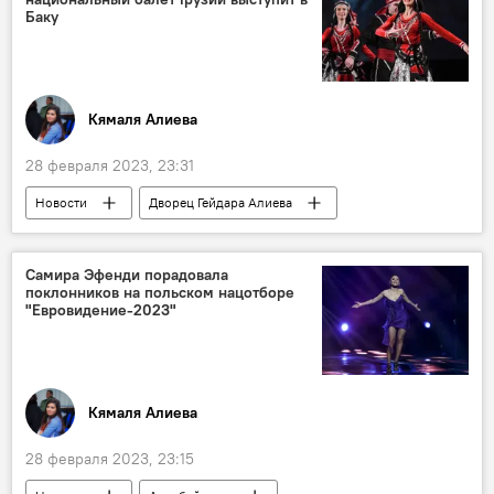
Баку
Кямаля Алиева
28 февраля 2023, 23:31
Новости
Дворец Гейдара Алиева
Баку
концерт
Королевский национальный балет Грузии
Самира Эфенди порадовала
поклонников на польском нацотборе
"Евровидение-2023"
Кямаля Алиева
28 февраля 2023, 23:15