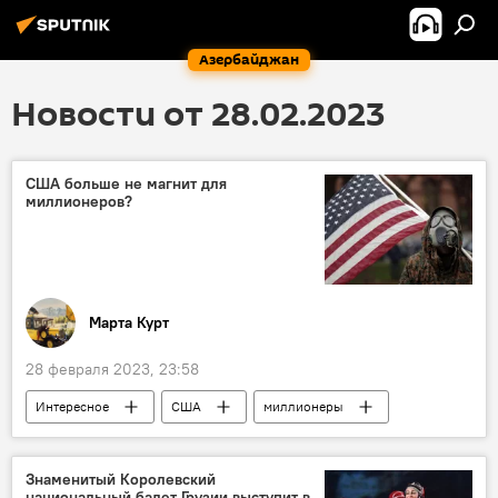
Азербайджан
Новости от 28.02.2023
США больше не магнит для
миллионеров?
Марта Курт
28 февраля 2023, 23:58
Интересное
США
миллионеры
отъезд
Привлекательность
долларовые миллиардеры
Знаменитый Королевский
национальный балет Грузии выступит в