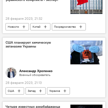
28 февраля 2023, 21:32
Новости
Китай
Посредничество
Россия
Украина
конфликт
Эксперт
США планируют химическую
эвтаназию Украины
Александр Хроленко
Военный обозреватель
28 февраля 2023, 21:13
США
Запад
Украина
химоружие
НАТО
Оружие массового поражения
Четыре известных азербайджанца