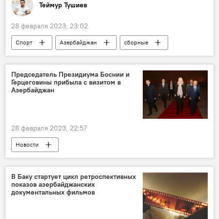
Теймур Тушиев
28 февраля 2023, 23:02
Спорт
Азербайджан
сборные
стендовая стрельба
пулевая стрельба
Тренеры
Турция
Сербия
Председатель Президиума Боснии и
Герцеговины прибыла с визитом в
Азербайджан
28 февраля 2023, 22:57
Новости
председатель Президиума Боснии и Герцеговины
Визит
Азербайджан
саммит
В Баку стартует цикл ретроспективных
показов азербайджанских
участие
Движение неприсоединения
документальных фильмов