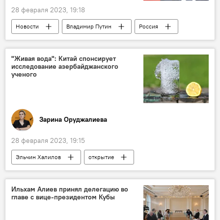
28 февраля 2023, 19:18
Новости
Владимир Путин
Россия
ДСНВ
приостановка участия
закон
подписание
"Живая вода": Китай спонсирует
исследование азербайджанского
ученого
Зарина Оруджалиева
28 февраля 2023, 19:15
Эльчин Халилов
открытие
жидкость
свойства
Ильхам Алиев принял делегацию во
главе с вице-президентом Кубы