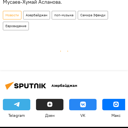
Мусаев-Хумай Асланова.
Новости
Азербайджан
поп-музыка
Самира Эфенди
Евровидение
Азербайджан
Telegram
Дзен
VK
Макс