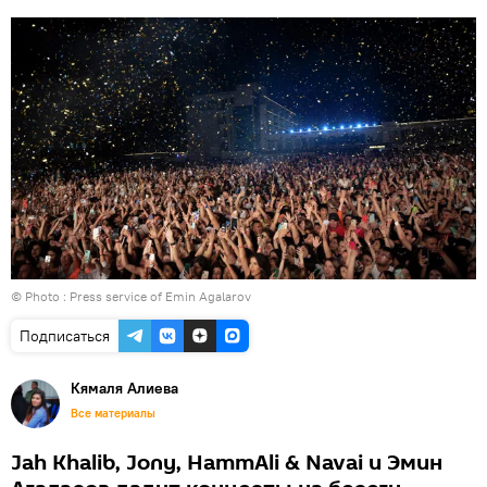
© Photo : Press service of Emin Agalarov
Подписаться
Кямаля Алиева
Все материалы
Jah Khalib, Jony, HammAli & Navai и Эмин