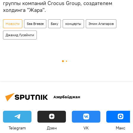
группы компаний Crocus Group, создателем
холдинга "Жара".
Новости
Sea Breeze
Баку
концерты
Эмин Агаларов
Джахид Гусейнли
Азербайджан
Telegram
Дзен
VK
Макс