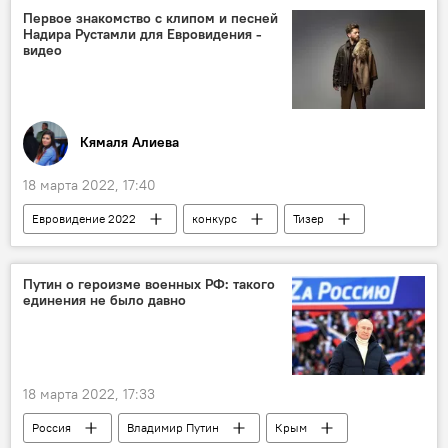
Политика
ЖИЗНЬ
Хикмет Гаджиев
Первое знакомство с клипом и песней
Надира Рустамли для Евровидения -
видео
Кямаля Алиева
18 марта 2022, 17:40
Евровидение 2022
конкурс
Тизер
клип
песня
Культура
Мир
Путин о героизме военных РФ: такого
единения не было давно
18 марта 2022, 17:33
Россия
Владимир Путин
Крым