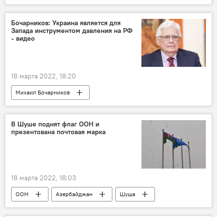
Бочарников: Украина является для
Запада инструментом давления на РФ
- видео
18 марта 2022, 18:20
Михаил Бочарников
Спецоперация России по защите Донбасса
Россия
Украина
Запад
В Шуше поднят флаг ООН и
презентована почтовая марка
интервью
18 марта 2022, 18:03
ООН
Азербайджан
Шуша
Флаг
марка
сотрудничество