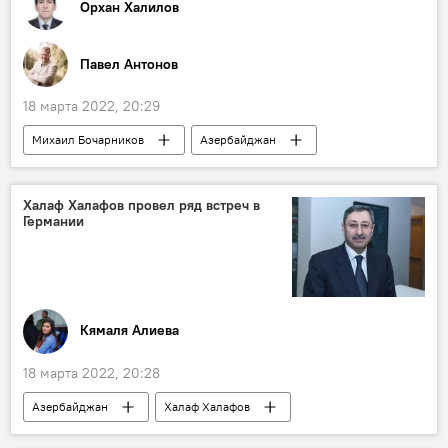
Орхан Халилов
Павел Антонов
18 марта 2022, 20:29
Михаил Бочарников
Азербайджан
Россия
Посольство России в Азербайджане
соотечественники
Халаф Халафов провел ряд встреч в
Германии
Кямаля Алиева
18 марта 2022, 20:28
Азербайджан
Халаф Халафов
Встречи
Германия