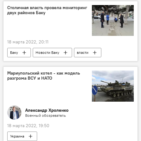
Столичная власть провела мониторинг
двух районов Баку
18 марта 2022, 20:11
Баку
Новости Баку
власти
мониторинг
Сабаильский район
Наримановский район Баку
ЖИЗНЬ
Мариупольский котел - как модель
разгрома ВСУ и НАТО
Александр Хроленко
Военный обозреватель
18 марта 2022, 19:50
Украина