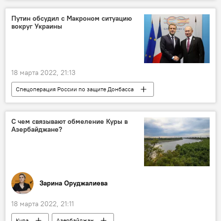
Ограничение
Путин обсудил с Макроном ситуацию
вокруг Украины
18 марта 2022, 21:13
Спецоперация России по защите Донбасса
Владимир Путин
Эммануэль Макрон
Украина
С чем связывают обмеление Куры в
Азербайджане?
Зарина Оруджалиева
18 марта 2022, 21:11
Кура
Азербайджан