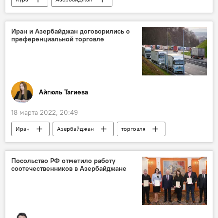
освобожденные земли
Мухтар Бабаев
Министерство экологии и природных ресурсов АР
Иран и Азербайджан договорились о
преференциальной торговле
ООН
Экономика
ЖИЗНЬ
Айгюль Тагиева
18 марта 2022, 20:49
Иран
Азербайджан
торговля
Экономика
Посольство РФ отметило работу
соотечественников в Азербайджане