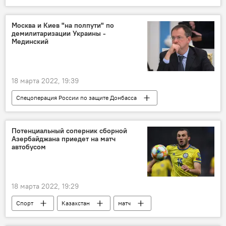
Спецоперация России по защите Донбасса
НАТО
Москва и Киев "на полпути" по
демилитаризации Украины -
Мединский
18 марта 2022, 19:39
Спецоперация России по защите Донбасса
Россия
Украина
Владимир Мединский
Потенциальный соперник сборной
Азербайджана приедет на матч
автобусом
18 марта 2022, 19:29
Спорт
Казахстан
матч
Лига наций UEFA
Лига наций УЕФА