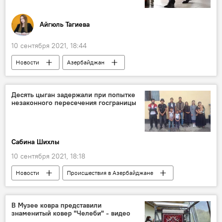
Айгюль Тагиева
10 сентября 2021, 18:44
Новости
Азербайджан
Новости мира
Экономика
Политика
Турция
сотрудничество
Десять цыган задержали при попытке
незаконного пересечения госграницы
Компании
министр
Сабина Шихлы
10 сентября 2021, 18:18
Новости
Происшествия в Азербайджане
Азербайджан
Происшествия
ЖИЗНЬ
граница
задержание
В Музее ковра представили
знаменитый ковер "Челеби" - видео