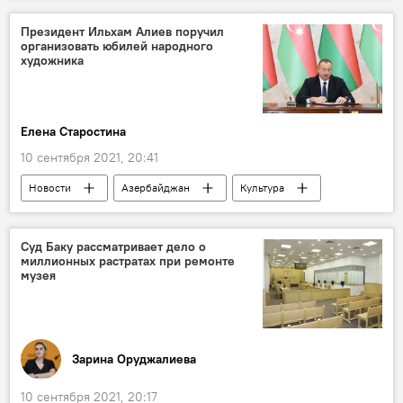
Политика
Тюркский совет
Баку
Президент Ильхам Алиев поручил
организовать юбилей народного
сотрудничество
Кабинет министров АР
художника
Елена Старостина
10 сентября 2021, 20:41
Новости
Азербайджан
Культура
ЖИЗНЬ
Политика
События и даты
Ильхам Алиев
Художник
юбилей
Суд Баку рассматривает дело о
миллионных растратах при ремонте
музея
Зарина Оруджалиева
10 сентября 2021, 20:17