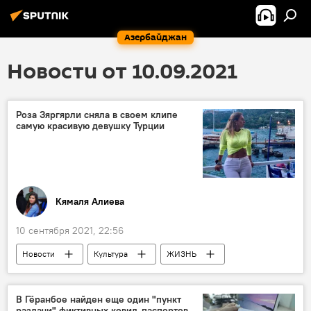
Азербайджан
Новости от 10.09.2021
Роза Зяргярли сняла в своем клипе
самую красивую девушку Турции
Кямаля Алиева
10 сентября 2021, 22:56
Новости
Культура
ЖИЗНЬ
Роза Зяргярли
клип
Турция
В Гёранбое найден еще один "пункт
раздачи" фиктивных ковид-паспортов