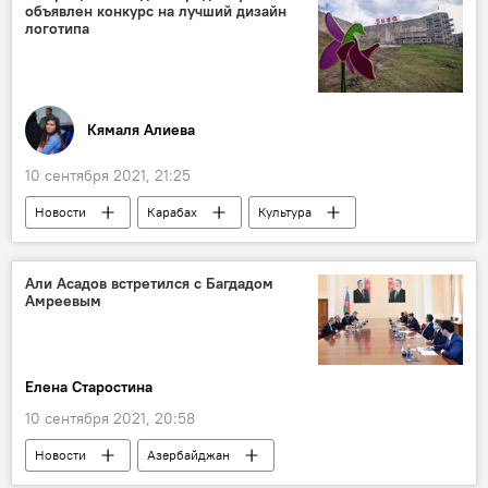
объявлен конкурс на лучший дизайн
логотипа
Кямаля Алиева
10 сентября 2021, 21:25
Новости
Карабах
Культура
ЖИЗНЬ
Азербайджан
Шуша
Логотип
конкурс
Али Асадов встретился с Багдадом
Амреевым
Елена Старостина
10 сентября 2021, 20:58
Новости
Азербайджан
Новости мира
Экономика