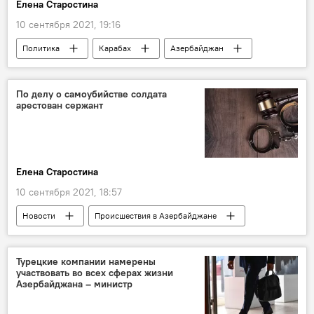
Елена Старостина
10 сентября 2021, 19:16
Политика
Карабах
Азербайджан
Новости
Россия
Министерство обороны АР
Закир Гасанов
По делу о самоубийстве солдата
арестован сержант
миротворцы
встреча
Елена Старостина
10 сентября 2021, 18:57
Новости
Происшествия в Азербайджане
Азербайджан
Происшествия
ЖИЗНЬ
Дело
Турецкие компании намерены
участвовать во всех сферах жизни
Генеральная прокуратура АР
сержант
Азербайджана – министр
задержание