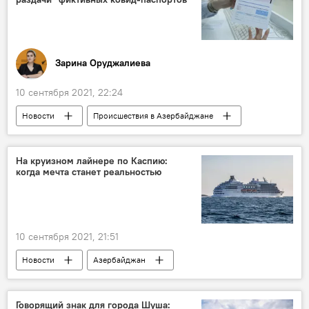
Зарина Оруджалиева
10 сентября 2021, 22:24
Новости
Происшествия в Азербайджане
Азербайджан
Здоровье
ЖИЗНЬ
Происшествия
Геранбойский район
На круизном лайнере по Каспию:
когда мечта станет реальностью
подделка
сертификат
10 сентября 2021, 21:51
Новости
Азербайджан
Новости мира
ЖИЗНЬ
Политика
Экономика
Говорящий знак для города Шуша: