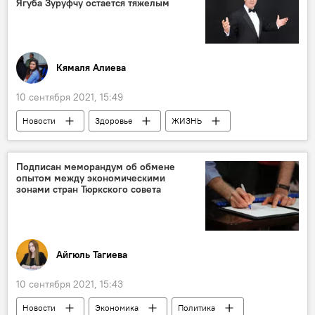
Ягуба Зуруфчу остается тяжелым
Кямаля Алиева
10 сентября 2021, 15:49
Новости
Здоровье
ЖИЗНЬ
Азербайджан
Культура
Ягуб Зуруфчу
Коронавирус
Подписан меморандум об обмене
опытом между экономическими
зонами стран Тюркского совета
Айгюль Тагиева
10 сентября 2021, 15:43
Новости
Экономика
Политика