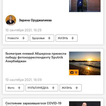
Зарина Оруджалиева
10 сентября 2021, 16:29
Новости
Здоровье
ЖИЗНЬ
Азербайджан
ковид-паспорт
Коронавирус
Геометрия пляжей Абшерона принесла
победу фотокорреспонденту Sputnik
Азербайджан
12
10 сентября 2021, 16:09
Фото
МУЛЬТИМЕДИА
ЖИЗНЬ
Здоровье
Новости
Азербайджан
Состояние заразившегося COVID-19