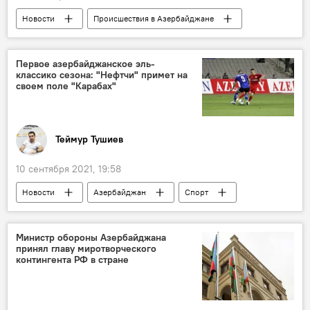
Новости
Происшествия в Азербайджане
Происшествия
ЖИЗНЬ
Экономика
Баку
суд
Растрата
музей
Первое азербайджанское эль-
классико сезона: "Нефтчи" примет на
своем поле "Карабах"
Теймур Тушиев
10 сентября 2021, 19:58
Новости
Азербайджан
Спорт
ЖИЗНЬ
ФК "Нефтчи"
Сезон
матч
премьер-лига
Министр обороны Азербайджана
принял главу миротворческого
контингента РФ в стране