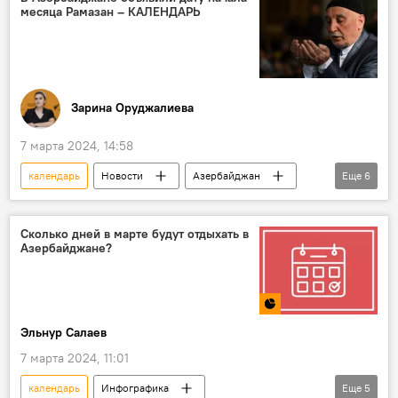
месяца Рамазан – КАЛЕНДАРЬ
Зарина Оруджалиева
7 марта 2024, 14:58
календарь
Новости
Азербайджан
Еще
6
Общество
Управление мусульман Кавказа (УМК)
Сколько дней в марте будут отдыхать в
Азербайджане?
месяц Рамазан
Ислам
Религия
Пост
Эльнур Салаев
7 марта 2024, 11:01
календарь
Инфографика
Еще
5