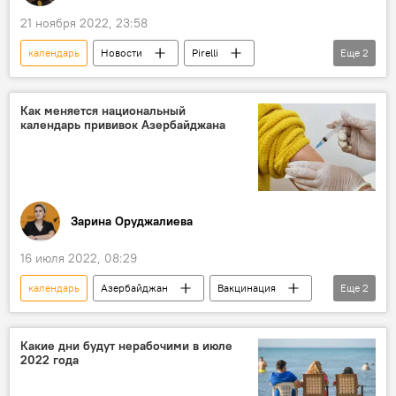
21 ноября 2022, 23:58
календарь
Новости
Pirelli
Еще
2
Наоми Кэмпбелл
Синди Кроуфорд
Как меняется национальный
календарь прививок Азербайджана
Зарина Оруджалиева
16 июля 2022, 08:29
календарь
Азербайджан
Вакцинация
Еще
2
Прививка
паспорт
Какие дни будут нерабочими в июле
2022 года