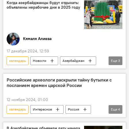
Сроки
2025 год
Когда азербайджанцы будут отдыхать:
объявлены нерабочие дни в 2025 году
Международная автомобильная федерация (FIA)
Королевские гонки
Спорт
Кямаля Алиева
17 декабря 2024, 12:59
календарь
Новости
Азербайджан
Еще
3
Праздник
События и даты
Министерство труда и социальной защиты населения АР
Российские археологи раскрыли тайну бутылки с
посланием времен царской России
12 ноября 2024, 01:00
календарь
Интересное
Россия
Еще
4
Археология
Ростов
Сигареты
Газета
В Азербайджане объявили дату начала