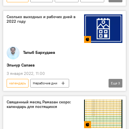
Встреча
Новый год 2022
Сколько выходных и рабочих дней в
2022 году
Талыб Бархудаев
Эльнур Салаев
3 января 2022, 11:00
календарь
Нерабочие дни
Еще
3
Инфографика
Праздники
выходные
Азербайджан
Священный месяц Рамазан скоро:
календарь для постящихся