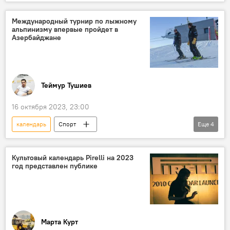
Новый год
цвет
Мода и стиль
Международный турнир по лыжному
альпинизму впервые пройдет в
Азербайджане
Теймур Тушиев
16 октября 2023, 23:00
календарь
Спорт
Еще
4
Федерация зимних видов спорта Азербайджана
Турнир
лыжный альпинизм
Культовый календарь Pirelli на 2023
год представлен публике
Международная федерация лыжного альпинизма (ISMF)
Марта Курт