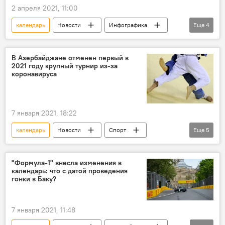
2 апреля 2021, 11:00
календарь
Новости
Инфографика
Еще
4
МУЛЬТИМЕДИА
ЖИЗНЬ
Азербайджан
Рамазан
В Азербайджане отменен первый в
2021 году крупный турнир из-за
коронавируса
7 января 2021, 18:22
календарь
Новости
Спорт
Еще
5
ЖИЗНЬ
Азербайджан
Дзюдо
Коронавирус
"Формула-1" внесла изменения в
календарь: что с датой проведения
Международная федерация дзюдо (IJF)
гонки в Баку?
7 января 2021, 11:48