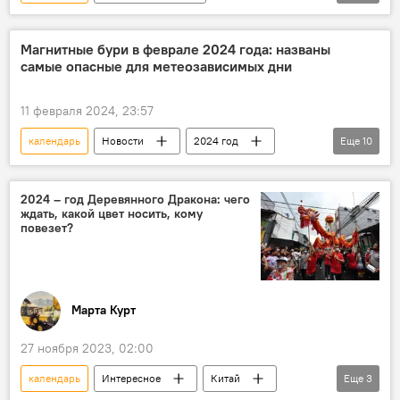
МУЛЬТИМЕДИА
Азербайджан
Праздник
Новруз Байрам
Магнитные бури в феврале 2024 года: названы
самые опасные для метеозависимых дни
Выходные
Кабинет министров Азербайджана
11 февраля 2024, 23:57
календарь
Новости
2024 год
Еще
10
февраль
Магнитная буря
Лаборатория солнечной активности
2024 – год Деревянного Дракона: чего
ждать, какой цвет носить, кому
Российская академия наук (РАН)
Земля
повезет?
магнитосфера
Прогноз
Общество
метеочувствительные люди
метеочувствительность
Марта Курт
27 ноября 2023, 02:00
календарь
Интересное
Китай
Еще
3