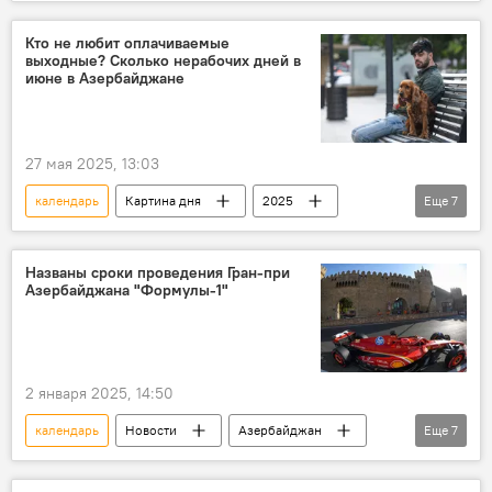
МУЛЬТИМЕДИА
Азербайджан
События и даты
Праздник
Кто не любит оплачиваемые
выходные? Сколько нерабочих дней в
Нерабочие дни
июне в Азербайджане
27 мая 2025, 13:03
календарь
Картина дня
2025
Еще
7
Азербайджан
выходные
Праздник
День
Гурбан байрам
Названы сроки проведения Гран-при
Азербайджана "Формулы-1"
День Вооруженных сил Азербайджана
День национального спасения
2 января 2025, 14:50
календарь
Новости
Азербайджан
Еще
7
Баку
Гран-при Азербайджана "Формулы-1"