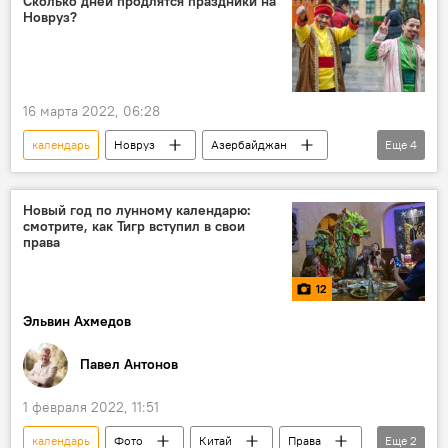
Сколько дней продлятся праздники на
Новруз?
16 марта 2022, 06:28
календарь
Новруз
Азербайджан
Еще
4
праздник
выходные
Нерабочие дни
ЖИЗНЬ
Новый год по лунному календарю:
смотрите, как Тигр вступил в свои
права
12
Эльвин Ахмедов
Павел Антонов
1 февраля 2022, 11:51
календарь
Фото
Китай
Права
Еще
2