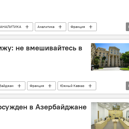
АНАЛИТИКА
Аналитика
Франция
Спецслужбы
Армения
ижу: не вмешивайтесь в
байджан
Франция
Южный Кавказ
на
Задержание
осужден в Азербайджане