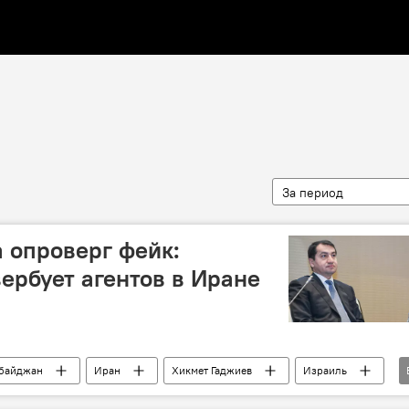
За период
 опроверг фейк:
ербует агентов в Иране
байджан
Иран
Хикмет Гаджиев
Израиль