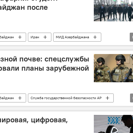
айджан после
байджан
Иран
МИД Азербайджана
ти АР
Суд
Германия
Студент
озной почве: спецслужбы
рвали планы зарубежной
байджан
Служба государственной безопасности АР
Террористический акт
Убийство
Измена
мировая, цифровая,