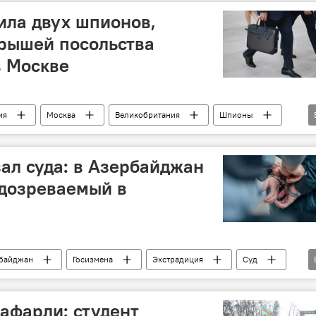
ила двух шпионов,
рышей посольства
в Москве
ия
Москва
Великобритания
Шпионы
ФСБ РФ
зал суда: в Азербайджан
одозреваемый в
байджан
Госизмена
Экстрадиция
Суд
баильский район
афарли: студент