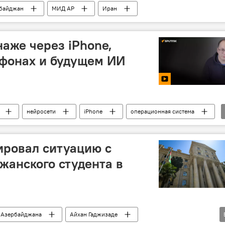
байджан
МИД АР
Иран
аже через iPhone,
тфонах и будущем ИИ
нейросети
iPhone
операционная система
ровал ситуацию с
жанского студента в
Азербайджана
Айхан Гаджизаде