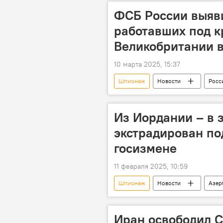
ФСБ России выяв
работавших под к
Великобритании 
10 марта 2025, 15:37
Шпионаж
Новости
Росс
Посольство
МИД России
Из Иордании – в 
экстрадирован п
госизмене
11 февраля 2025, 10:59
Шпионаж
Новости
Азер
Иордания
Баку
Са
Иран освободил С