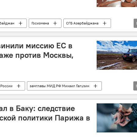
байджан
Госизмена
СГБ Азербайджана
винили миссию ЕС в
аже против Москвы,
России
замглавы МИД РФ Михаил Галузин
Армения
Обвинения
Азербайджан
жный Кавказ
мирное урегулирование
ОДКБ
л в Баку: следствие
ской политики Парижа в