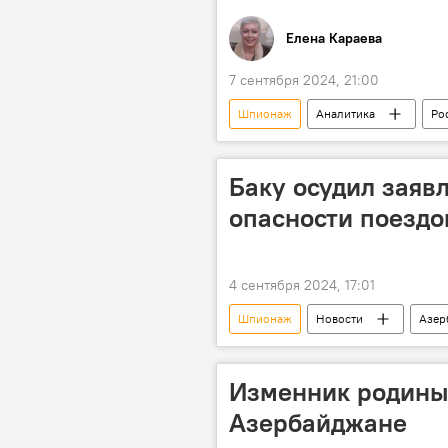
Елена Караева
7 сентября 2024, 21:00
Шпионаж
Аналитика
Ро
Владимир Дуров
Конфликт
СССР
История
Фед
Баку осудил зая
Центральное разведывательное упр
опасности поездо
4 сентября 2024, 17:01
Шпионаж
Новости
Азер
Франция
Заявление
Обострение
Преследование
Изменник родины 
Азербайджане