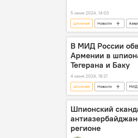
5 июня 2024, 14:00
Шпионаж
Новости
Азер
Нахчыван
Приговор
В МИД России об
Армении в шпион
Тегерана и Баку
4 июня 2024, 18:21
Шпионаж
Новости
МИД 
наблюдательная миссия
ЕС
Иран
Заявление
Ю
Шпионский сканда
Политика
антиазербайджан
регионе