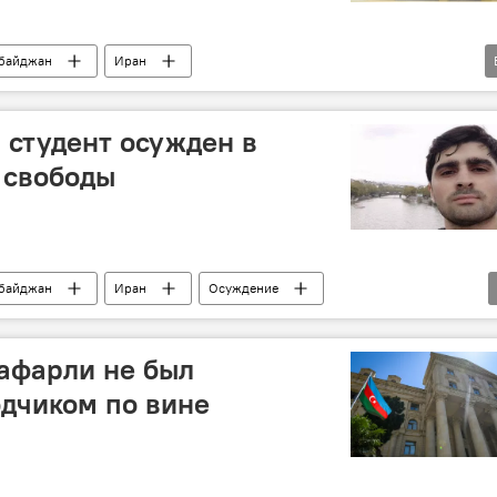
байджан
Иран
ниям
Приговор
СГБ Азербайджана
студент осужден в
 свободы
байджан
Иран
Осуждение
афарли не был
дчиком по вине