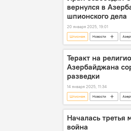
вернулся в Азерб
шпионского дела
20 января 2025, 19:01
Шпионаж
Новости
Азер
Служба государственной безопаснос
Теракт на религи
Азербайджана со
разведки
14 января 2025, 11:34
Шпионаж
Новости
Азер
Спецслужбы
Религия
Баку
Грузия
Началась третья 
война