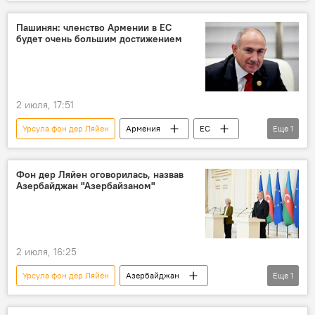
Армения
ЕС
Безвизовый режим
Переговоры
Ереван
Пашинян: членство Армении в ЕС
будет очень большим достижением
2 июля, 17:51
Урсула фон дер Ляйен
Армения
ЕС
Еще
1
Никол Пашинян
Фон дер Ляйен оговорилась, назвав
Азербайджан "Азербайзаном"
2 июля, 16:25
Урсула фон дер Ляйен
Азербайджан
Еще
1
Европейская комиссия