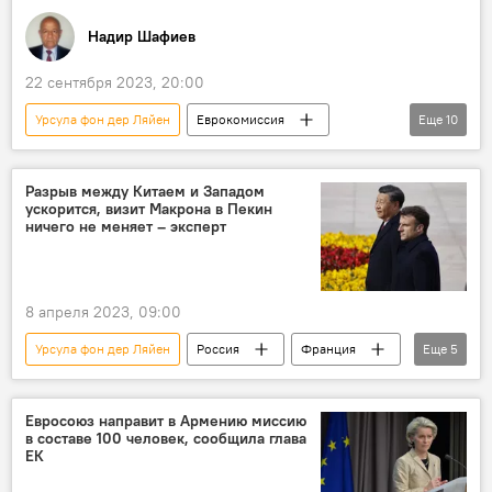
Надир Шафиев
22 сентября 2023, 20:00
Урсула фон дер Ляйен
Еврокомиссия
Еще
10
Хиросима
Бомбардировка
ложь
Запад
Двойные стандарты
Разрыв между Китаем и Западом
ускорится, визит Макрона в Пекин
Россия
История
Искажение
ничего не меняет – эксперт
Политика
Колумнисты
8 апреля 2023, 09:00
Урсула фон дер Ляйен
Россия
Франция
Еще
5
Китай
Политика
Украина
СВО
Си Цзиньпин
Евросоюз направит в Армению миссию
в составе 100 человек, сообщила глава
ЕК