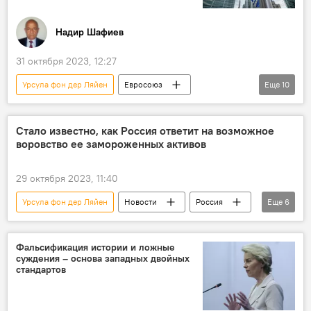
Запад
США
НАТО
Никол Пашинян
Энтони Блинкен
Надир Шафиев
Встреча
Брюссель
31 октября 2023, 12:27
Урсула фон дер Ляйен
Евросоюз
Еще
10
расширение
Неоколониализм
Германия
Франция
Стало известно, как Россия ответит на возможное
воровство ее замороженных активов
Противостояние
Россия
Китай
Реформы
ВПК
Колумнисты
29 октября 2023, 11:40
Урсула фон дер Ляйен
Новости
Россия
Еще
6
Вячеслав Володин
Евросоюз
Еврокомиссия
Предупреждение
Фальсификация истории и ложные
суждения – основа западных двойных
Замороженные российские активы
стандартов
Хищение