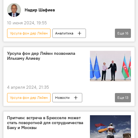
Напряженность
Эммануэль Макрон
Надир Шафиев
МГ ОБСЕ
Политика
Украина
10 июня 2024, 19:55
Урсула фон дер Ляйен
Аналитика
Еще
16
Европарламент
Итоги выборов
Избиратели
недовольство
Урсула фон дер Ляйен позвонила
Ильхаму Алиеву
Германия
канцлер ФРГ Олаф Шольц
ХСС
Социал-демократическая партия
Франция
Эммануэль Макрон
4 апреля 2024, 21:35
Евросоюз
Правые партии
Победа
Урсула фон дер Ляйен
Новости
Еще
13
Национальной собрание Франции
Роспуск
Азербайджан
Ильхам Алиев
Политика
Евросоюз
Еврокомиссия
Притчин: встреча в Брюсселе может
стать поворотной для сотрудничества
Телефонный разговор
Разминирование
Баку и Москвы
Никол Пашинян
Встреча