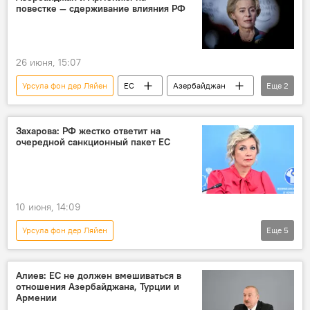
повестке — сдерживание влияния РФ
26 июня, 15:07
Урсула фон дер Ляйен
ЕС
Азербайджан
Еще
2
Никол Пашинян
Ильхам Алиев
Захарова: РФ жестко ответит на
очередной санкционный пакет ЕС
10 июня, 14:09
Урсула фон дер Ляйен
Еще
5
Официальный представитель МИД РФ Мария Захарова
ЕС
Россия
МИД России
Алиев: ЕС не должен вмешиваться в
отношения Азербайджана, Турции и
Санкции
Армении