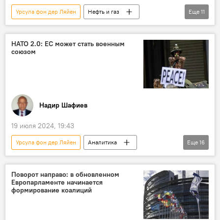
Урсула фон дер Ляйен
Нефть и газ
Еще
11
Россия
Санкции
Европа
Еврокомиссия
Газ
НАТО 2.0: ЕС может стать военным
союзом
Северный поток
Германия
Швейцария
Евросоюз
Владимир Путин
Президент
США
Надир Шафиев
19 июля 2024, 19:43
Урсула фон дер Ляйен
Аналитика
Еще
16
Евросоюз
агрессивная политика
Брюссель
вооруженные силы
Поворот направо: в обновленном
Европарламенте начинается
Россия
Еврокомиссия
формирование коалиций
Азербайджан
Армения
Франция
Оружие
Поставки