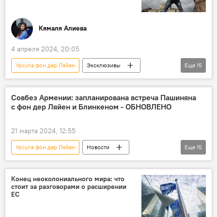
Брюссель
США
Энтони Блинкен
Политика
Армения
Кямаля Алиева
4 апреля 2024, 20:05
Урсула фон дер Ляйен
Эксклюзивы
Еще
15
Азербайджан
Россия
Южный Кавказ
Сотрудничество
Совбез Армении: запланирована встреча Пашиняна
с фон дер Ляйен и Блинкеном - ОБНОВЛЕНО
Армения
Брюссель
Встреча
ЕС
США
последствия
21 марта 2024, 12:55
Станислав Притчин
комментарий
Урсула фон дер Ляйен
Новости
Еще
15
Политика
Энтони Блинкен
Азербайджан
Армения
трехсторонние договоренности
Южный Кавказ
Политика
Конец неоколониального мира: что
стоит за разговорами о расширении
МИД России
Россия
ЕС
Михаил Галузин
Нормализация отношений