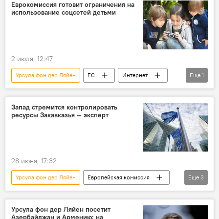
Еврокомиссия готовит ограничения на
использование соцсетей детьми
2 июля, 12:47
Урсула фон дер Ляйен
ЕС
Интернет
Еще
1
Ограничения
Запад стремится контролировать
ресурсы Закавказья — эксперт
28 июня, 17:32
Урсула фон дер Ляйен
Европейская комиссия
Еще
3
ЕС
Азербайджан
Эксперт
Урсула фон дер Ляйен посетит
Азербайджан и Армению: на