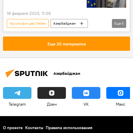
18 февраля 2023, 11:06
Урсула фон дер Ляйен
Азербайджан
Еще
5
Армения
граница
Министерство иностранных дел
ЕС
Еще 20 материалов
ЕК
Азербайджан
Telegram
Дзен
VK
Макс
О проекте
Контакты
Правила использования