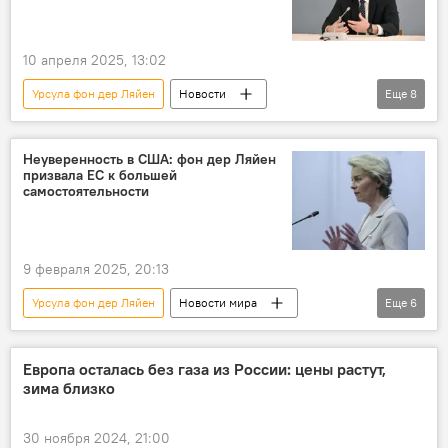
10 апреля 2025, 13:02
Урсула фон дер Ляйен
Новости
Еще
8
Азербайджан
Южный Кавказ
Грузия
Армения
ЕС
Неуверенность в США: фон дер Ляйен
призвала ЕС к большей
Центральная Азия
Политика
самостоятельности
Транскаспийский международный транспортный коридор
9 февраля 2025, 20:13
Урсула фон дер Ляйен
Новости мира
Еще
6
Европа
Евросоюз
Еврокомиссия
США
Безопасность
Оборона
Европа осталась без газа из России: цены растут,
зима близко
30 ноября 2024, 21:00