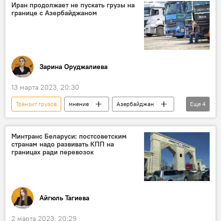
Электронные услуги
Иран продолжает не пускать грузы на
границе с Азербайджаном
Зарина Оруджалиева
13 марта 2023, 20:30
Транзит грузов
мнение
Азербайджан
Еще
4
граница
Иран
Дагестан
Беларусь
Минтранс Беларуси: постсоветским
странам надо развивать КПП на
границах ради перевозок
Айгюль Тагиева
2 марта 2023, 20:29