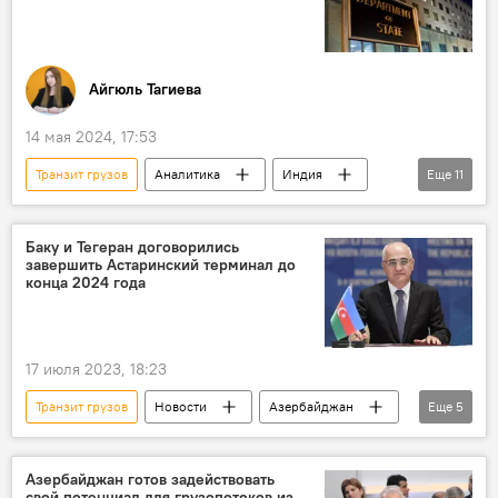
Товарооборот
Транспорт
Транзит
Сотрудничество
международный транспортный коридор "Север-Юг"
Айгюль Тагиева
правовая база
Экономика
14 мая 2024, 17:53
Транзит грузов
Аналитика
Индия
Еще
11
Азербайджан
Коридор "Север-Юг"
Иран
Европа
Армения
Баку и Тегеран договорились
завершить Астаринский терминал до
Транскаспийский международный транспортный коридор
конца 2024 года
Модернизация
Красное море
иранский порт Чабахар
Управление
17 июля 2023, 18:23
Экономика
Транзит грузов
Новости
Азербайджан
Еще
5
Иран
Экономика
Коридор "Север-Юг"
Астара
Азербайджан готов задействовать
свой потенциал для грузопотоков из