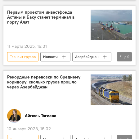
Иран
Каспийское море
Коридор "Север-Юг"
Грузоперевозки
Первым проектом инвестфонда
Астаны и Баку станет терминал в
порту Алят
11 марта 2025, 19:01
Транзит грузов
Новости
Азербайджан
Еще
9
Казахстан
Южный Кавказ
Центральная Азия
Джейхун Байрамов
Рекордные перевозки по Среднему
коридору: сколько грузов прошло
Порт
Баку
через Азербайджан
Транскаспийский международный транспортный коридор
Трубопровод Баку-Тбилиси-Джейхан
SOCAR
Айгюль Тагиева
10 января 2025, 16:02