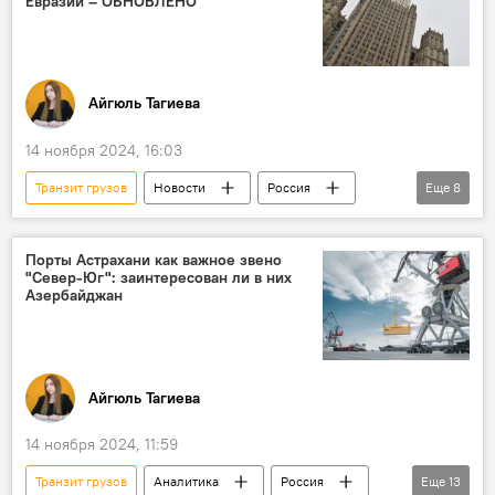
Евразии – ОБНОВЛЕНО
Промышленность
Каспийское море
Инфраструктура
Железная дорога
Баку
Айгюль Тагиева
14 ноября 2024, 16:03
Транзит грузов
Новости
Россия
Еще
8
Азербайджан
Экономика
Грузоперевозки
Инфраструктура
Порты Астрахани как важное звено
"Север-Юг": заинтересован ли в них
Коридор "Север-Юг"
Игорь Бабушкин
Азербайджан
судостроение
Порт
Айгюль Тагиева
14 ноября 2024, 11:59
Транзит грузов
Аналитика
Россия
Еще
13