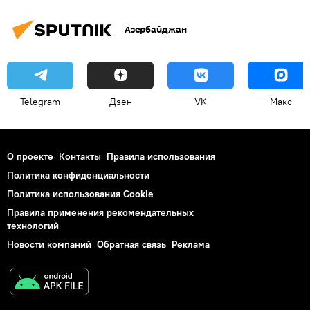
Санкт-Петербург
Карс
Азербайджан
Персидский залив
Ильхам Алиев
Хасан Роухани
Акиф Мустафаев
Рабочая партия Курдистана
TRACEСA
Грузоперевозки
Telegram
Дзен
VK
Макс
О проекте
Контакты
Правила использования
Политика конфиденциальности
Политика использования Cookie
Правила применения рекомендательных
технологий
Новости компаний
Обратная связь
Реклама