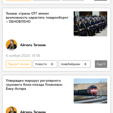
Азербайджан
Экономика
Коридор "Север-Юг"
Логистика
Токаев: страны ОТГ имеют
возможность нарастить товарооборот
Инфраструктура
Зерно
Астрахань
– ОБНОВЛЕНО
Каспийское море
Железная дорога
Автодорога
Баку
Бакинский международный морской торговый порт
Айгюль Тагиева
Говсан
6 ноября 2024, 14:56
Транзит грузов
Новости
Азербайджан
Еще
11
Президент
Ильхам Алиев
Экономика
Утвержден маршрут регулярного
грузового блок-поезда Ульяновск-
Организация тюркских государств
Бишкек
Баку-Астара
Кыргызстан
Саммит
Транскаспийский международный транспортный маршрут
Средний коридор
Грузоперевозки
Айгюль Тагиева