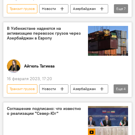
Транзит грузов
Новости
Азербайджан
Еще
7
Беларусь
СНГ
Грузоперевозки
КПП
Южный Кавказ
Китай
В Узбекистане надеются на
активизацию перевозок грузов через
Россия
Азербайджан в Европу
Айгюль Тагиева
16 февраля 2023, 17:20
Транзит грузов
Новости
Азербайджан
Еще
4
Узбекистан
транспорт
Европа
Транскаспийский международный транспортный маршрут
Соглашение подписано: что известно
о реализации "Север-Юг"