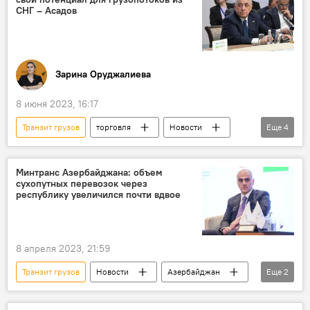
Шахин Мустафаев
СНГ – Асадов
Зарина Оруджалиева
8 июня 2023, 16:17
Транзит грузов
торговля
Новости
Еще
4
Азербайджан
СНГ
Сочи
товарооборот
Минтранс Азербайджана: объем
сухопутных перевозок через
республику увеличился почти вдвое
8 апреля 2023, 21:59
Транзит грузов
Новости
Азербайджан
Еще
2
Министерство цифрового развития и транспорта Азербайджана