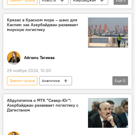
Транзит грузов
Новости
Азербайджан
Еще
5
ЗАО "Азербайджанские железные дороги"
Транскаспийский международный транспортный маршрут
Кризис в Красном море – шанс для
Каспия: как Азербайджан развивает
Грузоперевозки
Железная дорога
морскую логистику
Железная дорога Баку-Тбилиси-Карс
Айгюль Тагиева
29 ноября 2024, 10:00
Транзит грузов
Аналитика
Еще
12
Азербайджан
Каспийское море
Грузоперевозки
Коридор "Север-Юг"
Абдулатипов о МТК "Север-Юг":
Азербайджан развивает логистику с
Транскаспийский международный транспортный маршрут
Дагестаном
Инфраструктура
Бакинский международный морской торговый порт
Логистика
Россия