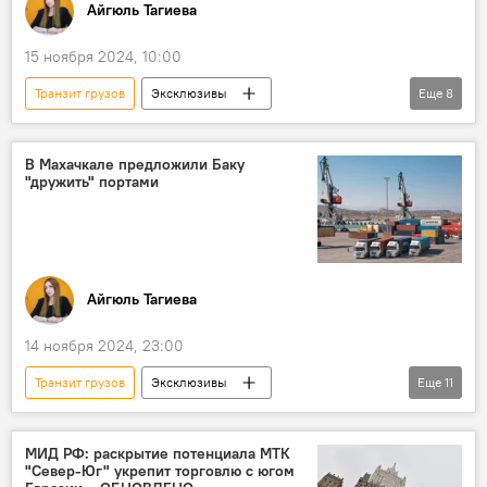
Айгюль Тагиева
ЗАО "Азербайджанское Каспийское морское пароходство"
15 ноября 2024, 10:00
ООО "Бакинский судостроительный завод"
Транзит грузов
Эксклюзивы
Еще
8
Паром
Модернизация
Азербайджан
Россия
Дагестан
Инфраструктура
Логистика
В Махачкале предложили Баку
"дружить" портами
Коридор "Север-Юг"
Экономика
Иран
Айгюль Тагиева
14 ноября 2024, 23:00
Транзит грузов
Эксклюзивы
Еще
11
Азербайджан
Россия
Дагестан
Махачкала
Порт
МИД РФ: раскрытие потенциала МТК
"Север-Юг" укрепит торговлю с югом
Бакинский международный морской торговый порт