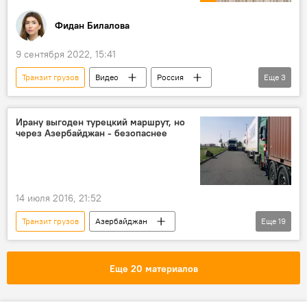
Фидан Билалова
9 сентября 2022, 15:41
Транзит грузов
Видео
Россия
Еще
3
Коридор "Север-Юг"
Иран
Азербайджан
Ирану выгоден турецкий маршрут, но
через Азербайджан - безопаснее
14 июля 2016, 21:52
Транзит грузов
Азербайджан
Еще
19
Экономика
Новости
АНАЛИТИКА
Турция
Баку
Еще 20 материалов
Россия
Индия
Иран
Грузия
Европа
Тбилиси