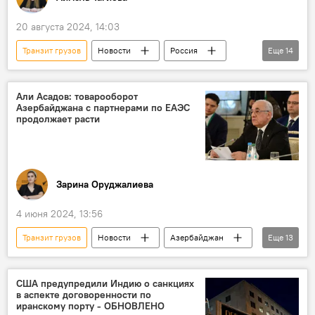
Логистика
20 августа 2024, 14:03
Транзит грузов
Новости
Россия
Еще
14
Ульяновская область
губернатор Ульяновской области РФ Алексей Русских
Али Асадов: товарооборот
Азербайджана с партнерами по ЕАЭС
Грузовой состав
Маршрут
Баку
продолжает расти
Иран
международный транспортный коридор "Север-Юг"
Каспийское море
Азербайджан
Зарина Оруджалиева
Ильхам Алиев
Владимир Путин
4 июня 2024, 13:56
Грузоперевозки
Персидский залив
Транзит грузов
Новости
Азербайджан
Еще
13
Экономика
Али Асадов
ЕАЭС
Евразийский межправительственный совет
США предупредили Индию о санкциях
в аспекте договоренности по
Заседание
Беларусь
Выступление
иранскому порту - ОБНОВЛЕНО