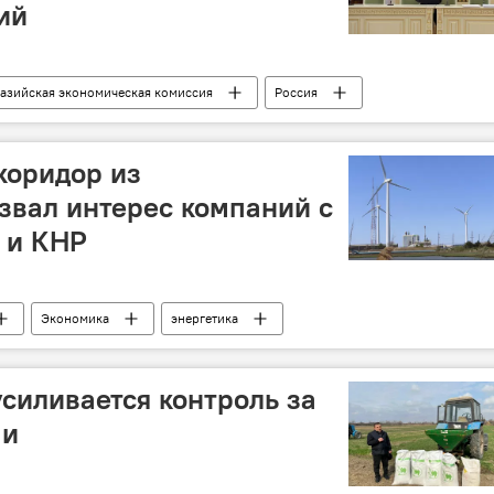
ий
азийская экономическая комиссия
Россия
ыпуск
Производство
Ювелирные изделия
Алмазы
Бриллианты
коридор из
звал интерес компаний с
 и КНР
Экономика
энергетика
"зеленая" энергия
"зеленая энергетика"
Европа
Поставки газа
силивается контроль за
ми