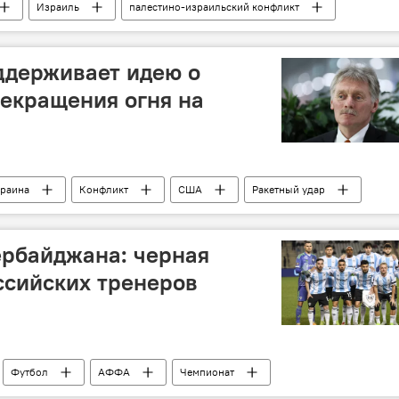
Израиль
палестино-израильский конфликт
ХАМАС
ЦАХАЛ
Убийство
ддерживает идею о
екращения огня на
краина
Конфликт
США
Ракетный удар
Путин
Дональд Трамп
ербайджана: черная
ссийских тренеров
Футбол
АФФА
Чемпионат
"Кяпяз"
ФК "Нефтчи"
"Сабах"