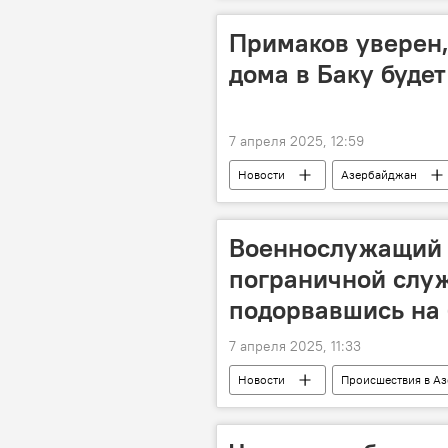
Примаков уверен,
дома в Баку буде
7 апреля 2025, 12:59
Новости
Азербайджан
Русский дом
Баку
Военнослужащий 
пограничной служ
подорвавшись на
7 апреля 2025, 11:33
Новости
Происшествия в А
Мина
подрыв на мине
Генпрокуратура АР