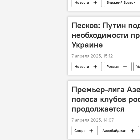
Новости
Ближний Восток
Палестина
Сектор Газа
журналисты
Песков: Путин по
необходимости пр
Украине
7 апреля 2025, 15:12
Новости
Россия
У
Дмитрий Песков
Владимир 
Премьер-лига Аз
полоса клубов ро
продолжается
7 апреля 2025, 14:07
Спорт
Азербайджан
премьер-лига
ФК "Карабах"