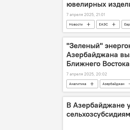
ювелирных издел
7 апреля 2025, 21:01
Новости
ЕАЭС
Евр
Беларусь
Товары
В
клеймение ювелирных изделий
"Зеленый" энерго
Азербайджана вы
Ближнего Востока
7 апреля 2025, 20:02
Аналитика
Азербайджан
Альтернативная энергетика
энергетическая безопасность
В Азербайджане у
сельхозсубсидия