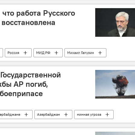
 что работа Русского
т восстановлена
Россия
МИД РФ
Михаил Галузин
Стратегическое партнерство
Государственной
бы АР погиб,
 боеприпасе
зербайджане
Азербайджан
минная угроза
Госпогранслужба АР
военнослужащий
Гибель