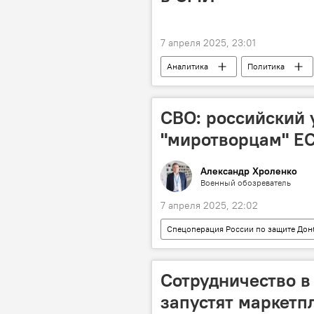
7 апреля 2025, 23:01
Аналитика
Политика
Верховный лидер Ирана аятолла Али
Напряженность в отношениях
СВО: российский 
"миротворцам" Е
Александр Хроленко
Военный обозреватель
7 апреля 2025, 22:02
Спецоперация России по защите Дон
Запад
НАТО
Киев
Сотрудничество в
запустят маркетп