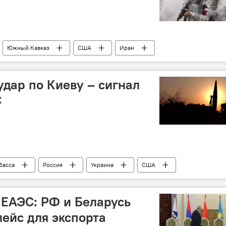
Южный Кавказ
США
Иран
 Хаменеи
Боевая готовность
конфликт
Ракетный удар
Инфраструктура
удар по Киеву – сигнал
С
басса
Россия
Украина
США
Ракетный удар
Миротворцы
ПВО
 ЕАЭС: РФ и Беларусь
лейс для экспорта