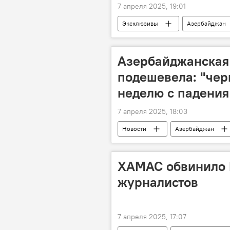
7 апреля 2025, 19:01
Эксклюзивы
Азербайджан
Сельское хозяйство
Сельск
Субсидии
Контроль
Азербайджанская
подешевела: "чер
неделю с падения
7 апреля 2025, 18:03
Новости
Азербайджан
Добыча нефти
Цена нефти
Фьючерсы
ХАМАС обвинило 
журналистов
7 апреля 2025, 17:07