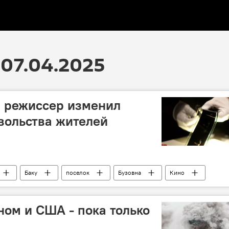
07.04.2025
 режиссер изменил
вольства жителей
Баку
поселок
Бузовна
Кино
Конфликт
жители
ом и США - пока только