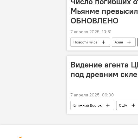
Число погибших о
Мьянме превысило
ОБНОВЛЕНО
7 апреля 2025, 10:31
Новости мира
Азия
Мечеть
Таиланд
Чр
Антониу Гутерреш
Новости
Видение агента Ц
Спасатели
Общество
под древним скл
7 апреля 2025, 09:00
Ближний Восток
США