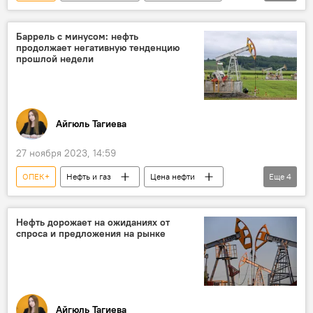
Саудовская Аравия
Африка
Ангола
Нигерия
США
Баррель с минусом: нефть
продолжает негативную тенденцию
Квота
Нефтедобыча
прошлой недели
Айгюль Тагиева
27 ноября 2023, 14:59
ОПЕК+
Нефть и газ
Цена нефти
Еще
4
ОПЕК
Фьючерсы
Brent
WTI
Нефть дорожает на ожиданиях от
спроса и предложения на рынке
Айгюль Тагиева