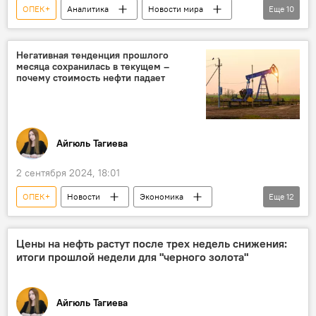
ОПЕК+
Аналитика
Новости мира
Еще
10
Экономика
энергетика
Поставки газа
Поставки нефти
Негативная тенденция прошлого
месяца сохранилась в текущем –
Нефтедобыча
ОПЕК
Израиль
почему стоимость нефти падает
Иран
Ближний Воосток
палестино-израильский конфликт
Айгюль Тагиева
2 сентября 2024, 18:01
ОПЕК+
Новости
Экономика
Еще
12
Новости мира
Нефть
Цена нефти
Фьючерсы
Ливия
ОПЕК
Цены на нефть растут после трех недель снижения:
итоги прошлой недели для "черного золота"
Добыча нефти
Увеличение добычи
WTI
Brent
США
ВВП
Айгюль Тагиева