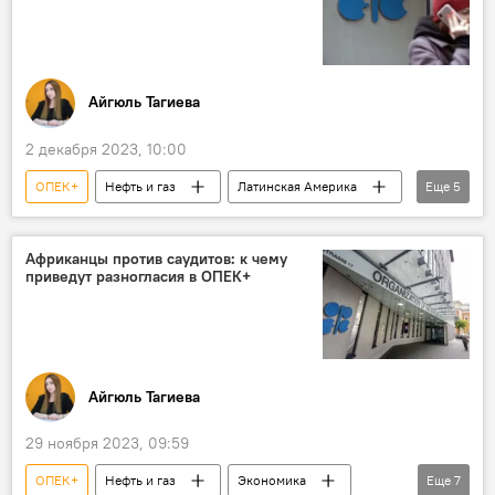
Айгюль Тагиева
2 декабря 2023, 10:00
ОПЕК+
Нефть и газ
Латинская Америка
Еще
5
Экономика
США
Квота
Венесуэла
Нефтедобыча
Африканцы против саудитов: к чему
приведут разногласия в ОПЕК+
Айгюль Тагиева
29 ноября 2023, 09:59
ОПЕК+
Нефть и газ
Экономика
Еще
7