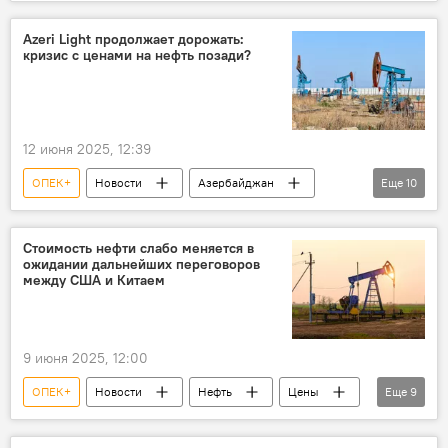
Баку
Нефть
Azeri Light продолжает дорожать:
кризис с ценами на нефть позади?
12 июня 2025, 12:39
ОПЕК+
Новости
Азербайджан
Еще
10
Экономика
энергетика
Нефть
Цена нефти
Azeri Light
WTI
Стоимость нефти слабо меняется в
ожидании дальнейших переговоров
Brent
Азери-Чираг-Гюнешли
между США и Китаем
Биржа
Фьючерсы
9 июня 2025, 12:00
ОПЕК+
Новости
Нефть
Цены
Еще
9
США
Китай
Переговоры