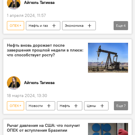
Айгюль Тагиева
1 апреля 2024, 11:57
ОПЕК+
Нефть и газ
Экономика
Еще
4
цена нефти
Фьючерсы
WTI
Brent
Нефть вновь дорожает после
завершения прошлой недели в плюсе:
что способствует росту?
Айгюль Тагиева
18 марта 2024, 13:30
ОПЕК+
Новости
Нефть
Цены
Еще
7
Brent
WTI
котировки
Фьючерсы
ФРС США
Рычаг давления на США: что получит
ОПЕК от вступления Бразилии
Ближний Восток
Экономика