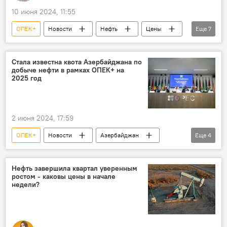
10 июня 2024, 11:55
ОПЕК+
Новости
Нефть
Цены
Еще
7
Динамика
Фьючерсы
Brent
WTI
США
Запасы нефти
Стала известна квота Азербайджана по
добыче нефти в рамках ОПЕК+ на
Экономика
2025 год
2 июня 2024, 17:59
ОПЕК+
Новости
Азербайджан
Еще
4
Минэнерго АР
Парвиз Шахбазов
Добыча нефти
Квота
Нефть завершила квартал уверенным
ростом - каковы цены в начале
недели?