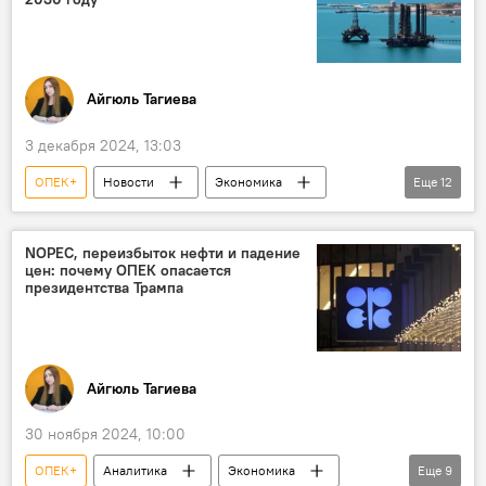
Айгюль Тагиева
3 декабря 2024, 13:03
ОПЕК+
Новости
Экономика
Еще
12
Нефтяные компании
мировые рынки
Потребление
Нефть
ОПЕК
NOPEC, переизбыток нефти и падение
цен: почему ОПЕК опасается
ВТБ
Отчет
Газ
США
президентства Трампа
Дональд Трамп
Китай
Добыча нефти
Айгюль Тагиева
30 ноября 2024, 10:00
ОПЕК+
Аналитика
Экономика
Еще
9