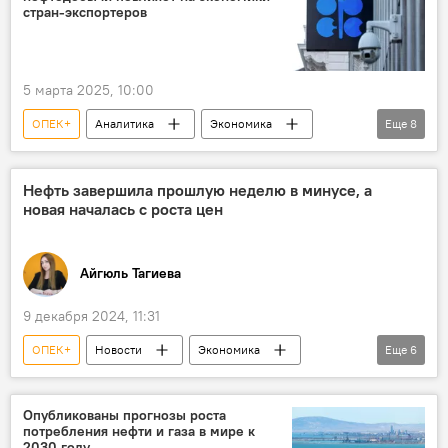
Azeri Light
WTI
Фьючерсы
стран-экспортеров
5 марта 2025, 10:00
ОПЕК+
Аналитика
Экономика
Еще
8
нефтегазовая отрасль
Добыча нефти
Эксперт
Игорь Юшков
США
Нефть завершила прошлую неделю в минусе, а
новая началась с роста цен
Дональд Трамп
Фьючерсы
Саудовская Аравия
Айгюль Тагиева
9 декабря 2024, 11:31
ОПЕК+
Новости
Экономика
Еще
6
энергетика
Цена нефти
Фьючерсы
WTI
Brent
США
Опубликованы прогнозы роста
потребления нефти и газа в мире к
2030 году