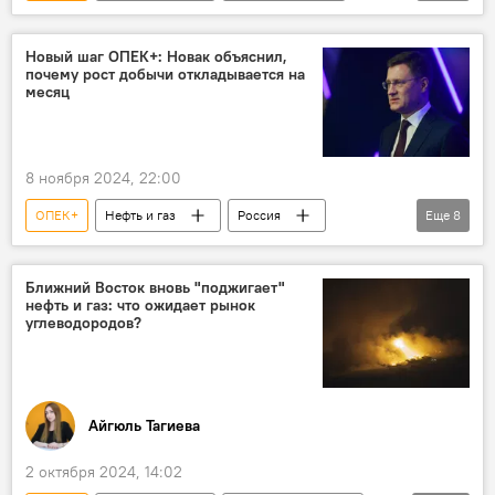
энергетика
США
Президент
Дональд Трамп
нефтяной сектор
Новый шаг ОПЕК+: Новак объяснил,
почему рост добычи откладывается на
Энергетический рынок
ОПЕК
месяц
Добыча нефти
Саудовская Аравия
8 ноября 2024, 22:00
ОПЕК+
Нефть и газ
Россия
Еще
8
ОПЕК
Энергетика
Экономика
Добыча нефти
Зима
Рынок
Ближний Восток вновь "поджигает"
нефть и газ: что ожидает рынок
Бензин
Декабрь
углеводородов?
Айгюль Тагиева
2 октября 2024, 14:02