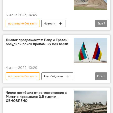
6 июня 2025, 14:45
пропавшие без вести
Новости
Еще
7
Азербайджан
Армения
Граница
Подростки
Заявление
Поиски
Диалог продолжается: Баку и Ереван
обсудили поиск пропавших без вести
Политика
4 июня 2025, 10:20
пропавшие без вести
Азербайджан
Еще
5
Армения
Государственная комиссия по делам военнопленных, заложников и без вести пропавших граждан АР
Число погибших от землетрясения в
Мьянме превысило 3,5 тысячи –
Политика
Граница
Картина дня
ОБНОВЛЕНО