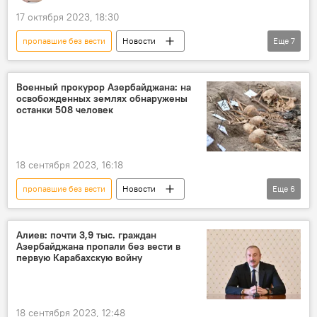
17 октября 2023, 18:30
пропавшие без вести
Новости
Еще
7
Азербайджан
Карабах
Война
Захоронения
Военный прокурор Азербайджана: на
освобожденных землях обнаружены
Международный комитет Красного Креста (МККК)
останки 508 человек
информация
ДНК
18 сентября 2023, 16:18
пропавшие без вести
Новости
Еще
6
Азербайджан
Ханлар Велиев
Военная прокуратура АР
Карабах
Алиев: почти 3,9 тыс. граждан
Азербайджана пропали без вести в
останки
Армения
первую Карабахскую войну
18 сентября 2023, 12:48