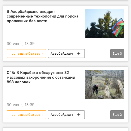
Портал
Мониторинг
Комитет
В Азербайджане внедрят
современные технологии для поиска
пропавших без вести
30 июня, 13:39
пропавшие без вести
Азербайджан
Еще
3
Комиссия
Заложники
Газанфар Ахмедов
СГБ: В Карабахе обнаружены 32
массовых захоронения с останками
893 человек
30 июня, 13:35
пропавшие без вести
Азербайджан
Еще
2
Карабах
освобожденные территории