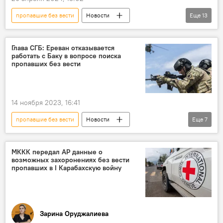
пропавшие без вести
Новости
Еще
13
Азербайджан
Государственная комиссия Азербайджана по делам военнопленных, заложников и без вести пропавших
Глава СГБ: Ереван отказывается
работать с Баку в вопросе поиска
Исмаил Ахундов
Заявление
пропавших без вести
Армения
Сотрудничество
Готовность
Карабах
Война
14 ноября 2023, 16:41
останки
массовое захоронение
пропавшие без вести
Новости
Еще
7
Ходжалы
Политика
Азербайджан
Армения
Али Нагиев
МККК передал АР данные о
возможных захоронениях без вести
Служба государственной безопасности АР
пропавших в I Карабахскую войну
Государственная комиссия по делам военнопленных, заложников и без вести пропавших граждан АР
ПА ОБСЕ
Захоронения
Зарина Оруджалиева