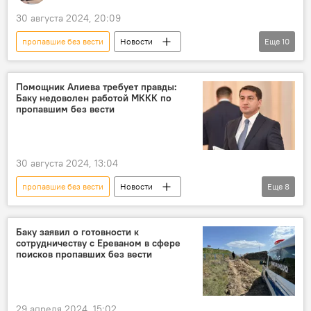
30 августа 2024, 20:09
пропавшие без вести
Новости
Еще
10
Азербайджан
Общество
Карабах
Конфликт
останки
Армения
Помощник Алиева требует правды:
Баку недоволен работой МККК по
Международный комитет Красного Креста (МККК)
пропавшим без вести
ООН
пленные
Государственная комиссия по делам военнопленных, заложников и без вести пропавших граждан АР
30 августа 2024, 13:04
пропавшие без вести
Новости
Еще
8
Азербайджан
Армения
Конфликт
Карабах
пленные
Хикмет Гаджиев
Баку заявил о готовности к
сотрудничеству с Ереваном в сфере
Международный комитет Красного Креста (МККК)
поисков пропавших без вести
Политика
29 апреля 2024, 15:02