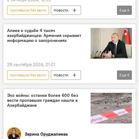
пропавшие без вести
Новости
Еще
8
Азербайджан
Армения
карабахский конфликт
Алиев о судьбе 4 тысяч
азербайджанцев: Армения скрывает
Отечественная война
Ильхам Алиев
информацию о захоронениях
Госкомиссия по делам пленных, заложников и без вести пропавших граждан АР
Обращение
Конференция
29 сентября 2024, 21:01
пропавшие без вести
Новости
Еще
8
Азербайджан
Ильхам Алиев
Президент
Армения
Эхо войны: останки более 600 без
вести пропавших граждан нашли в
Этническая чистка
Захоронение
Азербайджане
Южный Кавказ
Карабах
Зарина Оруджалиева