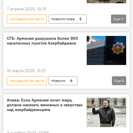
7 апреля 2025, 10:31
пропавшие без вести
Новости мира
Еще
17
Азия
Мьянма
Землетрясение
Мост
Метро
Мечеть
СГБ: Армения разрушила более 900
населенных пунктов Азербайджана
Таиланд
Чрезвычайное положение
Гибель
ООН
Антониу Гутерреш
Новости
Погибшие
МЧС России
10 марта 2025, 13:21
Помощь
Спасатели
Общество
пропавшие без вести
Новости
Еще
9
Россия
Азербайджан
Баку
Армения
Агрессия
Оккупация
Разрушение
Алиев: Если Армения хочет мира,
должна наказать виновных в зверствах
города
СГБ Азербайджана
над азербайджанцами
Комиссия
2 октября 2024, 12:59