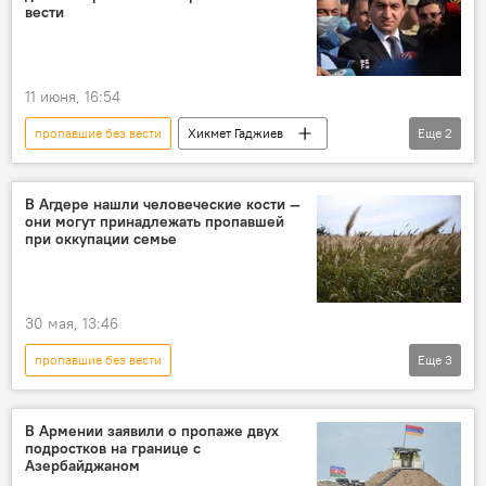
вести
11 июня, 16:54
пропавшие без вести
Хикмет Гаджиев
Еще
2
Ильхам Алиев
Азербайджан
В Агдере нашли человеческие кости —
они могут принадлежать пропавшей
при оккупации семье
30 мая, 13:46
пропавшие без вести
Еще
3
освобожденные территории
Азербайджан
Карабах
Агдере
В Армении заявили о пропаже двух
подростков на границе с
Азербайджаном