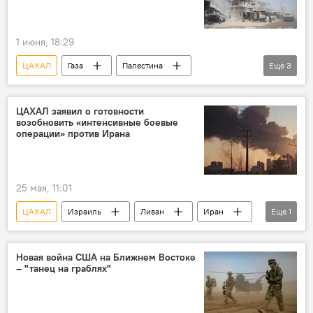
1 июня, 18:29
ЦАХАЛ
Газа
Палестина
Еще
3
Израиль
ХАМАС
Биньямин Нетаньяху
Ближний Восток
ЦАХАЛ заявил о готовности
возобновить «интенсивные боевые
операции» против Ирана
25 мая, 11:01
ЦАХАЛ
Израиль
Ливан
Иран
Еще
1
Ближний Восток
Новая война США на Ближнем Востоке
– "танец на граблях"