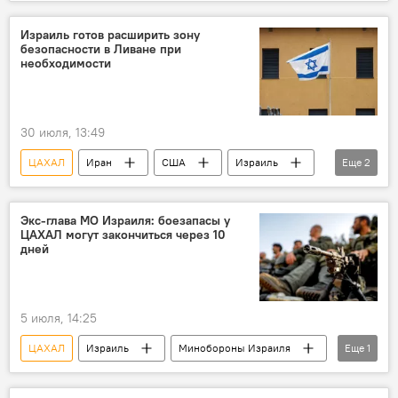
Хезболла
Израиль готов расширить зону
безопасности в Ливане при
необходимости
30 июля, 13:49
ЦАХАЛ
Иран
США
Израиль
Еще
2
Ливан
Ближний Восток
Экс-глава МО Израиля: боезапасы у
ЦАХАЛ могут закончиться через 10
дней
5 июля, 14:25
ЦАХАЛ
Израиль
Минобороны Израиля
Еще
1
Сектор Газа