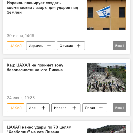
Израиль планирует создать
космические лазеры для ударов над
Землей
30 июня, 14:19
ЦАХАЛ
Израиль
Оружие
Еще
1
Разработка
Кац: ЦАХАЛ не покинет зону
безопасности на юге Ливана
24 июня, 19:36
ЦАХАЛ
Иран
Израиль
Ливан
Еще
1
Хезболла
ЦАХАЛ нанес удары по 70 целям
"Хезболлы" на юге Ливана