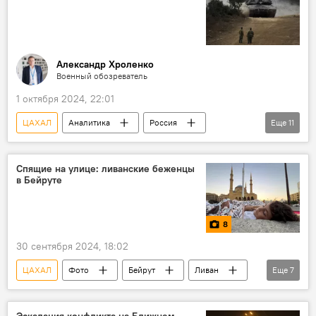
"Железный купол"
ХАМАС
Хезболла
Ливан
Александр Хроленко
Военный обозреватель
1 октября 2024, 22:01
ЦАХАЛ
Аналитика
Россия
Еще
11
Ближний Восток
Израиль
Ливан
США
Конфликт
сектор Газа
Спящие на улице: ливанские беженцы
в Бейруте
Хезболла
Иран
Политика
Премьер-министр Израиля Биньямин Нетаньяху
8
ХАМАС
30 сентября 2024, 18:02
ЦАХАЛ
Фото
Бейрут
Ливан
Еще
7
Израиль
Ракетный удар
Хезболла
Беженцы
ООН