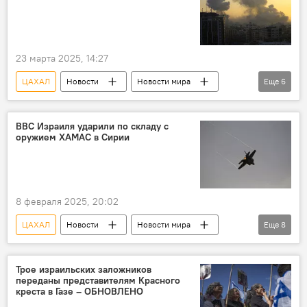
23 марта 2025, 14:27
ЦАХАЛ
Новости
Новости мира
Еще
6
Израиль
палестино-израильский конфликт
Палестина
сектор Газа
ХАМАС
ВВС Израиля ударили по складу с
оружием ХАМАС в Сирии
военная операция
8 февраля 2025, 20:02
ЦАХАЛ
Новости
Новости мира
Еще
8
Израиль
палестино-израильский конфликт
Палестина
Сирия
Склад
Трое израильских заложников
переданы представителям Красного
оружие
ВВС
ХАМАС
креста в Газе – ОБНОВЛЕНО