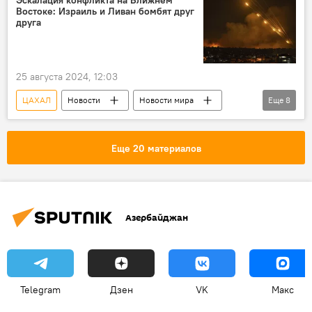
Эскалация конфликта на Ближнем
Востоке: Израиль и Ливан бомбят друг
Вынужденные переселенцы
друга
палестино-израильский конфликт
25 августа 2024, 12:03
ЦАХАЛ
Новости
Новости мира
Еще
8
Израиль
Ливан
Хезболла
Тель-Авив
Ракетный удар
Еще 20 материалов
палестино-израильский конфликт
Ближний Восток
Эскалация
Азербайджан
Telegram
Дзен
VK
Макс