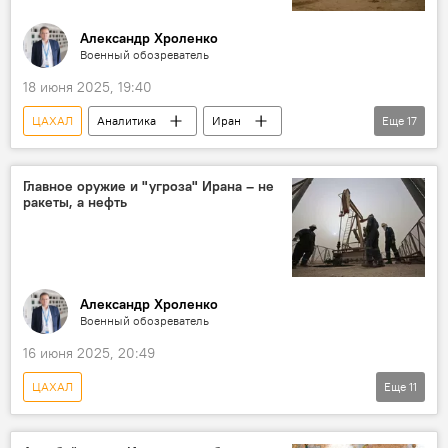
Александр Хроленко
Военный обозреватель
18 июня 2025, 19:40
ЦАХАЛ
Аналитика
Иран
Еще
17
Израиль
Война
Ближний Восток
НАТО
Запад
Главное оружие и "угроза" Ирана – не
ракеты, а нефть
вооруженный конфликт
Корпус стражей исламской революции (КСИР)
система ПВО
ЗРК
F-35
ракетные обстрелы
США
Александр Хроленко
Военный обозреватель
Дональд Трамп
ультиматум
16 июня 2025, 20:49
Россия
Стратегическое партнерство
ЦАХАЛ
Еще
11
Политика
Спецоперация России по защите Донбасса
Иран
Израиль
Война