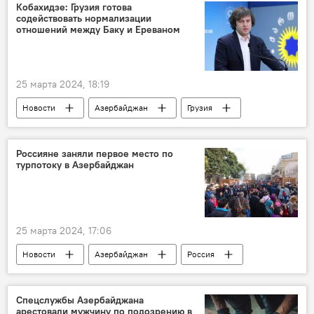
Политика
Владимир Путин
Кобахидзе: Грузия готова
содействовать нормализации
МИД России
Запад
Украина
отношений между Баку и Ереваном
США
Великобритания
Спецслужбы
НАТО
Таджикистан
25 марта 2024, 18:19
Новости
Азербайджан
Грузия
Армения
Политика
Нормализация отношений
Южный Кавказ
Россияне заняли первое место по
турпотоку в Азербайджан
Никол Пашинян
25 марта 2024, 17:06
Новости
Азербайджан
Россия
Туризм
Статистика
Вугар Байрамов
Иран
Турция
Спецслужбы Азербайджана
арестовали мужчину по подозрению в