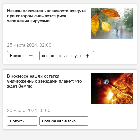
Архив
Азербайджан
Назван показатель влажности воздуха,
при котором снижается риск
актриса Ольга Лерман
ТЦ "Зимняя вишня"
заражения вирусами
Россия
пожар
Общество
25 марта 2024, 02:00
Новости
смертоносные вирусы
Относительная влажность
Заражение
Исследование
Ученые
Здоровье
В космосе нашли остатки
уничтоженных звездами планет: что
Медицина
Общество
ждет Землю
25 марта 2024, 01:00
Новости
Солнечная система
Солнце
Взрыв
Уничтожение
планеты
Астрономы