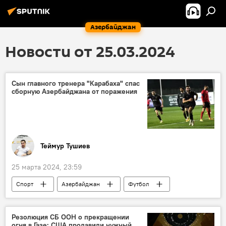
Азербайджан
Новости от 25.03.2024
Сын главного тренера "Карабаха" спас
сборную Азербайджана от поражения
Теймур Тушиев
25 марта 2024, 23:59
Спорт
Азербайджан
Футбол
ФК "Карабах"
Болгария
ФИФА
Ничья
Муса Гурбанлы
Резолюция СБ ООН о прекращении
огня в Газе: США продавили нужный