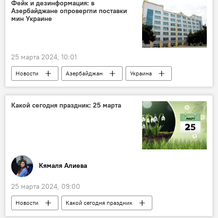
Культурное наследие
ЮНЕСКО
Фейк и дезинформация: в
Азербайджане опровергли поставки
келагаи
Конкурс
мин Украине
Фахрия Халафова
25 марта 2024, 10:01
Новости
Азербайджан
Украина
ВСУ
Министерство оборонной промышленности Азербайджана
Какой сегодня праздник: 25 марта
Мина
Армения
Кямаля Алиева
25 марта 2024, 09:00
Новости
Какой сегодня праздник
Кто сегодня родился
История