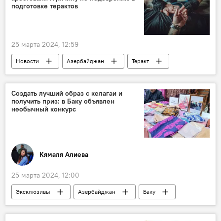
подготовке терактов
25 марта 2024, 12:59
Новости
Азербайджан
Теракт
Служба государственной безопасности АР
Лянкяран
Покушение
Арест
Создать лучший образ с келагаи и
получить приз: в Баку объявлен
Терроризм
необычный конкурс
Кямаля Алиева
25 марта 2024, 12:00
Эксклюзивы
Азербайджан
Баку
Общество
искусство