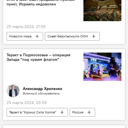
пункт, Израиль недоволен
25 марта 2024, 21:59
Новости мира
Совет безопасности ООН
Израиль
Сектор Газа
ХАМАС
Палестина
Россия
США
Теракт в Подмосковье – операция
Запада "под чужим флагом"
Прекращение огня
Александр Хроленко
Военный обозреватель
25 марта 2024, 20:59
Теракт в "Крокус Сити Холле"
Россия
Теракт
"Крокус Сити Холл"