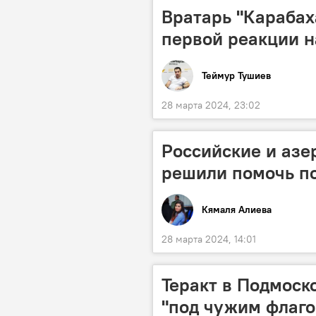
Вратарь "Карабах
первой реакции н
Теймур Тушиев
28 марта 2024, 23:02
Российские и аз
решили помочь п
Кямаля Алиева
28 марта 2024, 14:01
Теракт в Подмоск
"под чужим флаго