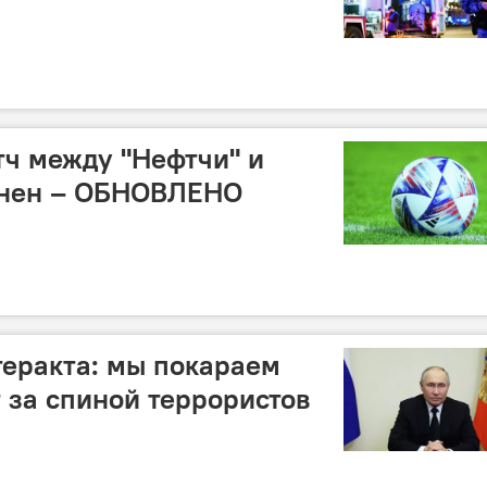
ч между "Нефтчи" и
енен – ОБНОВЛЕНО
теракта: мы покараем
т за спиной террористов