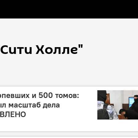
 Сити Холле"
рпевших и 500 томов:
ыл масштаб дела
ОВЛЕНО