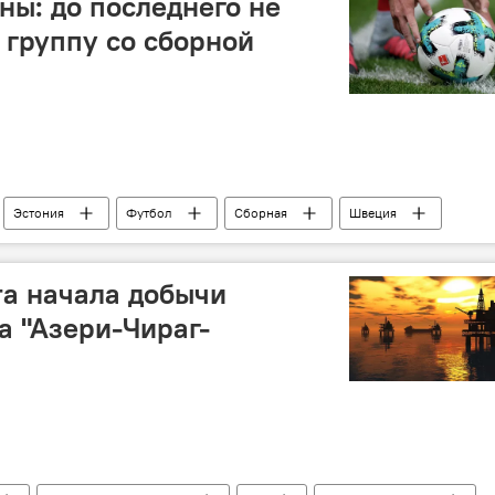
ны: до последнего не
ктура
Инвестиции
 группу со сборной
Эстония
Футбол
Сборная
Швеция
4
Жеребьевка
а начала добычи
на "Азери-Чираг-