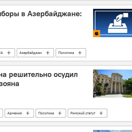
мика
Северный поток-2
НАТО
ЦРУ
ыборы в Азербайджане:
ИА
Азербайджан
Политика
 Алиев
ЦИК АР
Фазиль Мустафа
а решительно осудил
зояна
Армения
Политика
Римский статут
 Мирзоян