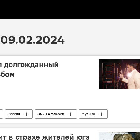
09.02.2024
л долгожданный
ьбом
Россия
Эмин Агаларов
Музыка
льбом
ит в страхе жителей юга