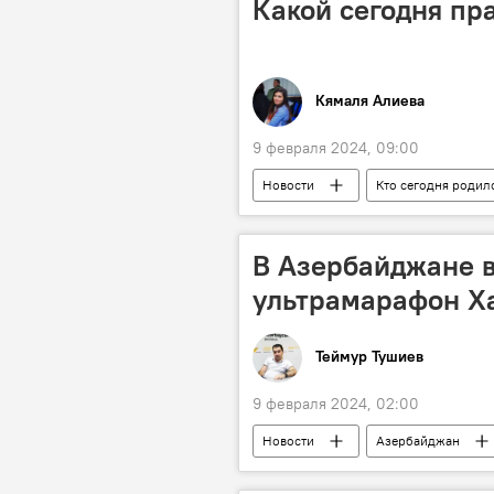
Какой сегодня пр
Кямаля Алиева
9 февраля 2024, 09:00
Новости
Кто сегодня родил
Архив
народный художник 
Эдуард Шеварнадзе
Грузия
В Азербайджане 
ультрамарафон Х
Теймур Тушиев
9 февраля 2024, 02:00
Новости
Азербайджан
Министерство молодежи и спорта АР