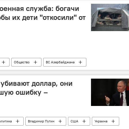
оенная служба: богачи
обы их дети "откосили" от
Общество
ВС Азербайджана
джлис
Образование
вузы
убивают доллар, они
йшую ошибку –
олитика
Владимир Путин
США
Украина