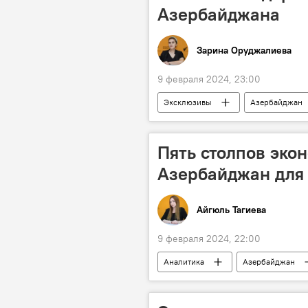
Азербайджана
Зарина Оруджалиева
9 февраля 2024, 23:00
Эксклюзивы
Азербайджан
Сельское хозяйство
Минист
фермеры
Красная книга
Пять столпов экон
Азербайджан для 
Айгюль Тагиева
9 февраля 2024, 22:00
Аналитика
Азербайджан
Стратегия
Социально-эконо
Восточный Зангезур
Бизнес