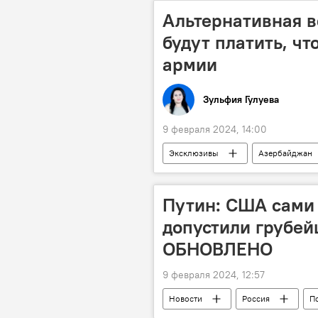
Грузоперевозки
Актау
Альтернативная в
будут платить, чт
армии
Зульфия Гулуева
9 февраля 2024, 14:00
Эксклюзивы
Азербайджан
Военная служба
Милли Ме
Путин: США сами 
допустили грубе
ОБНОВЛЕНО
9 февраля 2024, 12:57
Новости
Россия
П