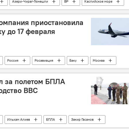
Азери-Чираг-Гюнешли
BP
Каспийское море
ие "Шахдениз"
Газ
компания приостановила
у до 17 февраля
Россия
Росавиация
Баку
Москва
ик
л за полетом БПЛА
одство ВВС
Ильхам Алиев
БПЛА
Закир Гасанов