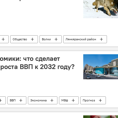
Общество
Волки
Лянкяранский район
ерство экологии и природных ресурсов Азербайджана
Собаки
омики: что сделает
роста ВВП к 2032 году?
ВВП
Экономика
МВф
Прогноз
мическое развитие
Ильхам Алиев
Карабах
Интеграция
Предпринимательство