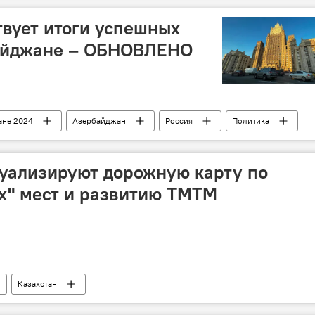
вует итоги успешных
айджане – ОБНОВЛЕНО
ане 2024
Азербайджан
Россия
Политика
ОБСЕ
Отчет
туализируют дорожную карту по
х" мест и развитию ТМТМ
Казахстан
анспортный коридор
Логистика
Каспийское море