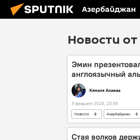
Азербайджан
Новости от 
Эмин презентова
англоязычный ал
Кямаля Алиева
9 февраля 2024, 23:59
Новости
Азербайджан
Культура
Канада
А
Стая волков держ