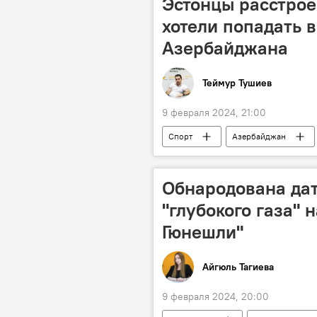
Эстонцы расстрое
Стимулирование
Инфрастру
хотели попадать в
Азербайджана
Теймур Тушиев
9 февраля 2024, 21:00
Спорт
Азербайджан
Лига наций УЕФА
ЕВРО-202
Обнародована дат
"глубокого газа" 
Гюнешли"
Айгюль Тагиева
9 февраля 2024, 20:00