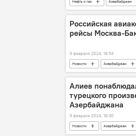
Нефть и газ
Азербайджан
Добыча с АЧГ
месторожден
Российская авиа
рейсы Москва-Бак
9 февраля 2024, 18:54
Новости
Азербайджан
Домодедово
Авиаперевозч
Алиев понаблюда
турецкого произв
Азербайджана
9 февраля 2024, 18:30
Новости
Азербайджан
ВВС Азербайджана
Турция