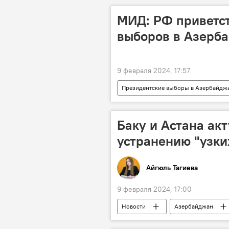
МИД: РФ приветст
выборов в Азерб
9 февраля 2024, 17:57
Президентские выборы в Азербайдж
Мария Захарова
МИД
Баку и Астана ак
устранению "узки
Айгюль Тагиева
9 февраля 2024, 17:00
Новости
Азербайджан
Транскаспийский международный тр