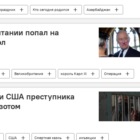
праздник
Кто сегодня родился
Азербайджан
Владимир Ленин
ООН
тании попал на
ол
Великобритания
король Карл III
Операция
ии США преступника
зотом
США
Смертная казнь
инъекции