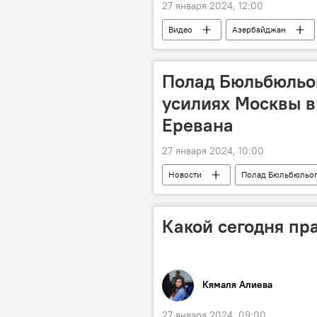
27 января 2024, 12:00
Видео
Азербайджан
Великая Отечественная война
Полад Бюльбюльог
усилиях Москвы в
Еревана
27 января 2024, 10:00
Новости
Полад Бюльбюльо
мирное урегулирование
Ро
Южный Кавказ
Стабильнос
Какой сегодня пра
Политика
Кямаля Алиева
27 января 2024, 09:00