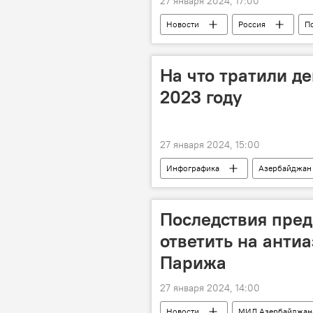
27 января 2024, 17:00
Новости
Россия
П
Президентские выборы
гол
Екатеринбург
Генконсульст
На что тратили д
2023 году
27 января 2024, 15:00
Инфографика
Азербайджан
потребительская корзина
Р
Последствия пред
ответить на анти
Парижа
27 января 2024, 14:00
Новости
МИД Азербайджан