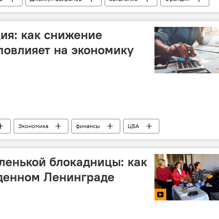
Армения
мирный договор
предложения
тиазербайджанская деятельность
ия: как снижение
повлияет на экономику
Экономика
финансы
ЦБА
активность
Fitch Ratings
енькой блокадницы: как
денном Ленинграде