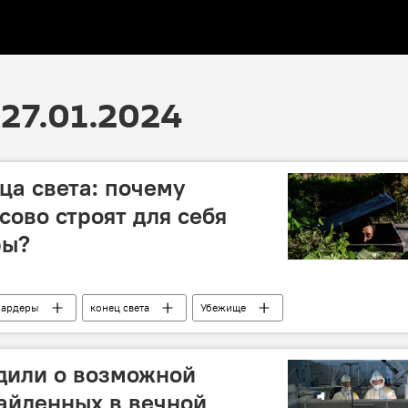
27.01.2024
ца света: почему
ово строят для себя
ры?
иардеры
конец света
Убежище
андия
Общество
США
дили о возможной
айденных в вечной