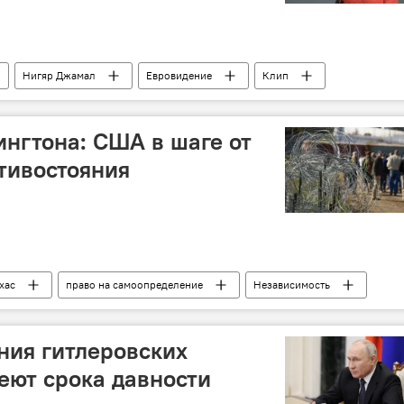
Нигяр Джамал
Евровидение
Клип
песня
ингтона: США в шаге от
тивостояния
хас
право на самоопределение
Независимость
Гражданская война
Политика
Граница
тивостояние
ния гитлеровских
еют срока давности