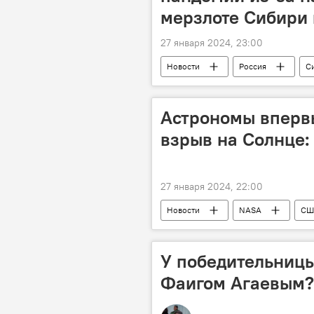
мерзлоте Сибири 
27 января 2024, 23:00
Новости
Россия
С
Угроза
Ученые
Пре
Общество
Астрономы вперв
взрыв на Солнце:
27 января 2024, 22:00
Новости
NASA
СШ
Астрономы
Наблюдение
Общество
У победительницы
Фаигом Агаевым?