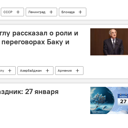
СССР
Ленинград
Блокада
фашизм
Годовщина
выживание
лу рассказал о роли и
 переговорах Баку и
глу
Азербайджан
Армения
ссия
Москва
переговорная площадка
ть
Владимир Путин
Ильхам Алиев
здник: 27 января