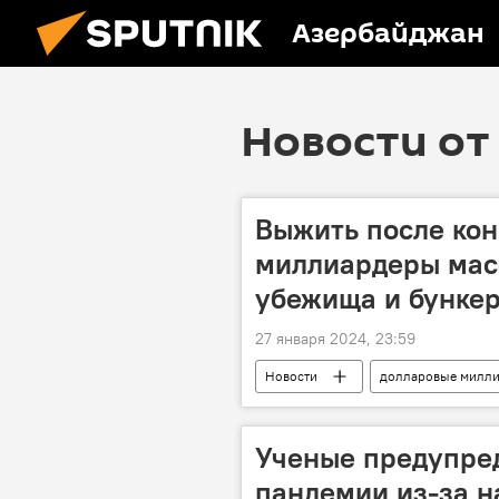
Азербайджан
Новости от 
Выжить после кон
миллиардеры масс
убежища и бунке
27 января 2024, 23:59
Новости
долларовые милл
Марк Цукерберг
Новая Зел
Ученые предупре
пандемии из-за н