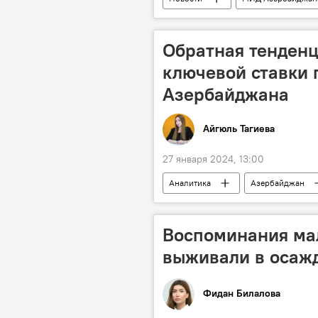
Предвзятость
Ответ
ПАСЕ
Политика
ан
Обратная тенденц
ключевой ставки 
Азербайджана
Айгюль Тагиева
27 января 2024, 13:00
Аналитика
Азербайджан
Учетная ставка
Инфляция
Воспоминания мал
выживали в осаж
Фидан Билалова