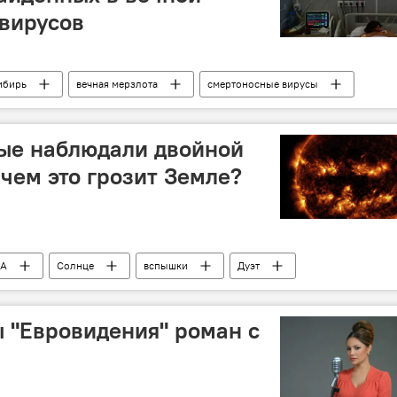
вирусов
ибирь
вечная мерзлота
смертоносные вирусы
дупреждение
пандемия
Медицина
ые наблюдали двойной
 чем это грозит Земле?
А
Солнце
вспышки
Дуэт
Предупреждение
Земля
последствия
 "Евровидения" роман с