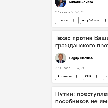
Кямаля Алиева
27 января 2024, 21:00
Новости
Азербайджан
Презентация
Фаиг Агаев
Техас против Ваш
гражданского про
Надир Шафиев
27 января 2024, 20:00
Аналитика
США
Те
Требование
Вашингтон
нелегальные мигранты
Про
Путин: преступле
пособников не им