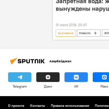
Запретная вода: 
вынуждены наруш
31 июля 2018, 20:47
выживание
Новости
ЖИ
Нарушение
линия
Азербайджан
Telegram
Дзен
VK
Макс
О проекте
Контакты
Правила использования
Политик