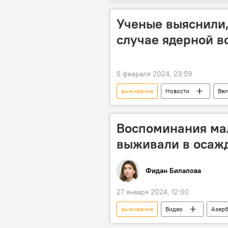
Понижение температуры
Ми
Ученые
Планета Земля
Ученые выяснили,
случае ядерной в
5 февраля 2024, 23:59
выживание
Новости
Вел
Ядерная война
человечеств
Исследование
Общество
Воспоминания мал
выживали в осаж
Фидан Билалова
27 января 2024, 12:00
выживание
Видео
Азер
Великая Отечественная война