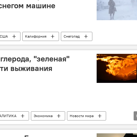
 снегом машине
США
Калифорния
Снегопад
глерода, "зеленая"
ути выживания
АЛИТИКА
Экономика
Новости мира
Альтернативная энергетика
Углеводороды