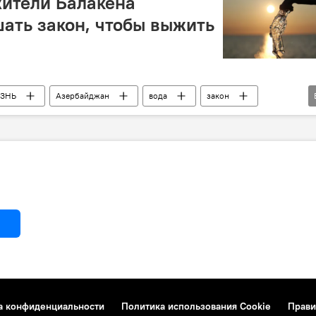
жители Балакена
ать закон, чтобы выжить
ЗНЬ
Азербайджан
вода
закон
водопроводные линии
канализационная система
а конфиденциальности
Политика использования Cookie
Прави