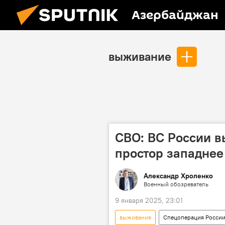
Азербайджан
выживание
СВО: ВС России 
простор западнее
Александр Хроленко
Военный обозреватель
9 января 2025, 23:01
выживание
Спецоперация России