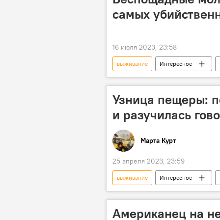
самых убийственн
16 июля 2023, 23:58
выживание
Интересное
Россия
США
Узница пещеры: 
и разучилась гов
Марта Курт
25 апреля 2023, 23:59
выживание
Интересное
Американец на не