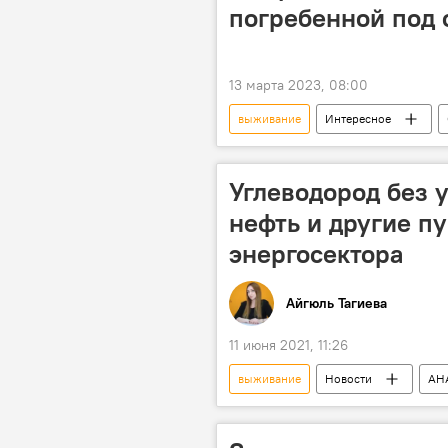
погребенной под
13 марта 2023, 08:00
выживание
Интересное
Углеводород без у
нефть и другие п
энергосектора
Айгюль Тагиева
11 июня 2021, 11:26
выживание
Новости
АН
Колумнисты
энергетика
Нефть и газ