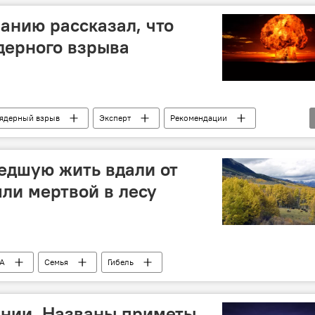
анию рассказал, что
ядерного взрыва
ядерный взрыв
Эксперт
Рекомендации
едшую жить вдали от
ли мертвой в лесу
А
Семья
Гибель
нии. Названы приметы