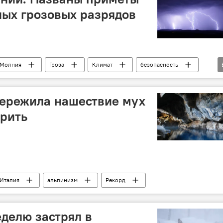
ых грозовых разрядов
Молния
Гроза
Климат
безопасность
пережила нашествие мух
орить
Италия
альпинизм
Рекорд
делю застрял в