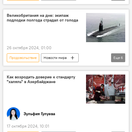
Азербайджан
Общество
Экономика
Инфляция
Рост цен
Великобритания на дне: экипаж
подлодки полгода страдал от голода
продукты питания
Центробанк АР
Госкомстат Азербайджана
26 октября 2024, 01:00
Продовольствие
Новости мира
Еще
6
Великобритания
подводная лодка
Флот
кофеин
Сон
Голод
Как возродить доверие к стандарту
"халяль" в Азербайджане
Зульфия Гулуева
17 октября 2024, 10:01