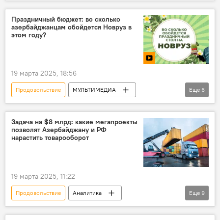
Праздничный бюджет: во сколько
азербайджанцам обойдется Новруз в
этом году?
19 марта 2025, 18:56
Продовольствие
МУЛЬТИМЕДИА
Еще
6
Азербайджан
Праздник
Общество
Новруз
Цены
Инфографика
Задача на $8 млрд: какие мегапроекты
позволят Азербайджану и РФ
нарастить товарооборот
19 марта 2025, 11:22
Продовольствие
Аналитика
Еще
9
Азербайджан
Россия
Экономика