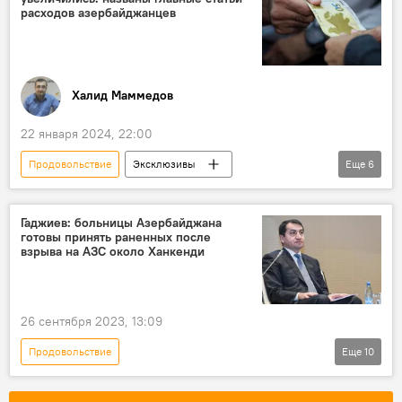
Расходы
Население
расходов азербайджанцев
Халид Маммедов
22 января 2024, 22:00
Продовольствие
Эксклюзивы
Еще
6
Азербайджан
МУЛЬТИМЕДИА
Экономика
Общество
ЦБА
Гаджиев: больницы Азербайджана
готовы принять раненных после
Инфляция
взрыва на АЗС около Ханкенди
26 сентября 2023, 13:09
Продовольствие
Еще
10
Возрождение и реинтеграция Карабаха