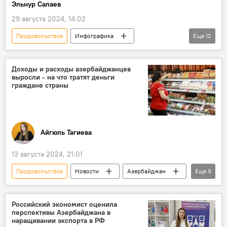
Эльнур Салаев
Продовольственная безопасность
29 августа 2024, 14:02
Продовольствие
Инфографика
Еще
12
Азербайджан
Экономика
ЕАЭС
Инфляция
Казахстан
Россия
Доходы и расходы азербайджанцев
выросли - на что тратят деньги
Кыргызстан
Показатели
Рост
граждане страны
продукты питания
Услуги
Население
Айгюль Тагиева
13 августа 2024, 21:01
Продовольствие
Новости
Азербайджан
Еще
9
Госкомстат Азербайджана
Население
Доходы населения
Расходы
Российский экономист оценила
перспективы Азербайджана в
Зарплаты
продукты питания
наращивании экспорта в РФ