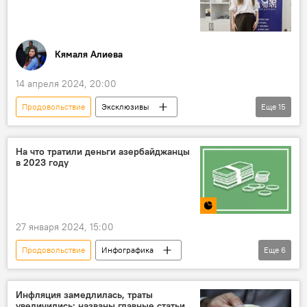
Обувь
Текстиль
Табачные изделия
Кямаля Алиева
14 апреля 2024, 20:00
Продовольствие
Эксклюзивы
Еще
15
Азербайджан
Россия
Торговля
Перспективы
экспорт
АВТОВАЗ
На что тратили деньги азербайджанцы
в 2023 году
Автомобили
Сборка
Торгово-экономическое сотрудничество
Машиностроение
Инновации
27 января 2024, 15:00
Партнерство
Анна Пак
Продовольствие
Инфографика
Еще
6
Экономика
Сельское хозяйство
Азербайджан
Общество
Экономика
потребительская корзина
Инфляция замедлилась, траты
увеличились: названы главные статьи