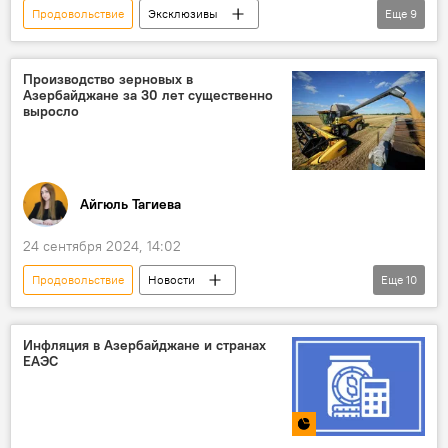
Продовольствие
Эксклюзивы
Еще
9
Азербайджан
Экономика
Халяль
стандарт "Халяль"
Стандарты
Производство зерновых в
Азербайджане за 30 лет существенно
Сертификация
выросло
Союз свободных потребителей
Эюб Гусейнов
Азербайджанский институт стандартизации (AZSTAND)
Айгюль Тагиева
24 сентября 2024, 14:02
Продовольствие
Новости
Еще
10
Азербайджан
Минсельхоз АР
Аграрный сектор
пшеница
Инфляция в Азербайджане и странах
ЕАЭС
Изменения климата
Рост
зерновые
Урожай
Урожайность
Безопасность