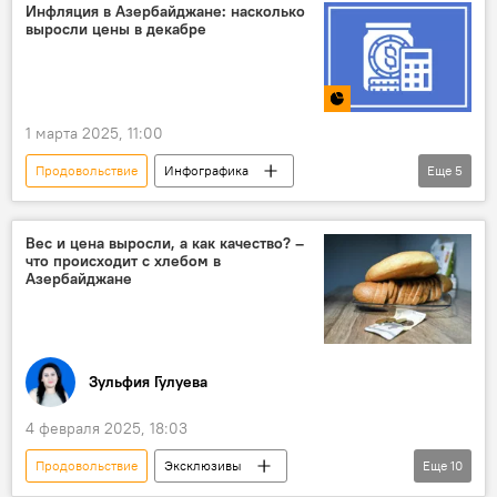
Сотрудничество
мегапроекты
Инфляция в Азербайджане: насколько
выросли цены в декабре
Товарооборот
Железная дорога
Газопровод
Промышленность
поставки
1 марта 2025, 11:00
Продовольствие
Инфографика
Еще
5
МУЛЬТИМЕДИА
Азербайджан
Экономика
Инфляция
Вес и цена выросли, а как качество? –
что происходит с хлебом в
Табачные изделия
Азербайджане
Зульфия Гулуева
4 февраля 2025, 18:03
Продовольствие
Эксклюзивы
Еще
10