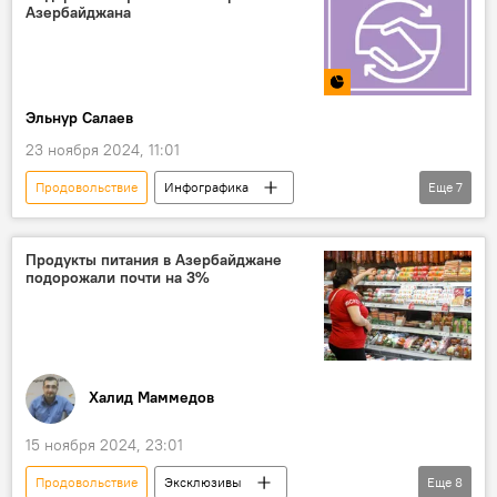
Азербайджана
потребительская корзина
продукты питания
Товары
Услуги
Натиг Джафарлы
Эльнур Салаев
23 ноября 2024, 11:01
Продовольствие
Инфографика
Еще
7
Азербайджан
Экономика
ненефтяной сектор
Ненефтяной экспорт
Продукты питания в Азербайджане
подорожали почти на 3%
Алкоголь
энергетические напитки
Хлопок
Халид Маммедов
15 ноября 2024, 23:01
Продовольствие
Эксклюзивы
Еще
8