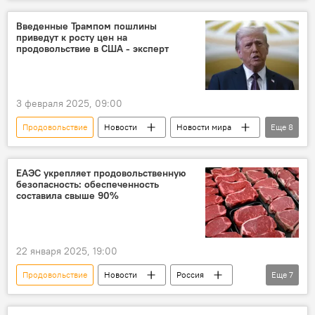
Азербайджан
Общество
Сельское хозяйство
хлеб
Введенные Трампом пошлины
приведут к росту цен на
Цены на хлеб
Завод
директор
продовольствие в США - эксперт
Производители
Рост цен
Эксперт
3 февраля 2025, 09:00
Продовольствие
Новости
Новости мира
Еще
8
США
Дональд Трамп
Пошлины
Канада
Мексика
Китай
ЕАЭС укрепляет продовольственную
безопасность: обеспеченность
Рост цен
Подорожание
составила свыше 90%
22 января 2025, 19:00
Продовольствие
Новости
Россия
Еще
7
ЕАЭС
Экономика
Безопасность