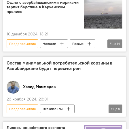
Мясо
молоко
Масло
Судно с азербайджанскими моряками
терпит бедствие в Керченском
Зерно
проливе
16 декабря 2024, 13:21
Продовольствие
Новости
Россия
Еще
14
Керченский пролив
Сухогруз
Бедствие
сигнал
Экипаж
Состав минимальной потребительской корзины в
Азербайджане будет пересмотрен
Азербайджанцы
ЧП
Турция
питьевая вода
Запасы
Общество
Халид Маммедов
Российский профессиональный союз моряков
Жизни
Угроза
23 ноября 2024, 23:01
Продовольствие
Эксклюзивы
Еще
9
Азербайджан
Экономика
Общество
Прожиточный минимум
Лидеры ненефтяного экспорта