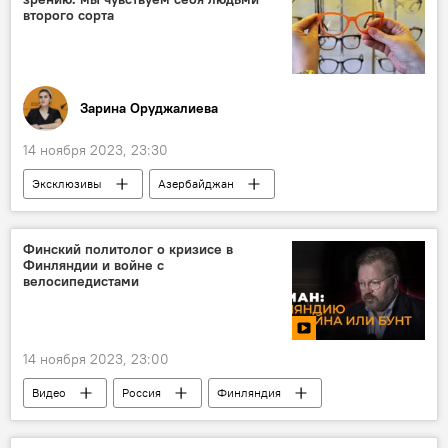
второго сорта
Зарина Оруджалиева
14 ноября 2023, 23:30
Эксклюзивы
Азербайджан
Общество
Инвалиды
Общество инвалидов по зрению
Финский политолог о кризисе в
Финляндии и войне с
Реабилитация
Ильхам Алиев
велосипедистами
14 ноября 2023, 23:00
Видео
Россия
Финляндия
Политика
Велосипед
Газ