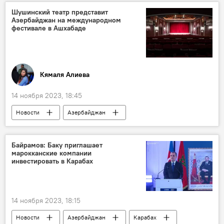
Вооружение
боевая авиация
Шушинский театр представит
Азербайджан на международном
ОАО "Рособоронэкспорт"
фестивале в Ашхабаде
Кямаля Алиева
14 ноября 2023, 18:45
Новости
Азербайджан
Туркменистан
Театр
Шуша
Спектакль
Министерство культуры АР
Байрамов: Баку приглашает
марокканские компании
инвестировать в Карабах
14 ноября 2023, 18:15
Новости
Азербайджан
Карабах