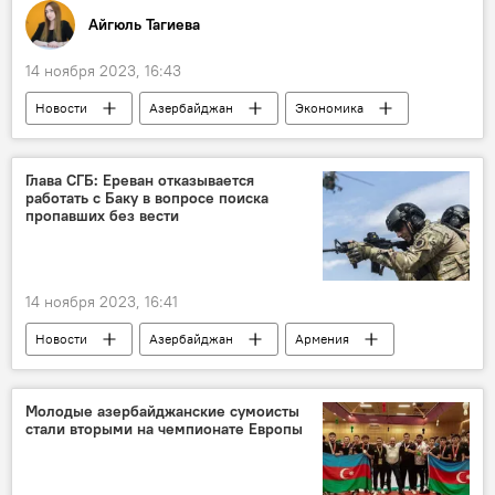
Айгюль Тагиева
14 ноября 2023, 16:43
Новости
Азербайджан
Экономика
государственный бюджет
Милли Меджлис
Доходы
Расходы
Глава СГБ: Ереван отказывается
работать с Баку в вопросе поиска
пропавших без вести
14 ноября 2023, 16:41
Новости
Азербайджан
Армения
Али Нагиев
Служба государственной безопасности АР
Молодые азербайджанские сумоисты
стали вторыми на чемпионате Европы
Государственная комиссия по делам военнопленных, заложников и без вести пропавших граждан АР
ПА ОБСЕ
пропавшие без вести