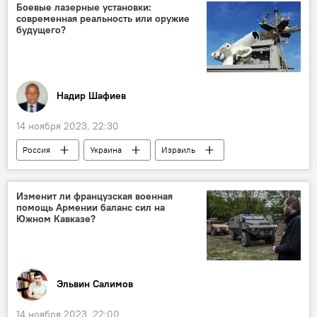
мнение
США
Боевые лазерные установки:
современная реальность или оружие
будущего?
Надир Шафиев
14 ноября 2023, 22:30
Россия
Украина
Израиль
Ближний Восток
ВПК
Вооружение
Лазер
ТЕХНОЛОГИИ
Изменит ли французская военная
помощь Армении баланс сил на
Южном Кавказе?
Эльвин Салимов
14 ноября 2023, 22:00