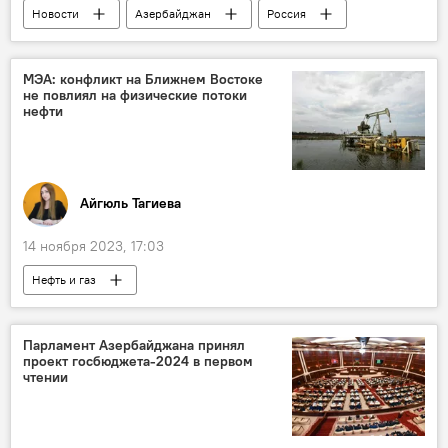
Новости
Азербайджан
Россия
Общество
Туризм
Горнолыжный курорт
Шахдаг
МЭА: конфликт на Ближнем Востоке
не повлиял на физические потоки
нефти
Айгюль Тагиева
14 ноября 2023, 17:03
Нефть и газ
Международное энергетическое агентство
ОПЕК
Добыча нефти
Россия
Парламент Азербайджана принял
проект госбюджета-2024 в первом
Китай
палестино-израильский конфликт
чтении