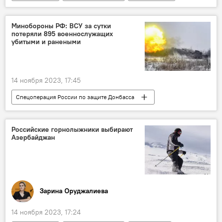
Марокко
Джейхун Байрамов
Министерство иностранных дел АР
Минобороны РФ: ВСУ за сутки
потеряли 895 военнослужащих
бизнес-форум
Инвестиции
убитыми и ранеными
14 ноября 2023, 17:45
Спецоперация России по защите Донбасса
Россия
Украина
СВО
ВСУ
Министерство обороны РФ
Вооружение
Российские горнолыжники выбирают
Азербайджан
Бронетехника
Зарина Оруджалиева
14 ноября 2023, 17:24