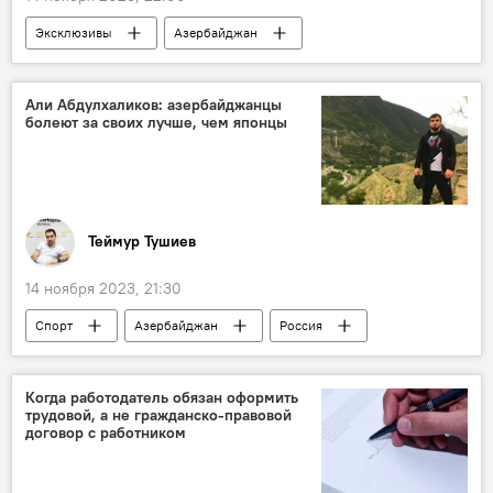
Эксклюзивы
Азербайджан
Армения
Южный Кавказ
поставки оружия
Франция
Али Абдулхаликов: азербайджанцы
болеют за своих лучше, чем японцы
Политика
Асим Моллазаде
Теймур Тушиев
14 ноября 2023, 21:30
Спорт
Азербайджан
Россия
Дагестан
ММА
турнир Rizin по смешанным единоборствам
Когда работодатель обязан оформить
трудовой, а не гражданско-правовой
Япония
Интервью
договор с работником
Нариман Аббасов