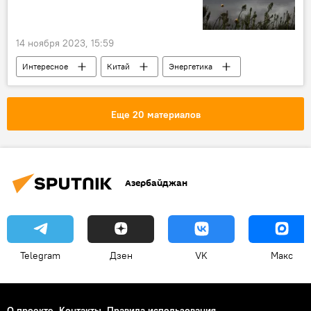
14 ноября 2023, 15:59
Интересное
Китай
Энергетика
Шаньдун
солнечная электростанция
Море
Новости мира
Еще 20 материалов
Азербайджан
Telegram
Дзен
VK
Макс
О проекте
Контакты
Правила использования