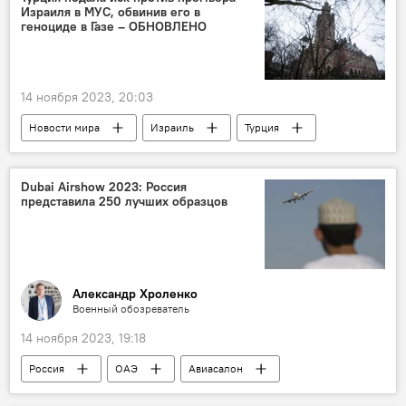
Израиля в МУС, обвинив его в
Бельгия
геноциде в Газе – ОБНОВЛЕНО
14 ноября 2023, 20:03
Новости мира
Израиль
Турция
Политика
Международный уголовный суд
Ближний Восток
Нетаньяху
Dubai Airshow 2023: Россия
представила 250 лучших образцов
сектор Газа
Александр Хроленко
Военный обозреватель
14 ноября 2023, 19:18
Россия
ОАЭ
Авиасалон
Дубай
ВКС России
ВПК