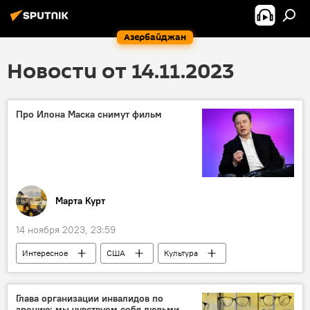
Азербайджан
Новости от 14.11.2023
Про Илона Маска снимут фильм
Марта Курт
14 ноября 2023, 23:59
Интересное
США
Культура
Кинематограф
Илон Маск
Книга
биография
Глава организации инвалидов по
зрению: мы чувствуем себя людьми