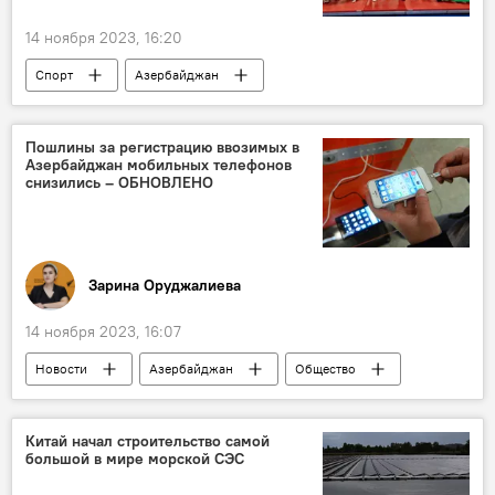
Захоронения
14 ноября 2023, 16:20
Спорт
Азербайджан
Чемпионат Европы по сумо
Швейцария
национальная сборная
Медальный зачет
Пошлины за регистрацию ввозимых в
Азербайджан мобильных телефонов
снизились – ОБНОВЛЕНО
Зарина Оруджалиева
14 ноября 2023, 16:07
Новости
Азербайджан
Общество
Милли Меджлис
госпошлина
мобильные телефоны
ввоз
Китай начал строительство самой
большой в мире морской СЭС
Ильхам Алиев
Поправки в закон