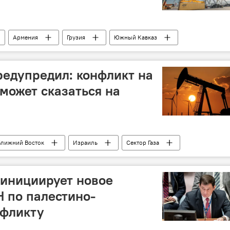
Армения
Грузия
Южный Кавказ
анспортный коридор
Экономика
Нидерланды
едупредил: конфликт на
может сказаться на
Ближний Восток
Израиль
Сектор Газа
 инициирует новое
 по палестино-
нфликту