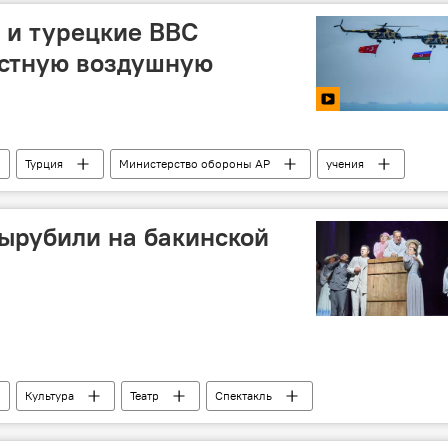
 и турецкие ВВС
естную воздушную
Турция
Министерство обороны АР
учения
ана
ырубили на бакинской
Культура
Театр
Спектакль