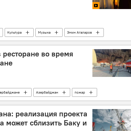
Культура
Музыка
Эмин Агаларов
 ресторане во время
ване
зербайджане
Азербайджан
пожар
МЧС АР
на: реализация проекта
а может сблизить Баку и