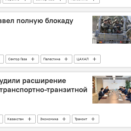
еджеп Тайип Эрдоган
Йенс Столтенберг
ввел полную блокаду
Сектор Газа
Палестина
ЦАХАЛ
судили расширение
 транспортно-транзитной
Казахстан
Экономика
Транзит
ерство экономики АР