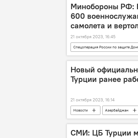
Азербайджанский государственный р
Минобороны РФ: В
600 военнослужа
самолета и верто
21 октября 2023, 16:45
Спецоперация России по защите Дон
Бронетехника
Министерств
Новый официальн
Турции ранее раб
21 октября 2023, 16:14
Новости
Азербайджан
Министерство иностранных дел Турц
СМИ: ЦБ Турции 