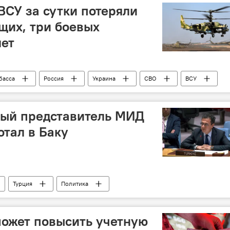
усский драматический театр имени Самеда Вургуна
СУ за сутки потеряли
щих, три боевых
лет
басса
Россия
Украина
СВО
ВСУ
о обороны РФ
БПЛА
боевая авиация
ый представитель МИД
отал в Баку
Турция
Политика
ии
Баку
Россия
Посол
может повысить учетную