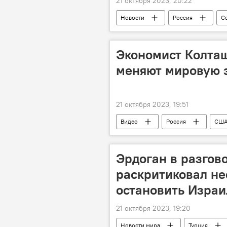
21 октября 2023, 20:22
Новости
Россия
С
Палестина
Дмитрий Полянс
Экономист Колташ
меняют мировую 
21 октября 2023, 19:51
Видео
Россия
СШ
Транспортный коридор
Кит
Эрдоган в разгов
раскритиковал не
остановить Израи
21 октября 2023, 19:20
Новости мира
Турция