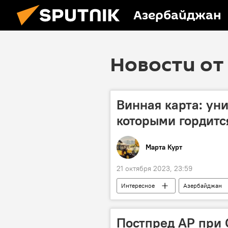
Азербайджан
Новости от 
Винная карта: ун
которыми гордит
Марта Курт
21 октября 2023, 23:59
Интересное
Азербайджан
История
Постпред АР при 