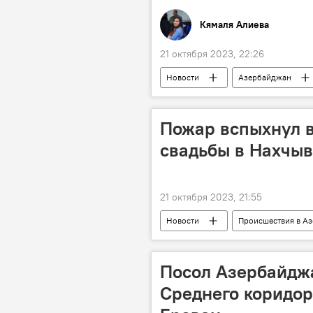
Кямаля Алиева
21 октября 2023, 22:26
Новости
Азербайджан
Алсу
Россия
Пожар вспыхнул в
свадьбы в Нахчы
21 октября 2023, 21:55
Новости
Происшествия в А
Нахчыван
Ресторан
Посол Азербайджа
Среднего коридор