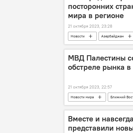
посторонних стра
мира в регионе
21 октября 2023, 23:28
Новости
Азербайджан
Южный Кавказ
МВД Палестины с
обстреле рынка в 
21 октября 2023, 22:57
Новости мира
Ближний Вос
Ракетный удар
пожар
Вместе и навсегд
представили новы