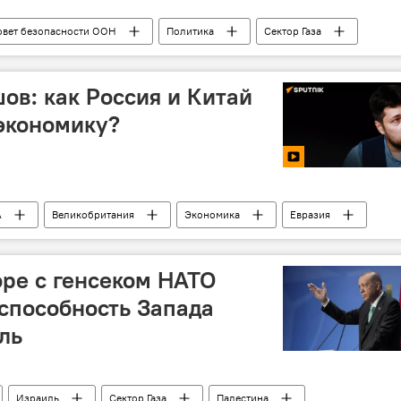
овет безопасности ООН
Политика
Сектор Газа
кий
ов: как Россия и Китай
экономику?
А
Великобритания
Экономика
Евразия
ай
оре с генсеком НАТО
способность Запада
ль
Израиль
Сектор Газа
Палестина