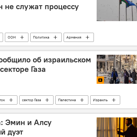
н не служат процессу
ООН
Политика
Армения
ообщило об израильском
секторе Газа
ток
сектор Газа
Палестина
Израиль
Рынок
а: Эмин и Алсу
й дуэт