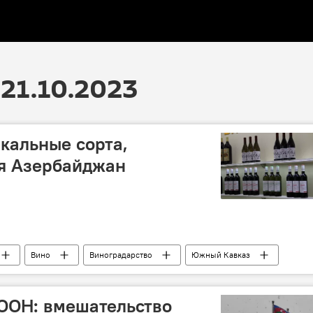
21.10.2023
икальные сорта,
ся Азербайджан
Вино
Виноградарство
Южный Кавказ
ООН: вмешательство