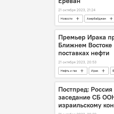
Ереван
21 октября 2023, 21:24
Новости
Азербайджан
Транскаспийский международный тр
Премьер Ирака пр
Ближнем Востоке 
поставках нефти
21 октября 2023, 20:53
Нефть и газ
Ирак
Палестина
Нефть
Постпред: Россия
заседание СБ ООН
израильскому ко