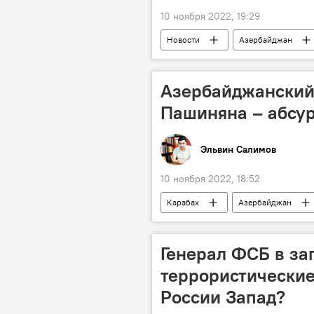
10 ноября 2022, 19:29
Новости
Азербайджан
Государственное агентство обязател
трансплантация органов
Об
Азербайджанский
Пашиняна – абсу
Эльвин Салимов
10 ноября 2022, 18:52
Карабах
Азербайджан
Ильхам Алиев
граница
Генерал ФСБ в за
террористические
России Запад?