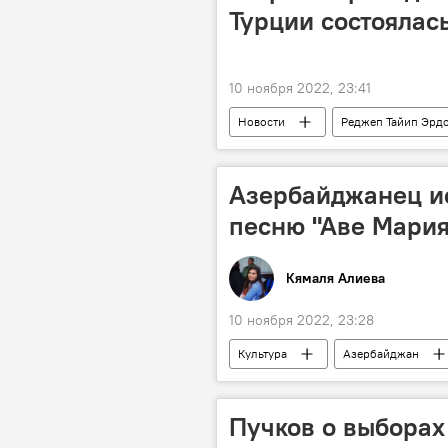
Турции состоялас
10 ноября 2022, 23:41
Новости
Реджеп Тайип Эрд
саммит
Организация тюркск
Азербайджанец и
песню "Аве Мария
Кямаля Алиева
10 ноября 2022, 23:28
Культура
Азербайджан
Пучков о выборах