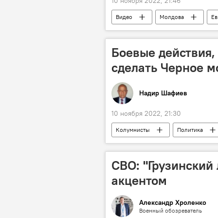
10 ноября 2022, 21:46
Видео
Молдова
Ев
Приднестровье
Боевые действия,
сделать Черное 
Надир Шафиев
10 ноября 2022, 21:30
Колумнисты
Политика
СВО: "Грузинский
акцентом
Александр Хроленко
Военный обозреватель