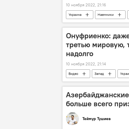
10 ноября 2022, 21:16
Украина
Наемники
Политика
Колумнисты
Онуфриенко: даже
третью мировую, 
надолго
10 ноября 2022, 21:14
Видео
Запад
Укра
Азербайджанские
больше всего при
Теймур Тушиев