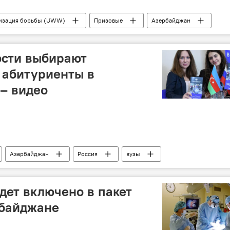
низация борьбы (UWW)
Призовые
Азербайджан
ости выбирают
 абитуриенты в
 – видео
Азербайджан
Россия
вузы
дет включено в пакет
рбайджане