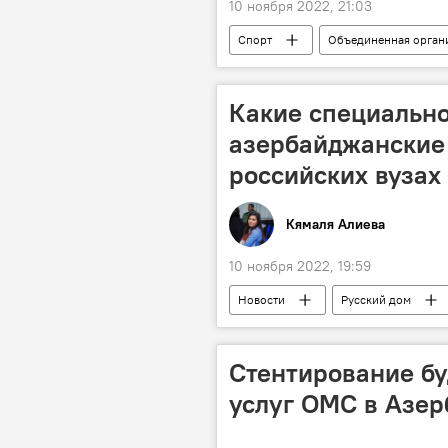
10 ноября 2022, 21:03
Спорт
Объединенная орга
греко-римская борьба
Какие специальн
азербайджанские
российских вузах
Кямаля Алиева
10 ноября 2022, 19:59
Новости
Русский дом
Абитуриенты
Стентирование бу
услуг ОМС в Азе