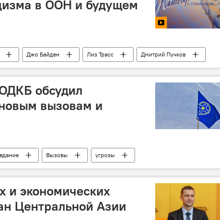
цизма в ООН и будущем
Джо Байден
Лиз Трасс
Дмитрий Пучков
 ОДКБ обсудил
 новым вызовам и
едание
Вызовы
угрозы
х и экономических
ан Центральной Азии