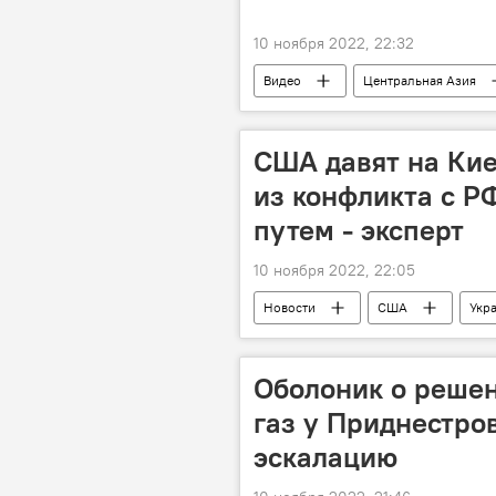
10 ноября 2022, 22:32
Видео
Центральная Азия
денежные переводы
трудов
США давят на Кие
из конфликта с 
путем - эксперт
10 ноября 2022, 22:05
Новости
США
Укр
Оболоник о реше
газ у Приднестро
эскалацию