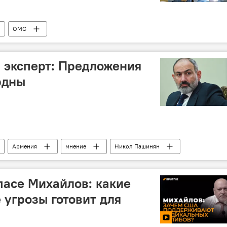
ОМС
ьного медицинского страхования (ГАОМС)
Кардиология
щество
 эксперт: Предложения
рдны
Армения
мнение
Никол Пашинян
пасе Михайлов: какие
 угрозы готовит для