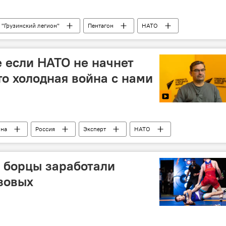
"Грузинский легион"
Пентагон
НАТО
 если НАТО не начнет
то холодная война с нами
ина
Россия
Эксперт
НАТО
 борцы заработали
зовых