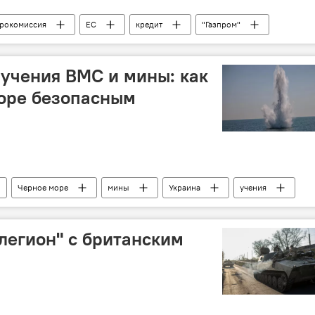
рокомиссия
ЕС
кредит
"Газпром"
 учения ВМС и мины: как
море безопасным
Черное море
мины
Украина
учения
 легион" с британским