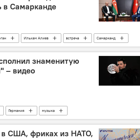
ь в Самарканде
оган
Ильхам Алиев
встреча
Самарканд
их государств
сполнил знаменитую
" – видео
Германия
музыка
 в США, фриках из НАТО,