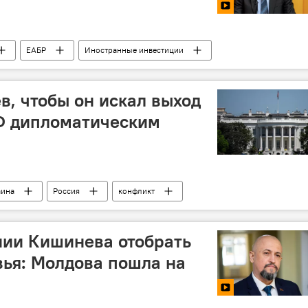
ЕАБР
Иностранные инвестиции
ые мигранты
Эксперт
в, чтобы он искал выход
РФ дипломатическим
аина
Россия
конфликт
нии Кишинева отобрать
вья: Молдова пошла на