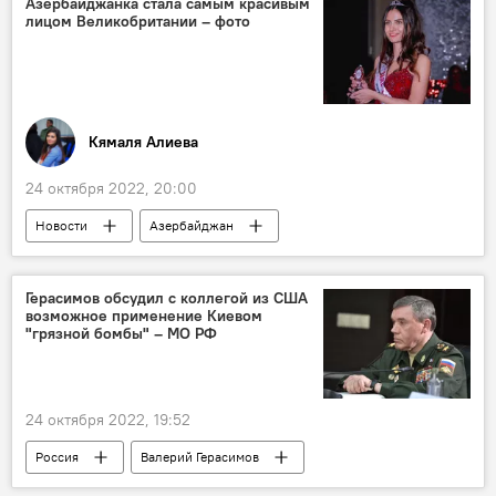
Азербайджанка стала самым красивым
лицом Великобритании – фото
Кямаля Алиева
24 октября 2022, 20:00
Новости
Азербайджан
конкурс красоты
Великобритания
Косметика
Герасимов обсудил с коллегой из США
возможное применение Киевом
"грязной бомбы" – МО РФ
24 октября 2022, 19:52
Россия
Валерий Герасимов
Министерство обороны РФ
США