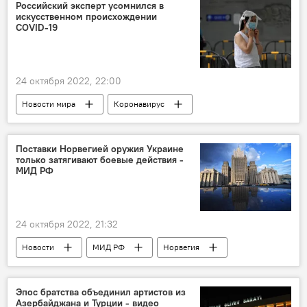
Обстрел
Российский эксперт усомнился в
искусственном происхождении
COVID-19
24 октября 2022, 22:00
Новости мира
Коронавирус
Россия
пандемия
омикрон штамм
Поставки Норвегией оружия Украине
только затягивают боевые действия -
МИД РФ
24 октября 2022, 21:32
Новости
МИД РФ
Норвегия
Украина
вооружения
Владимир Титов
Эпос братства объединил артистов из
Азербайджана и Турции - видео