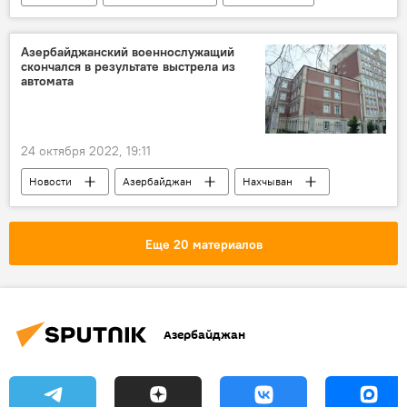
Кубок Африки
Ростислав Певцов
Кубок Европы
Азербайджанский военнослужащий
скончался в результате выстрела из
автомата
24 октября 2022, 19:11
Новости
Азербайджан
Нахчыван
азербайджанская армия
Гибель
Еще 20 материалов
Азербайджан