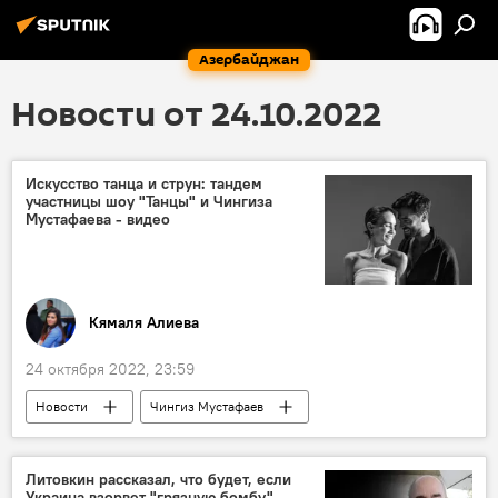
Азербайджан
Новости от 24.10.2022
Искусство танца и струн: тандем
участницы шоу "Танцы" и Чингиза
Мустафаева - видео
Кямаля Алиева
24 октября 2022, 23:59
Новости
Чингиз Мустафаев
Азербайджан
клип
Евровидение
Литовкин рассказал, что будет, если
Украина взорвет "грязную бомбу"