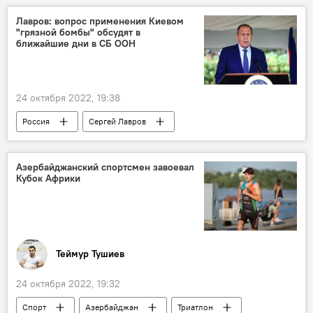
Пентагон
Лавров: вопрос применения Киевом
"грязной бомбы" обсудят в
ближайшие дни в СБ ООН
24 октября 2022, 19:38
Россия
Сергей Лавров
Министерство иностранных дел
Украина
Спецоперация
Совет безопасности ООН
Азербайджанский спортсмен завоевал
Кубок Африки
Теймур Тушиев
24 октября 2022, 19:32
Спорт
Азербайджан
Триатлон