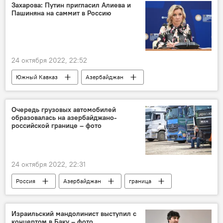
Россия
Армения
Никол Пашинян
Захарова: Путин пригласил Алиева и
Пашиняна на саммит в Россию
саммит
24 октября 2022, 22:52
Южный Кавказ
Азербайджан
Армения
Владимир Путин
Ильхам Алиев
Никол Пашинян
Очередь грузовых автомобилей
образовалась на азербайджано-
Политика
российской границе – фото
Министерство иностранных дел РФ
24 октября 2022, 22:31
Россия
Азербайджан
граница
КПП
Затор
Израильский мандолинист выступил с
концертом в Баку – фото