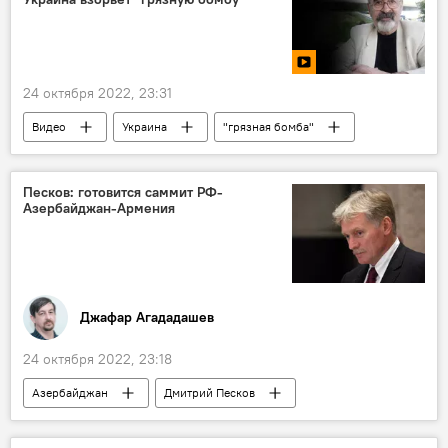
24 октября 2022, 23:31
Видео
Украина
"грязная бомба"
Россия
Сергей Шойгу
Запад
Виктор Литовкин
Песков: готовится саммит РФ-
Азербайджан-Армения
Джафар Агададашев
24 октября 2022, 23:18
Азербайджан
Дмитрий Песков
Ильхам Алиев
Владимир Путин