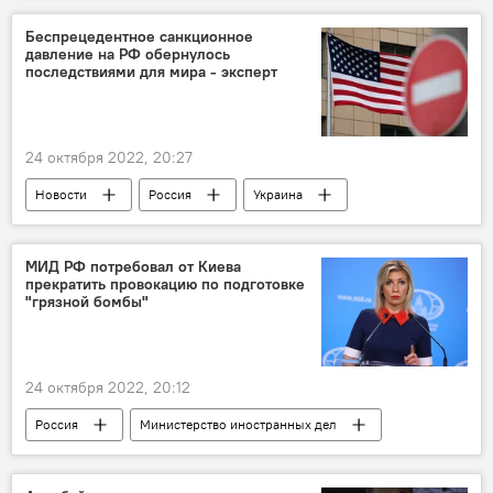
Ираклий Гарибашвили
Беспрецедентное санкционное
давление на РФ обернулось
последствиями для мира - эксперт
24 октября 2022, 20:27
Новости
Россия
Украина
санкции
Эксперт
Запад
МИД РФ потребовал от Киева
прекратить провокацию по подготовке
"грязной бомбы"
24 октября 2022, 20:12
Россия
Министерство иностранных дел
Мария Захарова
Украина
Ядерная угроза