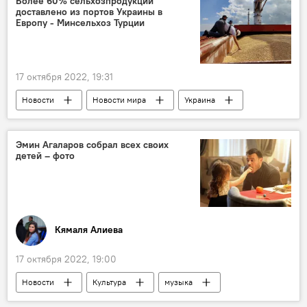
Более 60% сельхозпродукции
доставлено из портов Украины в
Европу - Минсельхоз Турции
17 октября 2022, 19:31
Новости
Новости мира
Украина
Порты
Сельхозпродукция
Министерство сельского и лесного хозяйства Турции
Эмин Агаларов собрал всех своих
детей – фото
Кямаля Алиева
17 октября 2022, 19:00
Новости
Культура
музыка
Эмин Агаларов
Россия