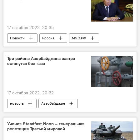
17 октября 2022, 20:35
Новости
Россия
МЧС РФ
Минздрав РФ
самолет
боевая авиация
крушение
Три района Азербайджана завтра
останутся без газа
Владимир Путин
17 октября 2022, 20:32
новость
Азербайджан
Газоснабжение
SOCAR
Гедабейский район
Шамкирский район
Учения Steadfast Noon – генеральная
репетиция Третьей мировой
Товузский район