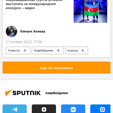
выступила на международном
граница
конкурсе – видео
Кямаля Алиева
17 октября 2022, 17:56
Новости
Азербайджан
музыка
Евровидение
Еще 20 материалов
Азербайджан