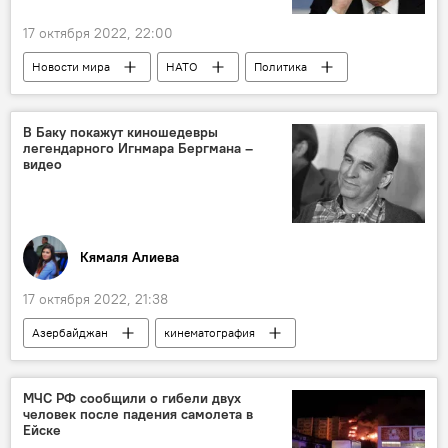
17 октября 2022, 22:00
Новости мира
НАТО
Политика
Европа
Италия
Греция
В Баку покажут киношедевры
легендарного Игнмара Бергмана –
видео
Кямаля Алиева
17 октября 2022, 21:38
Азербайджан
кинематография
Швеция
Ингмар Бергман
показ
МЧС РФ сообщили о гибели двух
человек после падения самолета в
Ейске