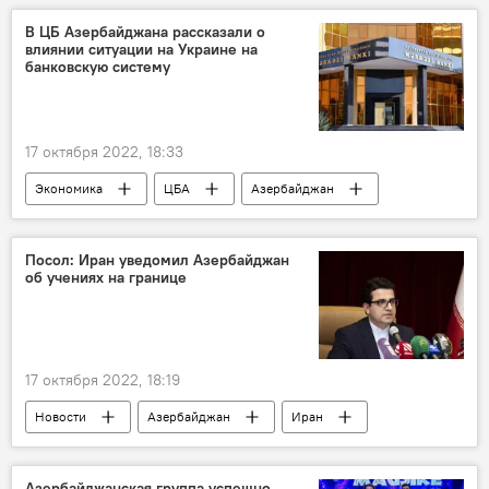
Азербайджан
семья
В ЦБ Азербайджана рассказали о
влиянии ситуации на Украине на
банковскую систему
17 октября 2022, 18:33
Экономика
ЦБА
Азербайджан
банки
Инфляция
Украина
Спецоперация
Посол: Иран уведомил Азербайджан
об учениях на границе
17 октября 2022, 18:19
Новости
Азербайджан
Иран
учения
Корпус стражей исламской революции (КСИР)
Азербайджанская группа успешно