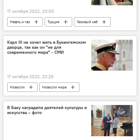
17 октября 2022, 23:00
Нефть и газ
Турция
Газовый хаб
Азербайджан
Туркменистан
Эксперт
Европа
Карл III не хочет жить в Букингемском
дворце, так как он "не для
современного мира" - СМИ
17 октября 2022, 22:26
Новости
Новости мира
король Карл III
Букингемский дворец
В Баку наградили деятелей культуры и
искусства – фото