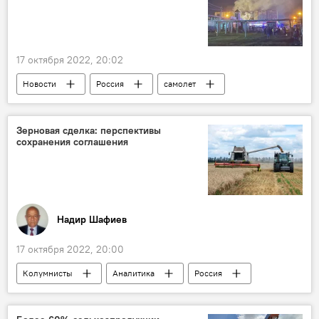
17 октября 2022, 20:02
Новости
Россия
самолет
боевая авиация
крушение
пожар
Зерновая сделка: перспективы
сохранения соглашения
Надир Шафиев
17 октября 2022, 20:00
Колумнисты
Аналитика
Россия
Украина
Политика
Экономика
Черное море
Зерно