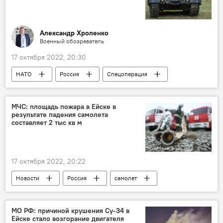
Александр Хроленко
Военный обозреватель
17 октября 2022, 20:30
НАТО
Россия
Спецоперация
Украина
учения
Ядерная угроза
вооружение
Колумнисты
МЧС: площадь пожара в Ейске в
результате падения самолета
Аналитика
составляет 2 тыс кв м
17 октября 2022, 20:22
Новости
Россия
самолет
боевая авиация
крушение
пожар
МЧС РФ
МО РФ: причиной крушения Су-34 в
Ейске стало возгорание двигателя