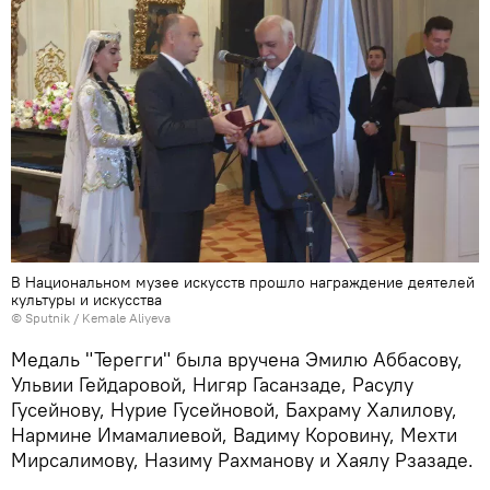
В Национальном музее искусств прошло награждение деятелей
культуры и искусства
© Sputnik / Kemale Aliyeva
Медаль "Терегги" была вручена Эмилю Аббасову,
Ульвии Гейдаровой, Нигяр Гасанзаде, Расулу
Гусейнову, Нурие Гусейновой, Бахраму Халилову,
Нармине Имамалиевой, Вадиму Коровину, Мехти
Мирсалимову, Назиму Рахманову и Хаялу Рзазаде.