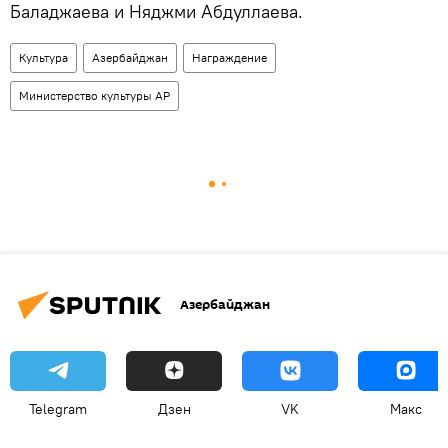
Баладжаева и Няджми Абдуллаева.
Культура
Азербайджан
Награждение
Министерство культуры АР
Азербайджан
Telegram
Дзен
VK
Макс