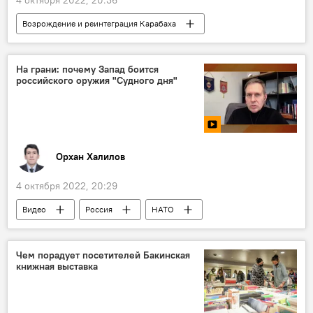
4 октября 2022, 20:36
Возрождение и реинтеграция Карабаха
Азербайджан
Армения
граница
военнопленные
Министерство обороны
На грани: почему Запад боится
российского оружия "Судного дня"
Орхан Халилов
4 октября 2022, 20:29
Видео
Россия
НАТО
Ядерная угроза
Политика
США
Чем порадует посетителей Бакинская
книжная выставка