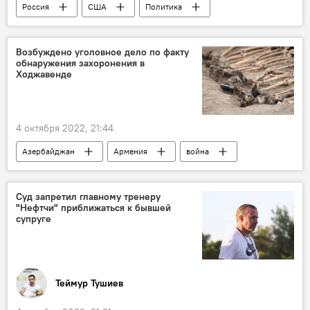
Россия
США
Политика
Северный поток
Северный поток-2
Возбуждено уголовное дело по факту
обнаружения захоронения в
Ходжавенде
4 октября 2022, 21:44
Азербайджан
Армения
война
массовое захоронение
Генпрокуратура АР
Суд запретил главному тренеру
"Нефтчи" приближаться к бывшей
супруге
Теймур Тушиев