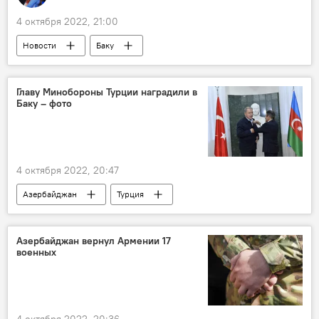
4 октября 2022, 21:00
Новости
Баку
Министерство культуры АР
Государственный академический центральный театр кукол имени Сергея Образцова
Главу Минобороны Турции наградили в
Баку – фото
Гастроли
4 октября 2022, 20:47
Азербайджан
Турция
Министерство обороны Турции
Хулуси Акар
Мадат Гулиев
Азербайджан вернул Армении 17
военных
Министерство оборонной промышленности Азербайджана