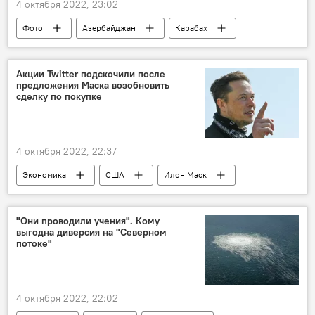
4 октября 2022, 23:02
Фото
Азербайджан
Карабах
Ходжавенд
массовое захоронение
Военные преступления
Акции Twitter подскочили после
предложения Маска возобновить
сделку по покупке
4 октября 2022, 22:37
Экономика
США
Илон Маск
Twitter
Акции
"Они проводили учения". Кому
выгодна диверсия на "Северном
потоке"
4 октября 2022, 22:02