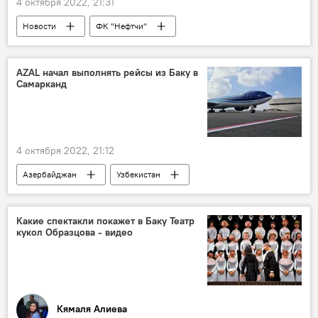
4 октября 2022, 21:31
Новости
ФК "Нефтчи"
главный тренер
суд
запрет
Баку
AZAL начал выполнять рейсы из Баку в
Самарканд
4 октября 2022, 21:12
Азербайджан
Узбекистан
Авиасообщение
AZAL
Баку
Какие спектакли покажет в Баку Театр
кукол Образцова - видео
Кямаля Алиева