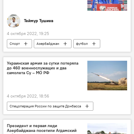
Теймур Тушиев
4 октября 2022, 19:25
Спорт
Азербайджан
футбол
Сборная Азербайджана по футболу
Джанни Де Бьязи
АФФА
Украинская армия за сутки потеряла
до 460 военнослужащих и два
самолета Су – МО РФ
4 октября 2022, 18:56
Спецоперация России по защите Донбасса
Министерство обороны РФ
Украина
Россия
БПЛА
боевая авиация
Президент и первая леди
Азербайджана посетили Агдамский