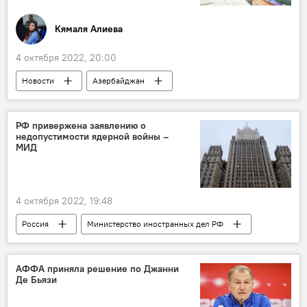
Кямаля Алиева
4 октября 2022, 20:00
Новости
Азербайджан
книжная выставка-ярмарка
книжная индустрия
РФ привержена заявлению о
недопустимости ядерной войны –
Бакинский Экспо-Центр
МИД
4 октября 2022, 19:48
Россия
Министерство иностранных дел РФ
Генеральная Ассамблея ООН
Политика
Ядерная угроза
АФФА приняла решение по Джанни
Де Бьязи