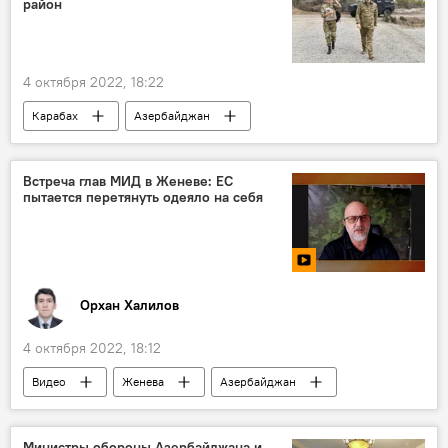
район
4 октября 2022, 18:22
Карабах
Азербайджан
Ильхам Алиев
Агдамский район
Мехрибан Алиева
Встреча глав МИД в Женеве: ЕС
пытается перетянуть одеяло на себя
Орхан Халилов
4 октября 2022, 18:12
Видео
Женева
Азербайджан
Армения
МИД
Евгений Михайлов
Россия
Переговорный процесс
Министры обороны Азербайджана и