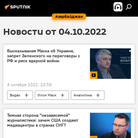
Азербайджан
Новости от 04.10.2022
Высказывания Маска об Украине,
запрет Зеленского на переговоры с
РФ и риск ядерной войны
4 октября 2022, 23:59
Видео
Илон Маск
Аналитика
Политика
Украина
Россия
США
Темная сторона "независимой"
журналистики: зачем США создают
медиацентры в странах СНГ?