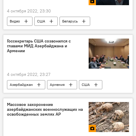
4 октября 2022, 23:30
Видео
США
Беларусь
Политика
нацизм
Фейк
Россия
Госсекретарь США созвонился с
главами МИД Азербайджана и
Армении
4 октября 2022, 23:27
Азербайджан
Армения
США
Политика
Министерство иностранных дел
Джейхун Байрамов
Энтони Блинкен
Массовое захоронение
азербайджанских военнослужащих на
освобожденных землях АР