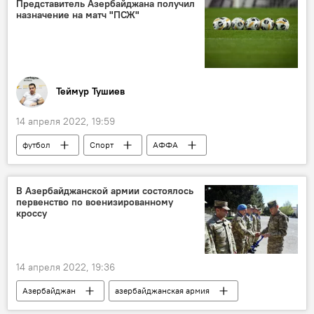
Представитель Азербайджана получил
назначение на матч "ПСЖ"
Теймур Тушиев
14 апреля 2022, 19:59
футбол
Спорт
АФФА
матч
Лига чемпионов
Азербайджан
В Азербайджанской армии состоялось
первенство по военизированному
кроссу
14 апреля 2022, 19:36
Азербайджан
азербайджанская армия