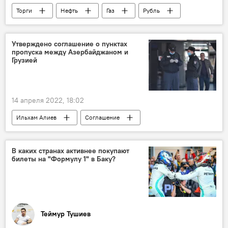
Торги
Нефть
Газ
Рубль
Экономика
Утверждено соглашение о пунктах
пропуска между Азербайджаном и
Грузией
14 апреля 2022, 18:02
Ильхам Алиев
Соглашение
Погранично-пропускной пункт
Экономика
Политика
ЖИЗНЬ
Азербайджан
В каких странах активнее покупают
билеты на "Формулу 1" в Баку?
Теймур Тушиев