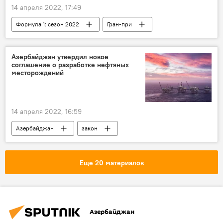
14 апреля 2022, 17:49
Формула 1: сезон 2022
Гран-при
Гран-при Азербайджана "Формулы-1"
Королевские гонки
билеты
Азербайджан утвердил новое
соглашение о разработке нефтяных
страны
ЖИЗНЬ
месторождений
14 апреля 2022, 16:59
Азербайджан
закон
Месторождения
контракт
Соглашение
Экономика
Политика
Еще 20 материалов
Бузовна
Маштага
Гала
Зиря
Азербайджан