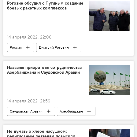
Рогозин обсудил с Путиным создание
боевых ракетных комплексов
14 апреля 2022, 22:06
Россия
Дмитрий Рогозин
Владимир Путин
Названы приоритеты сотрудничества
Азербайджана и Саудовской Аравии
14 апреля 2022, 21:56
Саудовская Аравия
Азербайджан
сотрудничество
Приоритет
Экономика
Не думать о хлебе насущном:
религиозным деятелям повысили