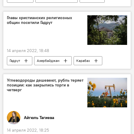
Газ
Экономика
Главы христианских религиозных
общин посетили Гадрут
14 апреля 2022, 18:48
Гадрут
Азербайджан
Карабах
религиозные лидеры
Религиозные общины
визит
Углеводороды дешевеют, рубль теряет
позиции: как закрылись торги в
поездка
ЖИЗНЬ
четверг
освобожденные земли
Айгюль Тагиева
14 апреля 2022, 18:25