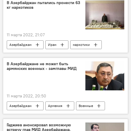
В Азербайджан пытались пронести 63
кг наркотиков
11 марта 2022, 21:07
Азербайджан
Иран
наркотики
контрабанда
В Азербайджане не может быть
армянских военных - замглавы МИД
11 марта 2022, 20:50
Азербайджан
Армения
Военные
Заместитель министра иностранных дел Азербайджана Халаф Халафов
Карабах
Гаджиев анонсировал возможную
встречу глав МИД Азербайджана,