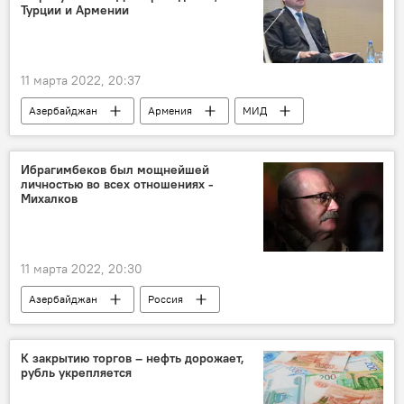
Турции и Армении
11 марта 2022, 20:37
Азербайджан
Армения
МИД
Ибрагимбеков был мощнейшей
личностью во всех отношениях -
Михалков
11 марта 2022, 20:30
Азербайджан
Россия
Рустам Ибрагимбеков
Режиссер Никита Михалков
К закрытию торгов – нефть дорожает,
рубль укрепляется