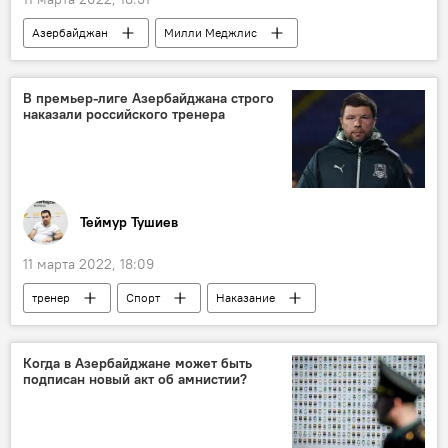
Азербайджан
Милли Меджлис
Европарламент
В премьер-лиге Азербайджана строго
наказали российского тренера
Теймур Тушиев
11 марта 2022, 18:09
тренер
Спорт
Наказание
премьер-лига
Россия
Азербайджан
Когда в Азербайджане может быть
подписан новый акт об амнистии?