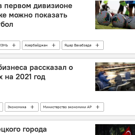
в первом дивизионе
же можно показать
тбол
ИЗНЬ
Азербайджан
Яшар Вахабзаде
изнеса рассказал о
 на 2021 год
Экономика
Министерство экономики АР
кредиты
ецкого города