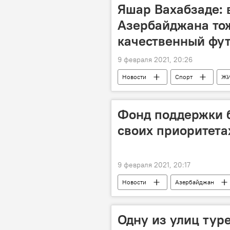
Яшар Вахабзаде: 
Азербайджана то
качественный фу
9 февраля 2021, 20:26
Новости
Спорт
Ж
футбол
АФФА
Фонд поддержки б
своих приоритетах
9 февраля 2021, 20:17
Новости
Азербайджан
планы
предприниматели
Одну из улиц тур