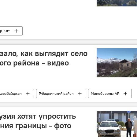
ер-Юг"
ало, как выглядит село
ого района - видео
Азербайджан
Губадлинский район
Минобороны АР
узия хотят упростить
ния границы - фото