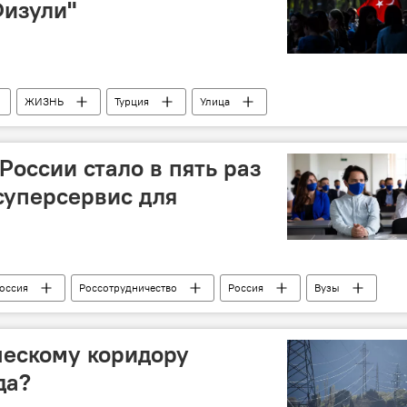
Физули"
ЖИЗНЬ
Турция
Улица
России стало в пять раз
 суперсервис для
оссия
Россотрудничество
Россия
Вузы
ческому коридору
да?