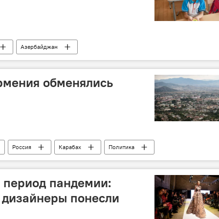
Азербайджан
рмения обменялись
Россия
Карабах
Политика
 период пандемии:
 дизайнеры понесли