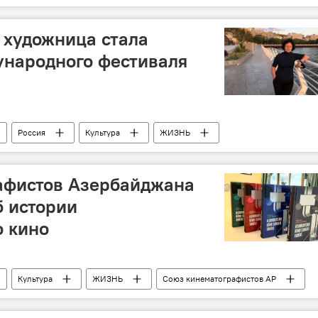
 художница стала
ународного фестиваля
Россия
Культура
ЖИЗНЬ
Художница
афистов Азербайджана
б истории
о кино
Культура
ЖИЗНЬ
Союз кинематографистов АР
о