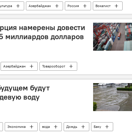
ультура
Азербайджан
Россия
Вокалист
урция намерены довести
15 миллиардов долларов
Азербайджан
Товарооборот
будущем будут
девую воду
Экономика
вода
Дождь
Баку