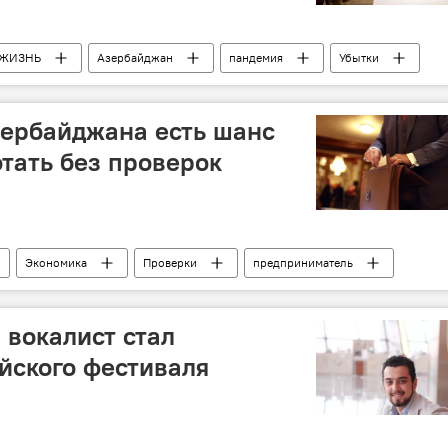
ЖИЗНЬ
Азербайджан
пандемия
Убытки
зербайджана есть шанс
отать без проверок
Экономика
Проверки
предприниматель
вокалист стал
йского фестиваля