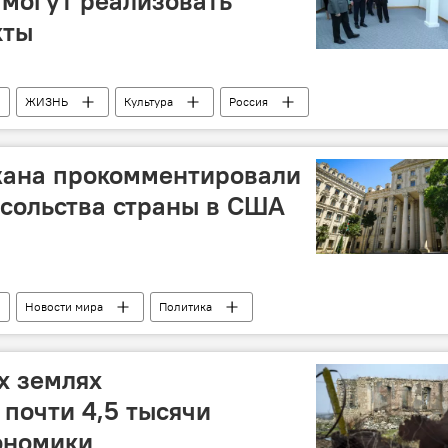
могут реализовать
кты
ЖИЗНЬ
Культура
Россия
ный центр (РИКЦ)
НАНА
сотрудничество
ана прокомментировали
осольства страны в США
Новости мира
Политика
угрозы
Посольство Азербайджана в США
х землях
почти 4,5 тысячи
ономики