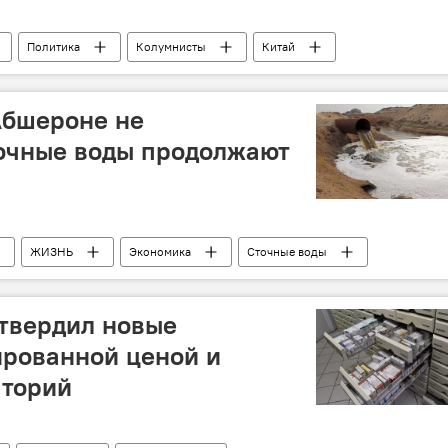
Политика
Колумнисты
Китай
Абшероне не
точные воды продолжают
ЖИЗНЬ
Экономика
Сточные воды
твердил новые
ированной ценой и
аторий