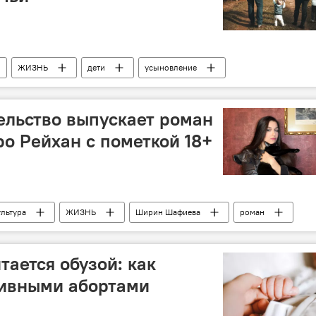
ЖИЗНЬ
дети
усыновление
ащиты населения АР
ельство выпускает роман
о Рейхан с пометкой 18+
ультура
ЖИЗНЬ
Ширин Шафиева
роман
тается обузой: как
тивными абортами