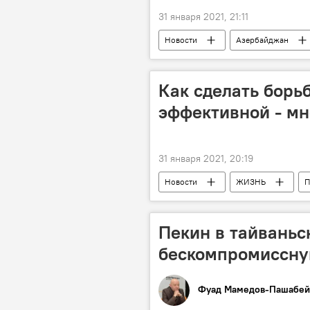
31 января 2021, 21:11
Новости
Азербайджан
Как сделать борь
эффективной - м
31 января 2021, 20:19
Новости
ЖИЗНЬ
П
борьба
Пекин в тайваньс
бескомпромиссну
Фуад Мамедов-Пашабей