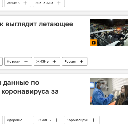
ЖИЗНЬ
Экономика
лекарства
ставки
Лаборатория
ак выглядит летающее
Новости
ЖИЗНЬ
Россия
л данные по
 коронавируса за
Здоровье
ЖИЗНЬ
Коронавирус