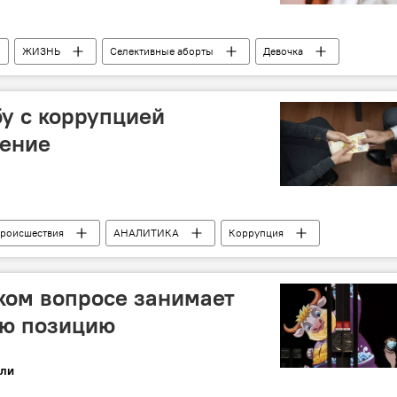
ЖИЗНЬ
Селективные аборты
Девочка
бу с коррупцией
нение
роисшествия
АНАЛИТИКА
Коррупция
ком вопросе занимает
ю позицию
ли