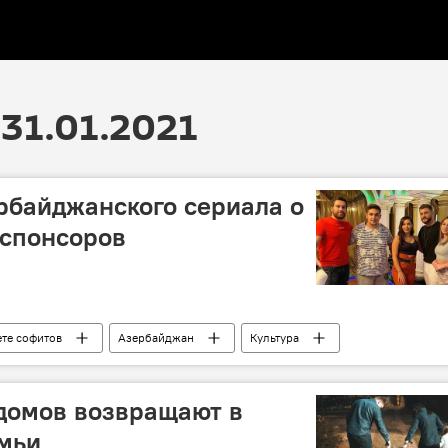
31.01.2021
рбайджанского сериала о
 спонсоров
ете софитов
Азербайджан
Культура
бовь
продолжение
спонсоры
 домов возвращают в
мьи