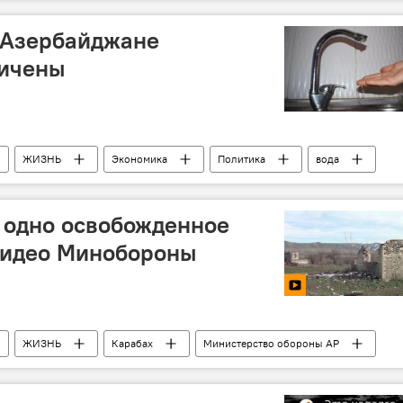
ров АР
 Азербайджане
личены
ЖИЗНЬ
Экономика
Политика
вода
Тарифный (ценовой) совет
 одно освобожденное
 видео Минобороны
ЖИЗНЬ
Карабах
Министерство обороны АР
ИМЕДИА
Видео