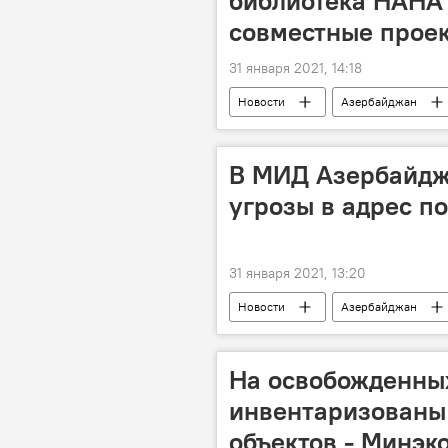
библиотека НАНА 
совместные прое
31 января 2021, 14:18
Новости
Азербайджан
Российский информационно-культур
В МИД Азербайдж
угрозы в адрес п
31 января 2021, 13:20
Новости
Азербайджан
Министерство иностранных дел АР
Посол
На освобожденны
инвентаризованы 
объектов - Минэк