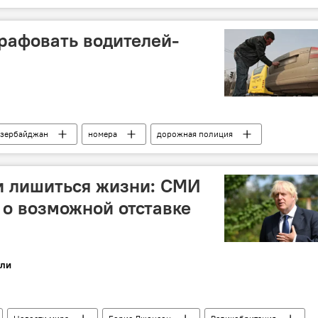
стиваль
рафовать водителей-
зербайджан
номера
дорожная полиция
и лишиться жизни: СМИ
 о возможной отставке
ли