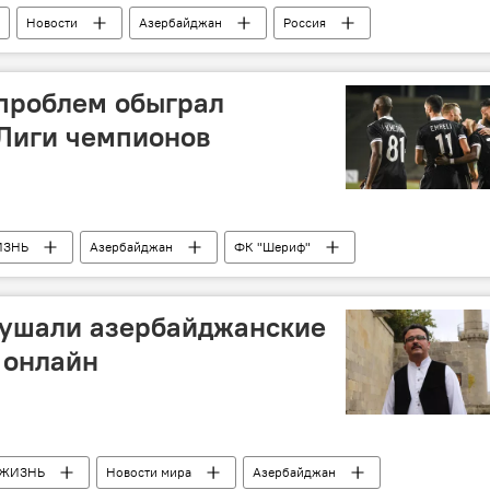
Новости
Азербайджан
Россия
 проблем обыграл
 Лиги чемпионов
ИЗНЬ
Азербайджан
ФК "Шериф"
матч
футбол
ушали азербайджанские
 онлайн
ЖИЗНЬ
Новости мира
Азербайджан