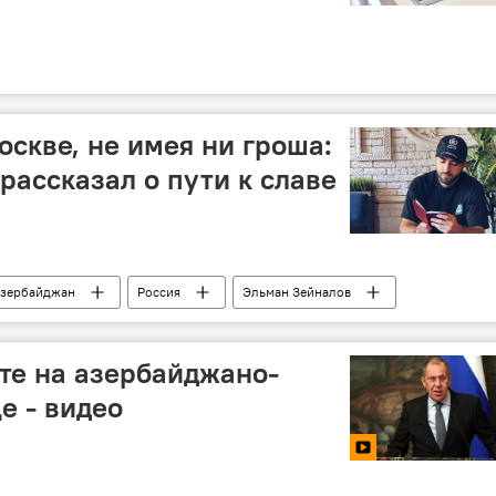
оскве, не имея ни гроша:
рассказал о пути к славе
зербайджан
Россия
Эльман Зейналов
те на азербайджано-
е - видео