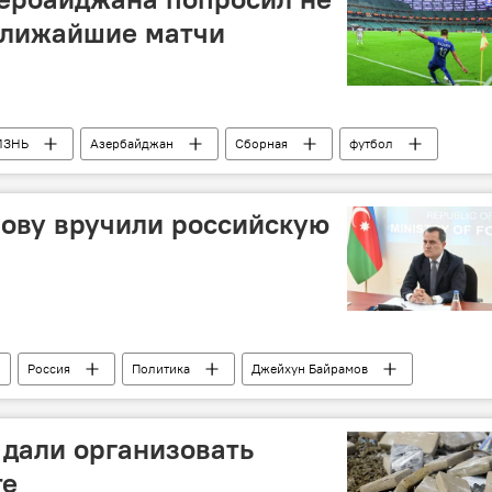
ближайшие матчи
ИЗНЬ
Азербайджан
Сборная
футбол
Дмитрий Назаров
ову вручили российскую
Россия
Политика
Джейхун Байрамов
 Федерации РФ Ильяс Умаханов
 дали организовать
те