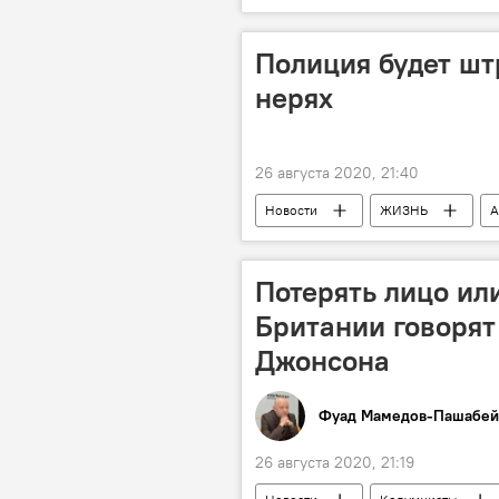
Мугам
ханенде
фе
Полиция будет шт
нерях
26 августа 2020, 21:40
Новости
ЖИЗНЬ
А
Потерять лицо ил
Британии говорят
Джонсона
Фуад Мамедов-Пашабей
26 августа 2020, 21:19