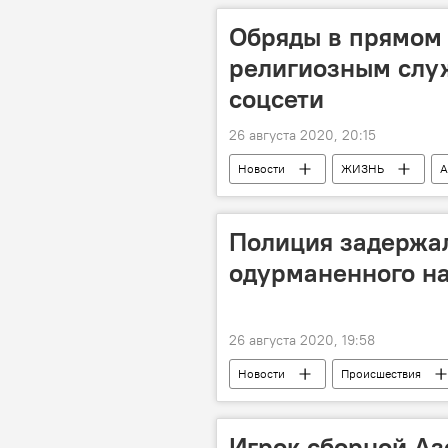
Обряды в прямом 
религиозным слу
соцсети
26 августа 2020, 20:15
Новости
ЖИЗНЬ
А
религиозные обряды
Полиция задержал
одурманенного н
26 августа 2020, 19:58
Новости
Происшествия
Наркотики
арест
Игрок сборной А