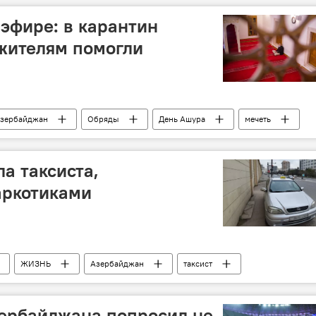
эфире: в карантин
жителям помогли
зербайджан
Обряды
День Ашура
мечеть
а таксиста,
аркотиками
ЖИЗНЬ
Азербайджан
таксист
зербайджана попросил не