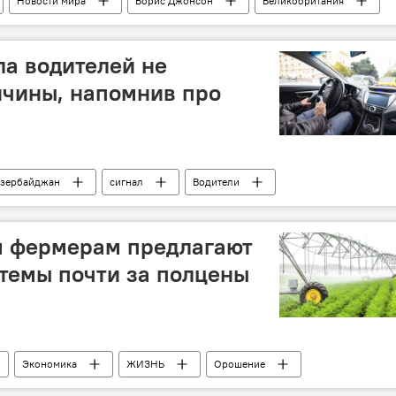
Новости мира
Борис Джонсон
Великобритания
а водителей не
ичины, напомнив про
зербайджан
сигнал
Водители
иция
 фермерам предлагают
темы почти за полцены
Экономика
ЖИЗНЬ
Орошение