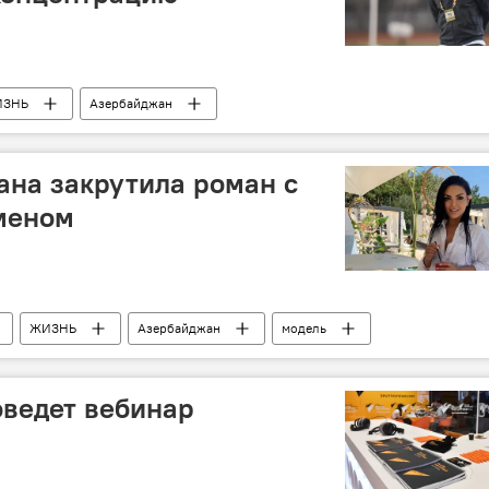
ИЗНЬ
Азербайджан
на закрутила роман с
меном
ЖИЗНЬ
Азербайджан
модель
возлюбленный
оведет вебинар