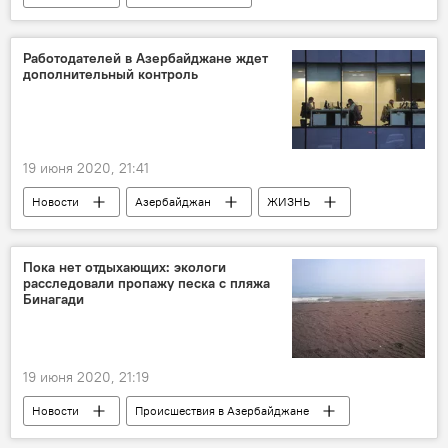
ТЕХНОЛОГИИ
ЖИЗНЬ
Экономика
ОАО Azərişıq
Работодателей в Азербайджане ждет
дополнительный контроль
19 июня 2020, 21:41
Новости
Азербайджан
ЖИЗНЬ
Экономика
Политика
Министерство труда и социальной защиты населения АР
Пока нет отдыхающих: экологи
расследовали пропажу песка с пляжа
Контракты
работодатели
Бинагади
контроль
19 июня 2020, 21:19
Новости
Происшествия в Азербайджане
Происшествия
ЖИЗНЬ