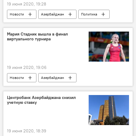
19 июня 2020, 19:28
Новости
Азербайджан
Политика
ЖИЗНЬ
Ильхам Алиев
город
Нахчыван
Мария Стадник вышла в финал
виртуального турнира
19 июня 2020, 19:06
Новости
Азербайджан
Новости мира
ТЕХНОЛОГИИ
ЖИЗНЬ
Спорт
Мария Стадник
Центробанк Азербайджана снизил
учетную ставку
борьба
Онлайн
Турнир
19 июня 2020, 18:39