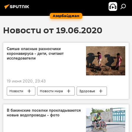
Азербайджан
Новости от 19.06.2020
Cамые опасные разносчики
коронавируса - дети, считают
исследователи
19 июня 2020, 23:43
Новости
Новости мира
Здоровье
ЖИЗНЬ
Коронавирус
дети
Заражение
В бакинские поселки прокладываются
новые водопроводы - фото