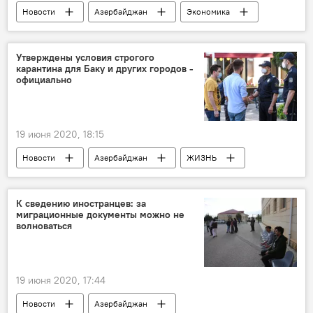
Новости
Азербайджан
Экономика
Политика
Учетная ставка
Центральный банк АР
Утверждены условия строгого
карантина для Баку и других городов -
официально
19 июня 2020, 18:15
Новости
Азербайджан
ЖИЗНЬ
Политика
К сведению иностранцев: за
миграционные документы можно не
волноваться
19 июня 2020, 17:44
Новости
Азербайджан