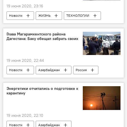
19 июня 2020, 23:16
Новости
ЖИЗНЬ
ТЕХНОЛОГИИ
Экономика
Баку
ОАО Azərsu
поселки
водопроводные линии
Глава Магарамкентского района
Дагестана: Баку обещал забрать своих
19 июня 2020, 22:44
Новости
Азербайджан
Россия
ЖИЗНЬ
Политика
Дагестан
Закрытие границ
Энергетики отчитались о подготовке к
карантину
19 июня 2020, 22:10
Новости
Азербайджан