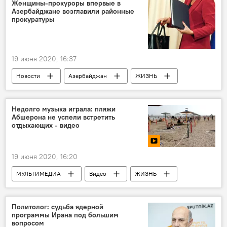
Милли Меджлис АР
карантин
Женщины-прокуроры впервые в
Азербайджане возглавили районные
прокуратуры
19 июня 2020, 16:37
Новости
Азербайджан
ЖИЗНЬ
Политика
Генеральная прокуратура АР
женщины
назначение
Недолго музыка играла: пляжи
Абшерона не успели встретить
отдыхающих - видео
19 июня 2020, 16:20
МУЛЬТИМЕДИА
Видео
ЖИЗНЬ
Азербайджан
Новости
Политолог: судьба ядерной
программы Ирана под большим
вопросом