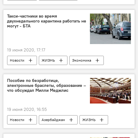
Новости мира
ЖИЗНЬ
Государственная миграционная служба АР
Такси-частники во время
двухнедельного карантина работать не
иностранцы
документы
могут - БТА
Разрешение
19 июня 2020, 17:17
Новости
ЖИЗНЬ
Экономика
Бакинское транспортное агентство (БТА)
такси
карантин
Разрешение
Пособие по безработице,
электронные браслеты, образование –
что обсуждал Милли Меджлис
19 июня 2020, 16:55
Новости
Азербайджан
ЖИЗНЬ
Экономика
Политика