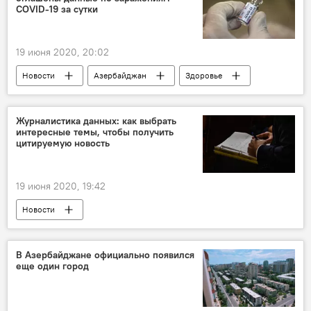
дорожная полиция
Кямран Алиев
COVID-19 за сутки
объезд
штрафы
19 июня 2020, 20:02
Новости
Азербайджан
Здоровье
ЖИЗНЬ
Кабинет министров АР
Коронавирус
Статистика
Сутки
Журналистика данных: как выбрать
интересные темы, чтобы получить
цитируемую новость
19 июня 2020, 19:42
Новости
Проект SputnikPro в Азербайджане
Пресс-центр
ЖИЗНЬ
SputnikPro
В Азербайджане официально появился
еще один город