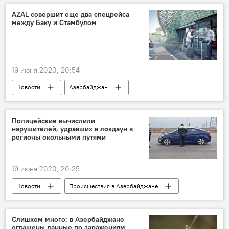
Бинагадинский район
Песок
пляж
AZAL совершит еще два спецрейса
между Баку и Стамбулом
Кража
Министерство экологии и природных ресурсов АР
19 июня 2020, 20:54
Новости
Азербайджан
Новости мира
ЖИЗНЬ
Экономика
Полицейские вычислили
нарушителей, удравших в локдаун в
регионы окольными путями
19 июня 2020, 20:25
Новости
Происшествия в Азербайджане
Азербайджан
Происшествия
ЖИЗНЬ
карантин
Слишком много: в Азербайджане
оглашены данные по заражениям