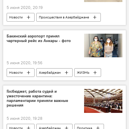
5 июня 2020, 20:19
Новости
Происшествия в Азербайджане
Азербайджан
Происшествия
ЖИЗНЬ
Здоровье
Экономика
Бакинский аэропорт принял
чартерный рейс из Анкары - фото
Мертвечина
Баку
Объекты общепита
5 июня 2020, 19:56
Новости
Азербайджан
ЖИЗНЬ
Новости мира
Рейс
Баку
Анкара
Госбюджет, работа судей и
ужесточение карантина:
парламентарии приняли важные
решения
5 июня 2020, 19:28
Новости
Азербайджан
Политика