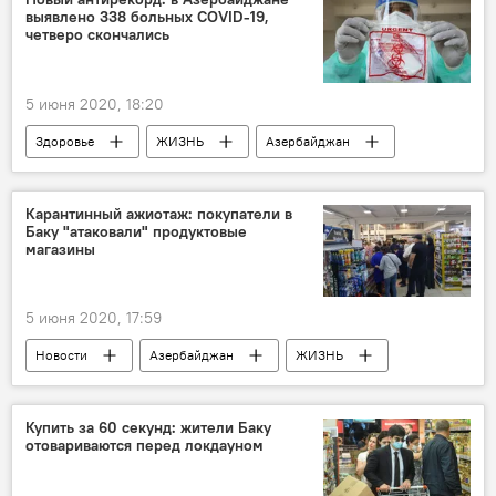
выявлено 338 больных COVID-19,
четверо скончались
5 июня 2020, 18:20
Здоровье
ЖИЗНЬ
Азербайджан
Новости
Карантинный ажиотаж: покупатели в
Баку "атаковали" продуктовые
магазины
5 июня 2020, 17:59
Новости
Азербайджан
ЖИЗНЬ
Экономика
карантин
Баку
Магазины
Ажиотаж
покупатели
Купить за 60 секунд: жители Баку
отовариваются перед локдауном