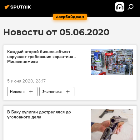
Азербайджан
Новости от 05.06.2020
Каждый второй бизнес-объект
нарушает требования карантина -
Минэкономики
5 июня 2020, 23:17
Новости
Экономика
Происшествия
ЖИЗНЬ
Азербайджан
Бизнес
нарушения
В Баку хулиган дострелялся до
уголовного дела
Требования
карантин