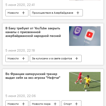
5 июня 2020, 22:41
Новости
Происшествия в Азербайджане
Происшествия
ЖИЗНЬ
Баку
Хулиганство
стрельба
В Баку требуют от YouTube закрыть
каналы с присвоенной
азербайджанской народной песней
5 июня 2020, 22:18
Новости
За кулисами и в свете софитов
Азербайджан
Новости мира
Культура
ЖИЗНЬ
Политика
Во Франции камерунский тренер
выдал себя за экс-игрока "Нефтчи"
Агентство по авторским правам АР
песня
5 июня 2020, 22:06
Новости
Новости мира
Спорт