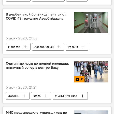
ЖИЗНЬ
тренер
ФК "Нефтчи"
Франция
В дербентской больнице лечатся от
COVID-19 граждане Азербайджана
5 июня 2020, 21:39
Новости
Азербайджан
Россия
Здоровье
ЖИЗНЬ
Россия
Дербент
Граждане Азербайджана
Считанные часы до полной изоляции:
пятничный вечер в центре Баку
лечение
Коронавирус
21
5 июня 2020, 21:21
ЖИЗНЬ
Фото
МУЛЬТИМЕДИА
Новости
Азербайджан
МЧС предупредило купальщиков: во