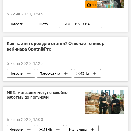
19
5 июня 2020, 17:45
Новости
Фото
МУЛЬТИМЕДИА
Новости мира
Азербайджан
Как найти героя для статьи? Отвечает спикер
вебинара SputnikPro
5 июня 2020, 17:25
Новости
Пресс-центр
ЖИЗНЬ
статья
герой
Материалы
тема
интервью
МВД: магазины могут спокойно
работать до полуночи
5 июня 2020, 17:00
Новости
ЖИЗНЬ
Экономика