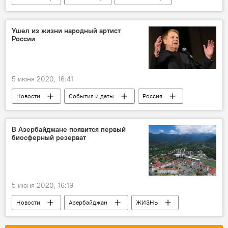
Министерство внутренних дел АР
Магазины
карантин
Ушел из жизни народный артист
России
5 июня 2020, 16:41
Новости
События и даты
Россия
В Азербайджане появится первый
биосферный резерват
5 июня 2020, 16:19
Новости
Азербайджан
ЖИЗНЬ
Экономика