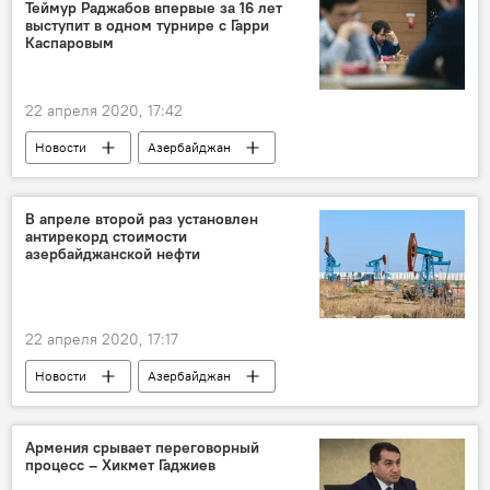
улов
Теймур Раджабов впервые за 16 лет
выступит в одном турнире с Гарри
Министерство экологии и природных ресурсов АР
Каспаровым
рыболовы
22 апреля 2020, 17:42
Новости
Азербайджан
Новости мира
Спорт
ЖИЗНЬ
Теймур Раджабов
Шахматы
В апреле второй раз установлен
антирекорд стоимости
турнир
Онлайн
азербайджанской нефти
22 апреля 2020, 17:17
Новости
Азербайджан
Новости мира
Экономика
Нефть и газ
цены
Антирекорд
Армения срывает переговорный
процесс – Хикмет Гаджиев