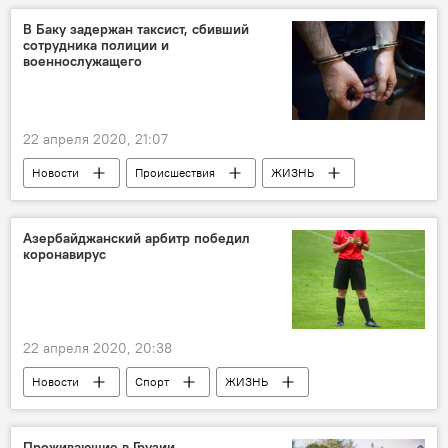
Перебои
В Баку задержан таксист, сбивший
сотрудника полиции и
военнослужащего
22 апреля 2020, 21:07
Новости
Происшествия
ЖИЗНЬ
Азербайджан
таксист
полиция
Азербайджанский арбитр победил
коронавирус
22 апреля 2020, 20:38
Новости
Спорт
ЖИЗНЬ
Здоровье
Азербайджан
арбитр
Коронавирус
Проживающие в Грузии