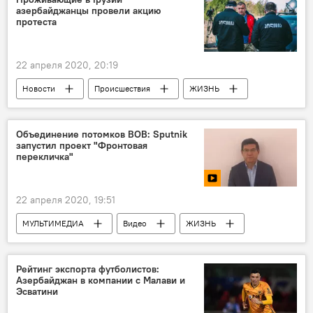
азербайджанцы провели акцию
протеста
22 апреля 2020, 20:19
Новости
Происшествия
ЖИЗНЬ
Азербайджан
Новости мира
Грузия
Коронавирус
Объединение потомков ВОВ: Sputnik
запустил проект "Фронтовая
Акция протеста
карантин
перекличка"
Продажа
продукция
22 апреля 2020, 19:51
МУЛЬТИМЕДИА
Видео
ЖИЗНЬ
Азербайджан
Новости
Россия
Помним, гордимся: 75-летие Победы
Рейтинг экспорта футболистов:
Азербайджан в компании с Малави и
Эсватини