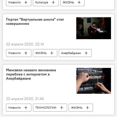
Новости
Культура
ЖИЗНЬ
Азербайджан
Россия
Эльчин Азизов
АМОР
Портал "Виртуальная школа" стал
совершеннее
Азер Насибов
22 апреля 2020, 22:14
Новости
ЖИЗНЬ
Азербайджан
Минобразования АР
Минсвязи назвало виновника
перебоев с интернетом в
Азербайджане
22 апреля 2020, 21:45
Новости
ТЕХНОЛОГИИ
ЖИЗНЬ
Азербайджан
Минсвязи
Интернет