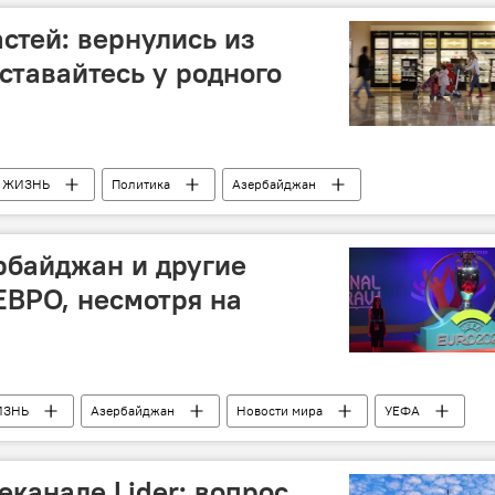
стей: вернулись из
ставайтесь у родного
ЖИЗНЬ
Политика
Азербайджан
Рекомендации
рбайджан и другие
ЕВРО, несмотря на
ИЗНЬ
Азербайджан
Новости мира
УЕФА
Коронавирус
еканале Lider: вопрос