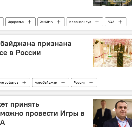
Здоровье
ЖИЗНЬ
Коронавирус
ВОЗ
рбайджана признана
се в России
ете софитов
Азербайджан
Россия
Пианистка
концерт
Москва
конкурс
жет принять
можно провести Игры в
BA