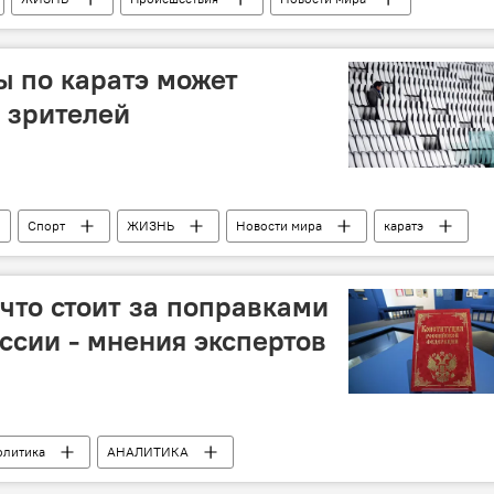
 по каратэ может
з зрителей
Спорт
ЖИЗНЬ
Новости мира
каратэ
зрители
 что стоит за поправками
ссии - мнения экспертов
олитика
АНАЛИТИКА