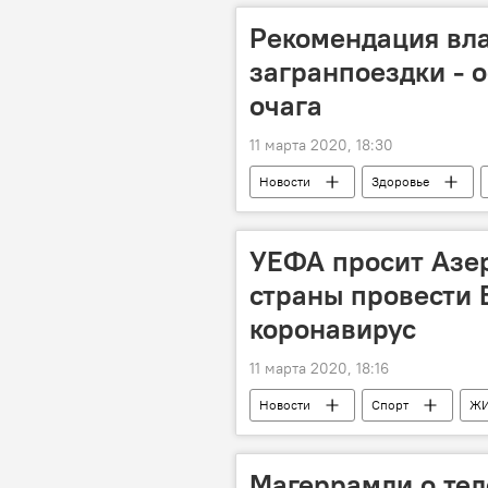
Рекомендация вла
загранпоездки - о
очага
11 марта 2020, 18:30
Новости
Здоровье
Коронавирус
поездки
УЕФА просит Азе
страны провести 
коронавирус
11 марта 2020, 18:16
Новости
Спорт
Ж
Чемпионат Европы по футболу
Магеррамли о тел