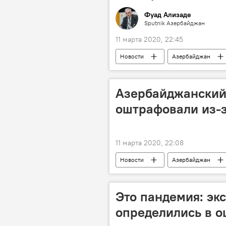
Фуад Ализаде
Sputnik Азербайджан
11 марта 2020, 22:45
Новости
Азербайджан
Колумнисты
валюта
Государственный нефтяной фонд Аз
Азербайджанский
оштрафовали из-
11 марта 2020, 22:08
Новости
Азербайджан
Футбольный клуб
Это пандемия: эк
определились в о