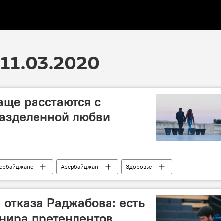
11.03.2020
ще расстаются с
разделенной любви
зербайджане
Азербайджан
Здоровье
суицид
женщины
Статистика
 отказа Раджабова: есть
нира претендентов