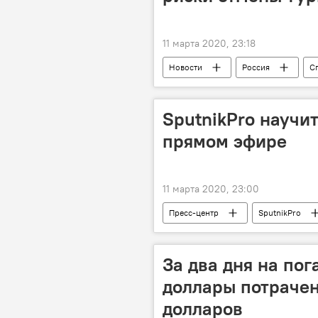
11 марта 2020, 23:18
Новости
Россия
С
Аркадий Дворкович
Теймур
SputnikPro научи
прямом эфире
11 марта 2020, 23:00
Пресс-центр
SputnikPro
За два дня на по
доллары потраче
долларов