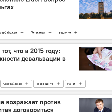
ньгах
зербайджан
Телеканал
вещание
НСТР
тот, что в 2015 году:
жности девальвации в
Азербайджан
Пресс-центр
манат
не возражает против
тая договориться