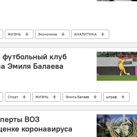
ЖИЗНЬ
Экономика
АНАЛИТИКА
Доллары
спрос
Аукцион
Торги
ербайджана (ГНФАР)
Центральный банк АР
 футбольный клуб
за Эмиля Балаева
Спорт
ЖИЗНЬ
Эмиль Балаев
штраф
сперты ВОЗ
ценке коронавируса