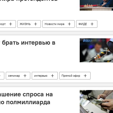
порт
ЖИЗНЬ
Новости мира
ФИДЕ
 Раджабов
Шахматный турнир
отмена
т брать интервью в
семинар
интервью
Прямой эфир
гашение спроса на
но полмиллиарда