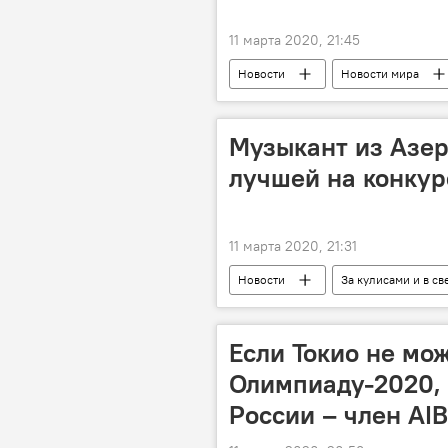
11 марта 2020, 21:45
Новости
Новости мира
заявление
Музыкант из Азе
лучшей на конкур
11 марта 2020, 21:31
Новости
За кулисами и в св
Культура
ЖИЗНЬ
Если Токио не мо
Олимпиаду-2020, 
России – член AI