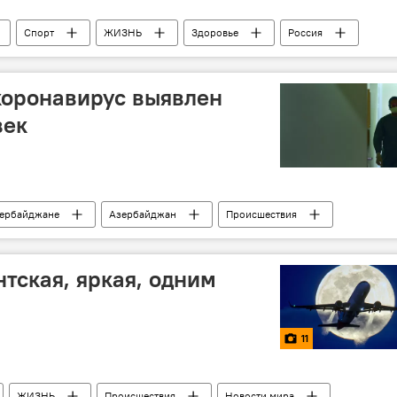
Спорт
ЖИЗНЬ
Здоровье
Россия
ронавирус
коронавирус выявлен
век
зербайджане
Азербайджан
Происшествия
Коронавирус
антская, яркая, одним
11
ЖИЗНЬ
Происшествия
Новости мира