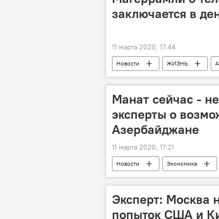
заключается в де
11 марта 2020, 17:44
Новости
ЖИЗНЬ
А
Прекращение
Причина
Манат сейчас - не 
эксперты о возмо
Азербайджане
11 марта 2020, 17:21
Новости
Экономика
доллар
девальвация
Эксперт: Москва 
попыток США и Ки