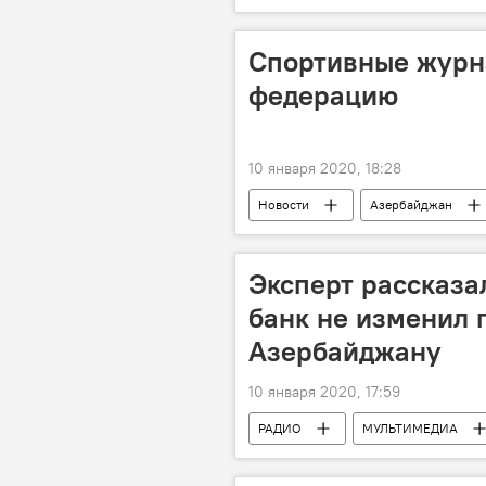
Эмин Агаларов
творческий 
Дмитирий Маликов
Спортивные журн
федерацию
10 января 2020, 18:28
Новости
Азербайджан
журналисты
Эксперт рассказа
банк не изменил 
Азербайджану
10 января 2020, 17:59
РАДИО
МУЛЬТИМЕДИА
Новости