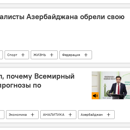
вечер
Игорь Николаев
Баку
алисты Азербайджана обрели свою
Спорт
ЖИЗНЬ
Федерация
л, почему Всемирный
прогнозы по
Экономика
АНАЛИТИКА
Азербайджан