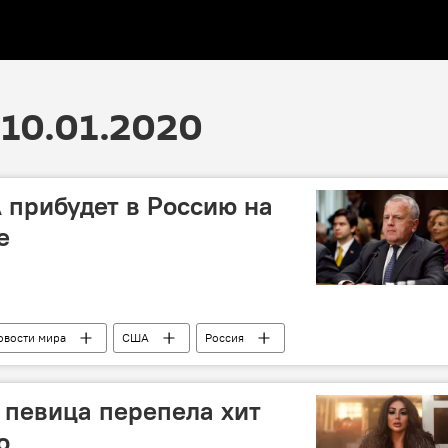
10.01.2020
прибудет в Россию на
е
овости мира
США
Россия
 певица перепела хит
о