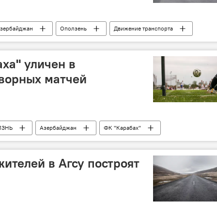
зербайджан
Оползень
Движение транспорта
аха" уличен в
оворных матчей
ИЗНЬ
Азербайджан
ФК "Карабах"
жителей в Агсу построят