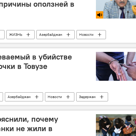
причины оползней в
ЖИЗНЬ
Азербайджан
Новости
еваемый в убийстве
очки в Товузе
Азербайджан
Новости
Задержан
ояснили, почему
нки не жили в