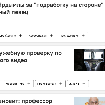
 Ярдымлы за "подработку на стороне"
ный певец
зербайджане
Азербайджан
Происшествия
дьбы
Наркоторговец
задержание
лужебную проверку по
ого видео
Новости мира
Происшествия
ЖИЗНЬ
тановит: профессор