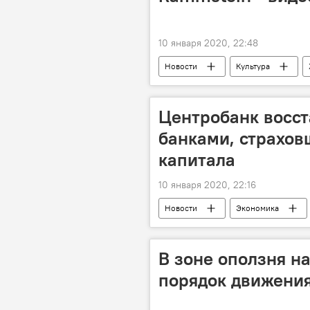
10 января 2020, 22:48
Новости
Культура
Певица
хит
Ramms
Центробанк восст
банками, страхо
капитала
10 января 2020, 22:16
Новости
Экономика
Капитал
В зоне оползня н
порядок движения