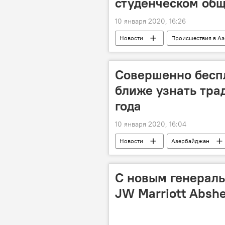
студенческом об
10 января 2020, 16:26
Новости
Происшествия в А
Девушки
студентка
Совершенно бесп
ближе узнать тра
года
10 января 2020, 16:04
Новости
Азербайджан
Азербайджанский Музей ковра
C новым генерал
JW Marriott Abshe