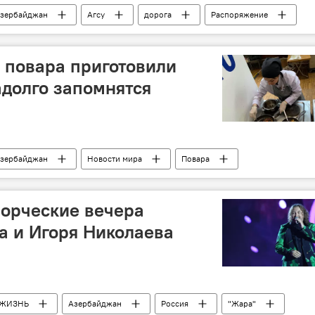
зербайджан
Агсу
дорога
Распоряжение
 повара приготовили
адолго запомнятся
зербайджан
Новости мира
Повара
удьи
Стамбул
ворческие вечера
а и Игоря Николаева
ЖИЗНЬ
Азербайджан
Россия
"Жара"