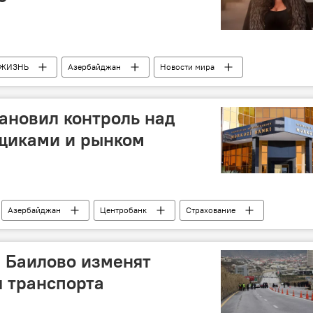
ЖИЗНЬ
Азербайджан
Новости мира
tein
ановил контроль над
вщиками и рынком
Азербайджан
Центробанк
Страхование
а Баилово изменят
 транспорта