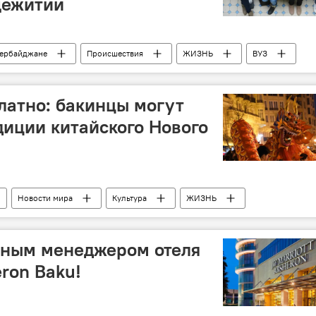
щежитии
зербайджане
Происшествия
ЖИЗНЬ
ВУЗ
латно: бакинцы могут
диции китайского Нового
Новости мира
Культура
ЖИЗНЬ
Новый год 2022
Китай
ьным менеджером отеля
ron Baku!