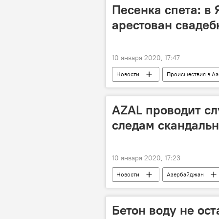
Песенка спета: в
арестован свадеб
10 января 2020, 17:47
Новости
Происшествия в А
ЖИЗНЬ
певец
Сва
Ярдымлы
AZAL проводит с
следам скандальн
10 января 2020, 17:23
Новости
Азербайджан
Бетон воду не ос