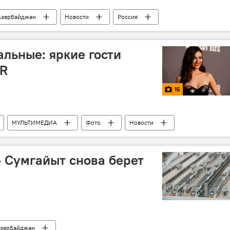
Азербайджан
Новости
Россия
альные: яркие гости
AR
15
МУЛЬТИМЕДИА
Фото
Новости
- Сумгайыт снова берет
зербайджан