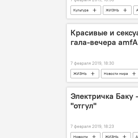
Культура
ЖИЗНЬ
За кулисами и в свете софитов
Красивые и сексу
гала-вечера amf
7 февраля 2019, 18:30
ЖИЗНЬ
Новости мира
Культура
Электричка Баку 
"отгул"
7 февраля 2019, 18:23
Новости
ЖИЗНЬ
А