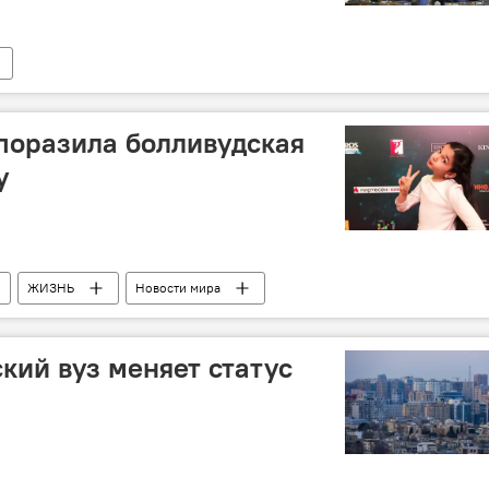
поразила болливудская
у
ЖИЗНЬ
Новости мира
кий вуз меняет статус