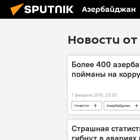
Азербайджан
Новости от 
Более 400 азерб
пойманы на корр
7 февраля 2019, 23:33
Новости
Азербайджан
Страшная статис
гибнут в авариях