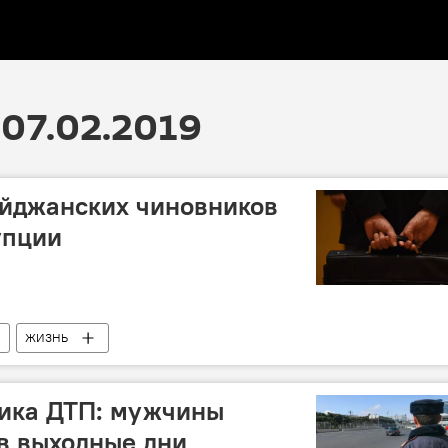
07.02.2019
айджанских чиновников
упции
ЖИЗНЬ
тика ДТП: мужчины
 в выходные дни