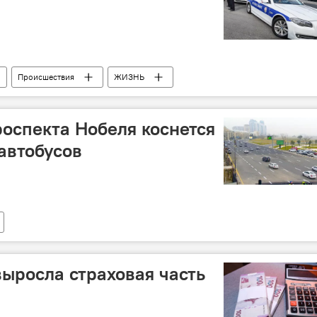
Происшествия
ЖИЗНЬ
роспекта Нобеля коснется
 автобусов
ыросла страховая часть