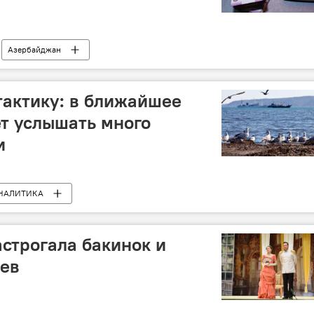
Азербайджан
актику: в ближайшее
т услышать много
и
НАЛИТИКА
строгала бакинок и
цев