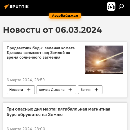
Азербайджан
Новости от 06.03.2024
Предвестник беды: зеленая комета
Дьявола вспыхнет над Землей во
время солнечного затмения
6 марта 2024, 23:59
Новости
комета Дьявола
Земля
солнечное затмение
Астрономы
предзнаменование
наблюдения
Три опасных дня марта: пятибалльная магнитная
буря обрушится на Землю
Общество
Космос
6 марта 2024, 23:00