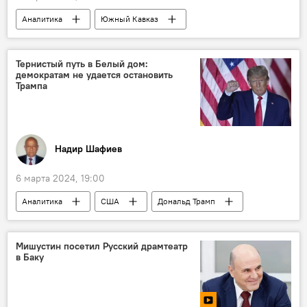
Аналитика
Южный Кавказ
Армения
Союзники
военное сотрудничество
Карабах
Тернистый путь в Белый дом:
демократам не удается остановить
Война
Франция
Индия
Трампа
Оружие
Поставки
Очаг напряженности
Никол Пашинян
Политика
Россия
Регион
Надир Шафиев
плацдарм
6 марта 2024, 19:00
Аналитика
США
Дональд Трамп
Республиканская партия США
Джо Байден
Демократическая партия США
Мишустин посетил Русский драмтеатр
в Баку
Президентские выборы
Праймериз
Предвыборная кампания
Верховный Суд США
иммунитет