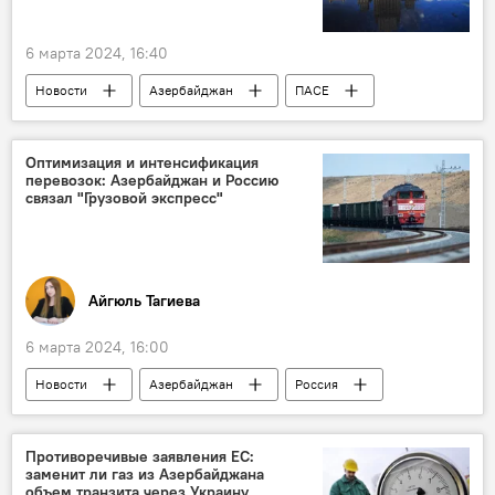
6 марта 2024, 16:40
Новости
Азербайджан
ПАСЕ
Сотрудничество
Приостановка
Заявление
Армения
Оптимизация и интенсификация
перевозок: Азербайджан и Россию
азербайджанские территории
Оккупация
связал "Грузовой экспресс"
Совет Европы
Политика
Совет Европы
Европейский суд по правам человека (ЕСПЧ)
Айгюль Тагиева
6 марта 2024, 16:00
Новости
Азербайджан
Россия
Республика Коми
Железнодорожные перевозки
Противоречивые заявления ЕС:
заменит ли газ из Азербайджана
Грузоперевозки
скорый поезд
объем транзита через Украину