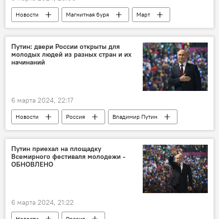
Новости
Магнитная буря
Март
Земля
Институт физики Земли РАН
Ученые
Предупреждение
Путин: двери России открыты для
молодых людей из разных стран и их
метеозависимые люди
Общество
начинаний
Угроза
Космос
6 марта 2024, 22:17
Новости
Россия
Владимир Путин
Всемирный фестиваль молодежи
Участники
Обращение
миропорядок
Путин приехал на площадку
Всемирного фестиваля молодежи -
Несправедливость
Политика
ОБНОВЛЕНО
Церемония закрытия
6 марта 2024, 21:22
Новости
Россия