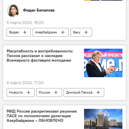
Конгресс США
Политика
Фидан Билалова
6 марта 2024, 18:00
Видео
Азербайджан
Баку
Азербайджанский государственный русский драматический театр
Россия
Михаил Мишустин
Визит
Масштабность и востребованность:
Песков рассказал о наследии
общественные организации
встреча
Всемирного фестиваля молодежи
6 марта 2024, 17:00
Новости
Россия
Дмитрий Песков
Всемирный фестиваль молодежи
Наследие
Заявление
Владимир Путин
МИД России раскритиковал решение
ПАСЕ по полномочиям делегации
Церемония закрытия
Политика
Азербайджана – ОБНОВЛЕНО