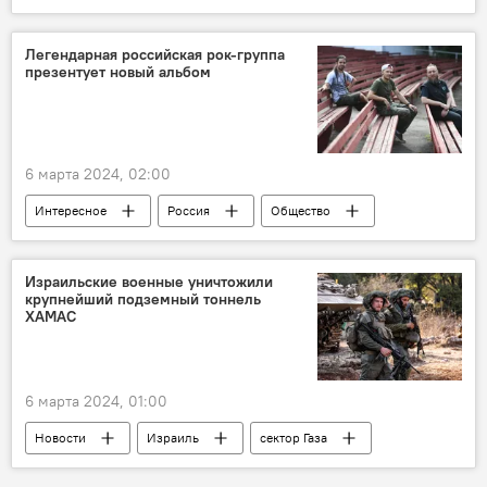
Какой сегодня праздник
Азербайджан
Россия
Гейдар Алиев
Легендарная российская рок-группа
презентует новый альбом
"Реал Мадрид"
Футбол
Искусство
Общество
Архив
История
6 марта 2024, 02:00
Интересное
Россия
Общество
Рок-н-ролл
Рок-группа
Презентация
Израильские военные уничтожили
крупнейший подземный тоннель
ХАМАС
6 марта 2024, 01:00
Новости
Израиль
сектор Газа
палестино-израильский конфликт
ХАМАС