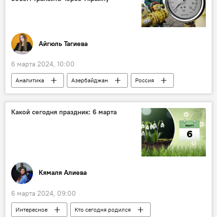
Реализация проектов
ОАО "Северная железная дорога"
древесина
Промэкспресс
Айгюль Тагиева
Агроэкспресс
Экономика
6 марта 2024, 10:00
Аналитика
Азербайджан
Россия
Украина
Газ
Поставки газа
Транзит
Транзит газа
Европа
Какой сегодня праздник: 6 марта
ЕС
Южный газовый коридор
ТАР
Экономика
Парвиз Шахбазов
Консорциум ТАР
Кямаля Алиева
6 марта 2024, 09:00
Интересное
Кто сегодня родился