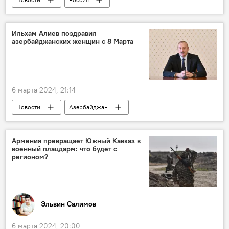
Всемирный фестиваль молодежи
Церемония закрытия
аншлаг
Ильхам Алиев поздравил
азербайджанских женщин с 8 Марта
Владимир Путин
Общество
6 марта 2024, 21:14
Новости
Азербайджан
Ильхам Алиев
Международный женский день
8 марта
Армения превращает Южный Кавказ в
военный плацдарм: что будет с
Поздравление
Общество
регионом?
Эльвин Салимов
6 марта 2024, 20:00