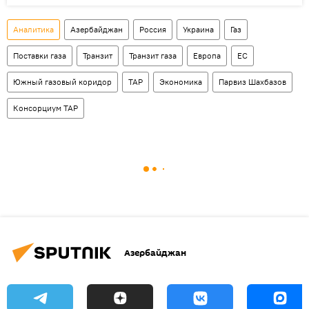
Аналитика
Азербайджан
Россия
Украина
Газ
Поставки газа
Транзит
Транзит газа
Европа
ЕС
Южный газовый коридор
ТАР
Экономика
Парвиз Шахбазов
Консорциум ТАР
Азербайджан