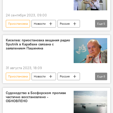
24 сентября 2023, 09:00
Приостановка
Новости
Россия
Еще
5
Минздрав РФ
Коронавирус
Вакцинация
Подростки
Оценка
Киселев: приостановка вещания радио
Sputnik в Карабахе связана с
заявлением Пашиняна
31 августа 2023, 18:09
Приостановка
Новости
Россия
Еще
8
Медиагруппа "Россия сегодня"
Дмитрий Киселев
Радио Sputnik
Судоходство в Босфорском проливе
частично восстановлено -
Карабах
Азербайджан
Вещание
ОБНОВЛЕНО
Армения
Никол Пашинян