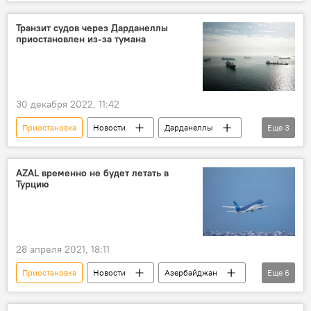
ДСНВ
США
политолог
Транзит судов через Дарданеллы
приостановлен из-за тумана
30 декабря 2022, 11:42
Приостановка
Новости
Дарданеллы
Еще
3
Турция
транзит
туман
AZAL временно не будет летать в
Турцию
28 апреля 2021, 18:11
Приостановка
Новости
Азербайджан
Еще
6
Новости мира
ЖИЗНЬ
Экономика