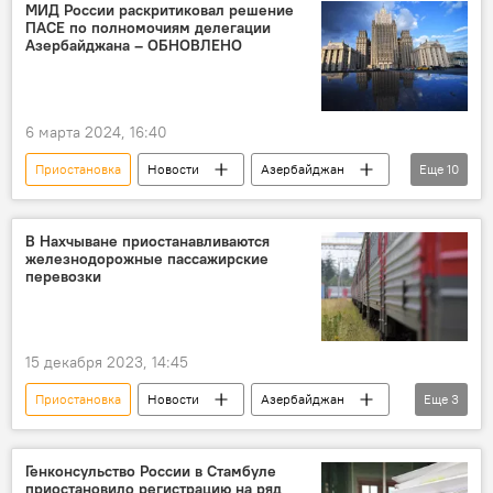
Государственная дума РФ
ПА ОБСЕ
МИД России раскритиковал решение
ПАСЕ по полномочиям делегации
Участие
Антироссийские санкции
Азербайджана – ОБНОВЛЕНО
Визы
Отказ
Председатель Совета Федерации РФ Валентина Матвиенко
6 марта 2024, 16:40
взносы
невыплата
Политика
Приостановка
Новости
Азербайджан
Еще
10
ПАСЕ
Сотрудничество
Заявление
Армения
азербайджанские территории
В Нахчыване приостанавливаются
железнодорожные пассажирские
Оккупация
Совет Европы
перевозки
Политика
Совет Европы
Европейский суд по правам человека (ЕСПЧ)
15 декабря 2023, 14:45
Приостановка
Новости
Азербайджан
Еще
3
Нахчыван
Железнодорожные перевозки
ЗАО "Азербайджанские железные дороги"
Генконсульство России в Стамбуле
приостановило регистрацию на ряд