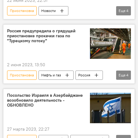
22 июня 2023, 22:51
Приостановка
Новости
Еще
4
Россельхознадзор
Агентство продовольственной безопасности Азербайджана
Россия предупредила о грядущей
приостановке прокачки газа по
экспорт
продукция
"Турецкому потоку"
2 июня 2023, 13:50
Приостановка
Нефть и газ
Россия
Еще
4
ПАО "Газпром"
"Турецкий поток"
прокачка газа
Предупреждение
Посольство Израиля в Азербайджане
возобновило деятельность -
ОБНОВЛЕНО
27 марта 2023, 22:27