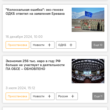
Южная Корея
Президент
Военное положение
Парламент
"Колоссальная ошибка": экс-генсек
ОДКБ ответил на заявления Еревана
Политические силы
Импичмент
Оппозиция
16 декабря 2024, 10:00
Приостановка
Новости
ОДКБ
Еще
10
Россия
Николай Бордюжа
Армения
Ответ
Членство
Экономия 256 тыс. евро в год: РФ
больше не участвует в деятельности
комментарий
Москва
Ереван
ПА ОБСЕ – ОБНОВЛЕНО
военная помощь
Политика
3 июля 2024, 15:12
Приостановка
Новости
Россия
Еще
11
Совет федерации РФ