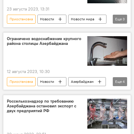
23 августа 2023, 13:31
Приостановка
Новости
Новости мира
Еще
3
Турция
Босфор
судоходство
Ограничено водоснабжение крупного
района столицы Азербайджана
12 августа 2023, 10:30
Приостановка
Новости
Азербайджан
Еще
4
Баку
Ясамальский район
ОАО "Азерсу"
подача воды
Россельхознадзор по требованию
Азербайджана остановил экспорт с
двух предприятий РФ