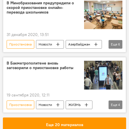
ЗАО "Азербайджанские Авиалинии" (AZAL)
В Минобразования предупредили о
скорой приостановке онлайн-
Рейсы
Турция
перевода школьников
31 декабря 2020, 13:51
Приостановка
Новости
Азербайджан
Еще
6
ЖИЗНЬ
ТЕХНОЛОГИИ
Министерство образования АР
перевод
В Бакметрополитене вновь
заговорили о приостановке работы
школьники
Онлайн
19 сентября 2020, 12:11
Приостановка
Новости
ЖИЗНЬ
Еще
4
Азербайджан
ЗАО "Бакинский метрополитен"
Маски
Еще 20 материалов