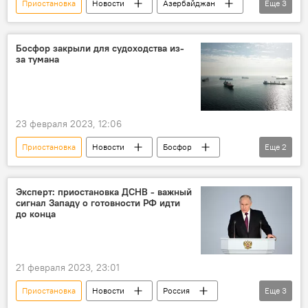
Приостановка
Новости
Азербайджан
Еще
3
Израиль
Посольство
деятельность
Босфор закрыли для судоходства из-
за тумана
23 февраля 2023, 12:06
Приостановка
Новости
Босфор
Еще
2
судоходство
Управление береговой охраны Турции
Эксперт: приостановка ДСНВ - важный
сигнал Западу о готовности РФ идти
до конца
21 февраля 2023, 23:01
Приостановка
Новости
Россия
Еще
3