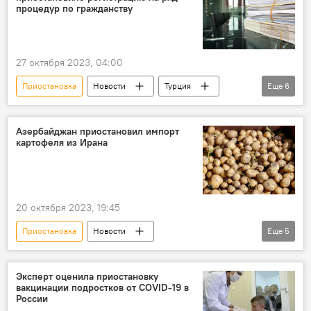
процедур по гражданству
27 октября 2023, 04:00
Приостановка
Новости
Турция
Еще
6
Стамбул
Генконсульство
Россия
Регистрация
Процедуры
Азербайджан приостановил импорт
картофеля из Ирана
Предупреждение
20 октября 2023, 19:45
Приостановка
Новости
Еще
5
Агентство продовольственной безопасности Азербайджана
Картофель
Иран
импорт
Эксперт оценила приостановку
вакцинации подростков от COVID-19 в
опасный карантинный объект
России