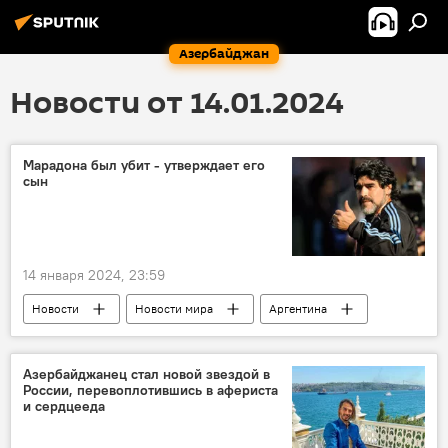
Азербайджан
Новости от 14.01.2024
Марадона был убит - утверждает его
сын
14 января 2024, 23:59
Новости
Новости мира
Аргентина
Диего Марадона
Убийство
Смерть
Сын
Азербайджанец стал новой звездой в
России, перевоплотившись в афериста
и сердцееда