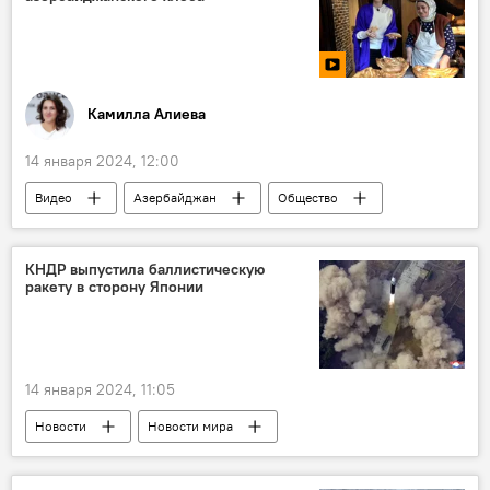
Камилла Алиева
14 января 2024, 12:00
Видео
Азербайджан
Общество
Еда
Кулинария
хлеб
лаваш
Ичеришехер
Тендир
КНДР выпустила баллистическую
ракету в сторону Японии
14 января 2024, 11:05
Новости
Новости мира
Южная Корея
КНДР