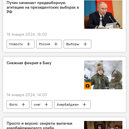
смерть публичных людей
Поэт
Путин начинает предвыборную
агитацию на президентских выборах в
Публицист
РФ
14 января 2024, 16:00
Новости
Россия
Выборы
Президентские выборы
Владимир Путин
Агитация
Снежная феерия в Баку
14 января 2024, 14:00
Фото
снег
Азербайджан
Баку
Снегопад в Баку и его последствия
Гололед
Заторы
Просто и вкусно: секреты выпечки
азербайджанского хлеба