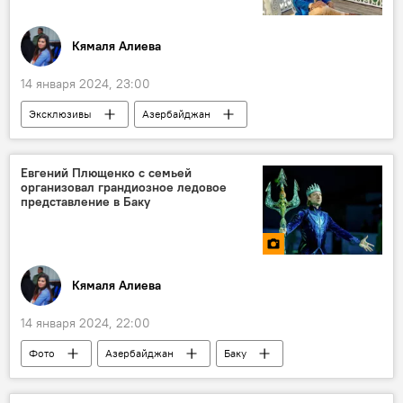
Кямаля Алиева
14 января 2024, 23:00
Эксклюзивы
Азербайджан
Общество
Кино
киноиндустрия
Россия
Актер
Сериал
Евгений Плющенко с семьей
организовал грандиозное ледовое
представление в Баку
Кямаля Алиева
14 января 2024, 22:00
Фото
Азербайджан
Баку
Представление