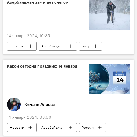
Ядерная программа КНДР
Ракета
Азербайджан заметает снегом
баллистическая ракета
Пуск
Япония
14 января 2024, 10:35
Новости
Азербайджан
Баку
непогода
снег
Гололед
Заторы
ИВ Насиминского района Баку
Какой сегодня праздник: 14 января
Кямаля Алиева
14 января 2024, 09:00
Новости
Азербайджан
Россия
Справка
Кто сегодня родился