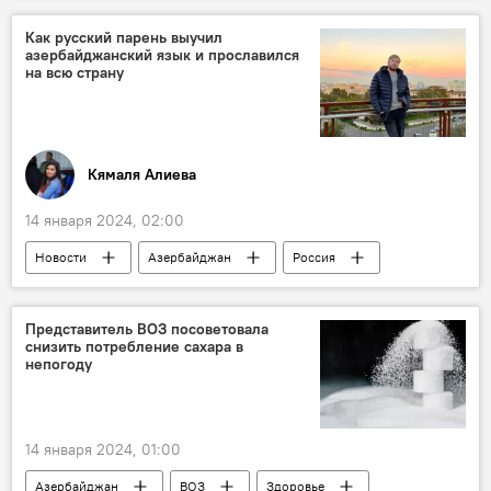
Какой сегодня праздник
История
Как русский парень выучил
азербайджанский язык и прославился
Турция
Спорт
Культура
на всю страну
Религия
Кямаля Алиева
14 января 2024, 02:00
Новости
Азербайджан
Россия
Блогер
Русский язык
Культура
пандемия
Представитель ВОЗ посоветовала
снизить потребление сахара в
непогоду
14 января 2024, 01:00
Азербайджан
ВОЗ
Здоровье