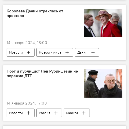
Грузия
Туристы
ВВП
Развитие
Устойчивое развитие
Королева Дании отреклась от
престола
14 января 2024, 18:00
Новости
Новости мира
Дания
королева
отречение от престола
Монархия
коронация
Поэт и публицист Лев Рубинштейн не
пережил ДТП
14 января 2024, 17:00
Новости
Россия
Москва
ДТП
Происшествия