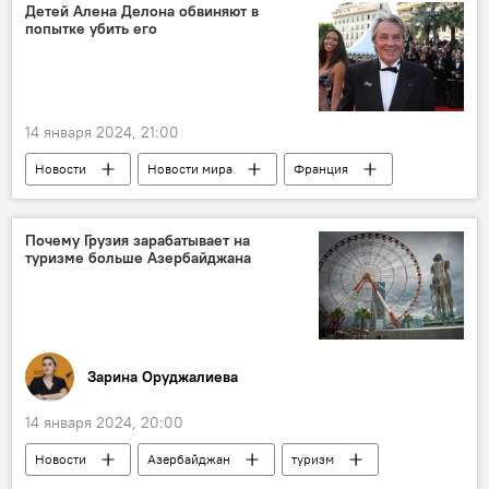
Спортивно-концертный комплекс имени Гейдара Алиева
Детей Алена Делона обвиняют в
попытке убить его
Лед
14 января 2024, 21:00
Новости
Новости мира
Франция
великий актер
Ален Делон
Покушение на убийство
Дети
Почему Грузия зарабатывает на
туризме больше Азербайджана
Зарина Оруджалиева
14 января 2024, 20:00
Новости
Азербайджан
туризм